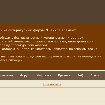
ь на литературный форум "В вихре времен"!
обсудить фантастическую и историческую литературу.
ателей, желающих показать свое произведение критикам и
 раздел "Конкурс соискателей".
ь автором, а не только читателем, обязательно ознакомьтесь с
чше понять происходящее на форуме и позволит не попадать на
овкие ситуации.
аши книги
Форум
Участники
Правила
FAQ
Поиск
Активные темы