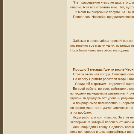
"Нет, разрешение я ему не дам, это слиш
опасно. А за всё отвечать мне. Нет, пус
- У меня ты энергии не получишь! Так и
Повеселев, Незлобин продолжил писать
Забежав в свою лабораторию Игнат начал
постепенно все мысли ушли, осталась од
Пора было навестить этого господина.
Прошло 3 месяца. Где-то возле Чер
Стояла отличная погода. Сияющие солнце
На берегу Припяти работали люди. Они с
- Соединяй с третьем...подключай напря
Во всей работе, во всех действиях люде
взглядами на недалёкие развалины. Кто-
угрозы, за двадцать лет уровень радиац
А природа была великолепна. С обрывис
ни одного животного, даже насекомых не
этих проблем.
Люди работали почти месяц. За этот неб
эксперимент, который перевернёт мир н
День подходил к концу. Садилось солнце
пока не перерос в шум вертолётных винт