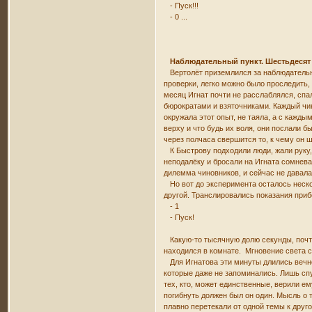
- Пуск!!!
- 0 ...
Наблюдательный пункт. Шестьдесят 
Вертолёт приземлился за наблюдательны
проверки, легко можно было проследить, 
месяц Игнат почти не расслаблялся, спа
бюрократами и взяточниками. Каждый чин
окружала этот опыт, не таяла, а с кажды
верху и что будь их воля, они послали 
через полчаса свершится то, к чему он ш
К Быстрову подходили люди, жали руку,
неподалёку и бросали на Игната сомнева
дилемма чиновников, и сейчас не давала
Но вот до эксперимента осталось нескол
другой. Транслировались показания прибо
- 1
- Пуск!
Какую-то тысячную долю секунды, почти 
находился в комнате. Мгновение света с
Для Игнатова эти минуты длились вечнос
которые даже не запоминались. Лишь спу
тех, кто, может единственные, верили ем
погибнуть должен был он один. Мысль о 
плавно перетекали от одной темы к друг