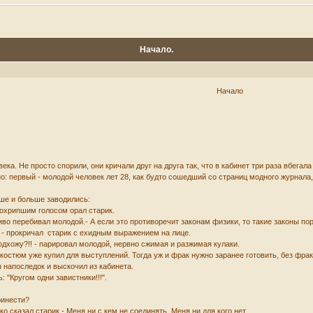
Начало.
Начало
а. Не просто спорили, они кричали друг на друга так, что в кабинет три раза вбегала
: первый - молодой человек лет 28, как будто сошедший со страниц модного журнала,
ше и больше заводились:
 охрипшим голосом орал старик.
во перебивал молодой.- А если это противоречит законам физики, то такие законы пор
! - прокричал старик с ехидным выражением на лице.
 подхожу?!! - парировал молодой, нервно сжимая и разжимая кулаки.
костюм уже купил для выступлений. Тогда уж и фрак нужно заранее готовить, без фрака
н напоследок и выскочил из кабинета.
 "Кругом одни завистники!!!".
ринести?
ко сказал старик.- Меня ни с кем не соединять. Меня ни для кого нет.