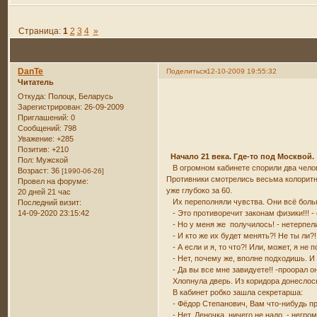
Страница:
1
2
3
4
»
DanTe
Поделиться
12-10-2009 19:55:32
Читатель
Откуда:
Полоцк, Беларусь
Зарегистрирован
: 26-09-2009
Приглашений:
0
Сообщений:
798
Уважение:
+285
Позитив:
+210
Начало 21 века. Где-то под Москвой.
Пол:
Мужской
В огромном кабинете спорили два человек
Возраст:
36
[1990-06-26]
Противники смотрелись весьма колоритно
Провел на форуме:
уже глубоко за 60.
20 дней 21 час
Их переполняли чувства. Они всё боль
Последний визит:
14-09-2020 23:15:42
- Это противоречит законам физики!!! -
- Но у меня же получилось! - нетерпели
- И кто же их будет менять?! Не ты ли?
- А если и я, то что?! Или, может, я не
- Нет, почему же, вполне подходишь. И 
- Да вы все мне завидуете!! -проорал о
Хлопнула дверь. Из коридора донеслось:
В кабинет робко зашла секретарша:
- Фёдор Степанович, Вам что-нибудь п
- Нет, Леночка, ничего не надо, - негром