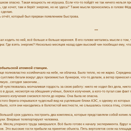
ком опасно. Такая мощность не игрушка. Если что-то пойдёт не так ничего нельзя про
ть, где хочет, там и берёт энергию, но не здесь!" Такие мысли проносились в голове Ф
 сделаю.
 отчёт, который был прерван появлением Быстрова.
***
 ходить по ней, всё больше и больше мрачнея. В его голове метались мысли о том, чт
на: Где взять энергию? Несколько месяцев назад один высокий чин пообещал ему, что 
нобыльской атомной станции.
 полновластно хозяйничало на небе, ни облачка. Было тепло, но не жарко. Середина
уетливо бегали вокруг двух приземистых бункеров, что-то делали, а ветер приносил н
мую...сегодня закончим...
й чувствовалась молчаливая гордость за свою работу: никто не ходил без дела, никт
то в душе, несмотря на обещания учёных, боялся излучения, а кого-то пугал сам фак
ионного излучения снизился почти до нормы. Она была не опасна.
того берега открывался чудесный вид на уцелевшие блоки АЭС, к одному из которых 
 было, хотя они находились в болотистой местности, не слышались голоса птиц, сто
ольшой срок удалось построить два комплекса, которые представляли собой копию ла
ауки. Впервые телепортируют человека.
. Месяц упорного труда завершался. Всё было готово к началу эксперимента. Вдруг н
ов. Это высокие гости прибыли на принятие объекта. Пять вертолетов сели на площадк