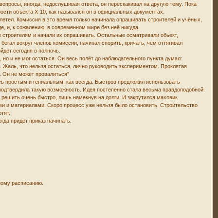
вопросы, иногда, недослушивая ответа, он перескакивал на другую тему. Пока
ности объекта X-10, как назывался он в официальных документах.
летел. Комиссия в это время только начинала опрашивать строителей и учёных,
, и, к сожалению, в современном мире без неё никуда.
 строителям и начали их опрашивать. Остальные осматривали обьект,
бегал вокруг членов комиссии, начинал спорить, кричать, чем оттягивал
йдёт сегодня в полночь.
но и не мог остаться. Он весь полёт до наблюдательного пункта думал:
. Жаль, что нельзя остаться, лично руководить экспериментом. Проклятая
у. Он не может провалиться"
сь простым и гениальным, как всегда. Быстров предложил использовать
подтвердила такую возможность. Идея постепенно стала весьма правдоподобной.
 решить очень быстро, лишь намекнув на долги. И закрутился маховик
ми и материалами. Скоро процесс уже нельзя было остановить. Строительство
тят.
гда придёт приказ начинать.
ному расписанию.