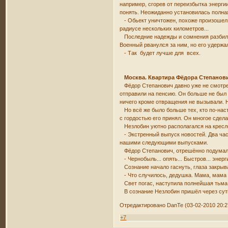
например, сгорев от переизбытка энерги
понять. Неожиданно установилась полная
- Обьект уничтожен, похоже произошел я
радиусе нескольких километров...
Последние надежды и сомнения разбилис
Военный рванулся за ним, но его удержа
- Так будет лучше для всех.
Москва. Квартира Фёдора Степанови
Фёдор Степанович давно уже не смотрел 
отправили на пенсию. Он больше не был 
ничего кроме отвращения не вызывали. 
Но всё же было больше тех, кто по-наст
с гордостью его принял. Он многое сдела
Незлобин уютно располагался на кресле 
- Экстренный выпуск новостей. Два час
нашими следующими выпусками.
Фёдор Степанович, отрешённо подумал
- Чернобыль... опять... Быстров... энерги
Сознание начало гаснуть, глаза закрыва
- Что случилось, дедушка. Мама, мама
Свет погас, наступила полнейшая тьма
В сознание Незлобин пришёл через сутки
Отредактировано DanTe (03-02-2010 20:2
+7