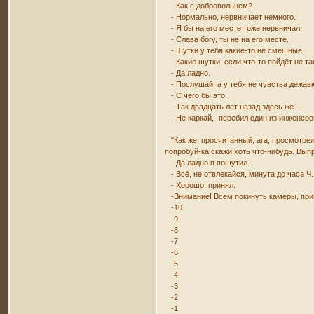
- Как с добровольцем?
- Нормально, нервничает немного.
- Я бы на его месте тоже нервничал.
- Слава богу, ты не на его месте.
- Шутки у тебя какие-то не смешные.
- Какие шутки, если что-то пойдёт не та
- Да ладно.
- Послушай, а у тебя не чувства дежав
- С чего бы это.
- Так двадцать лет назад здесь же ...
- Не каркай,- перебил один из инженеров
"Как же, просчитанный, ага, просмотрел
попробуй-ка скажи хоть что-нибудь. Вып
- Да ладно я пошутил.
- Всё, не отвлекайся, минута до часа Ч.
- Хорошо, принял.
-Внимание! Всем покинуть камеры, приг
-10
-9
-8
-7
-6
-5
-4
-3
-2
-1