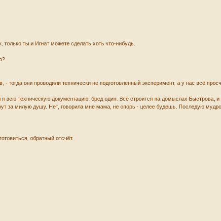
к, только ты и Игнат можете сделать хоть что-нибудь.
ю?
, - тогда они проводили технически не подготовленный эксперимент, а у нас всё просч
 я всю техническую документацию, бред один. Всё строится на домыслах Быстрова, и о
рут за милую душу. Нет, говорила мне мама, не спорь - целее будешь. Последую мудр
отовиться, обратный отсчёт.