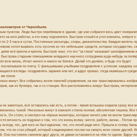
километров от Чернобыля.
м пунктом. Люди быстро перебежали в здание, где уже собрался весь цвет генерали
кто на кого работал, и кто кому подчинялся. Быстров отошёл в угол комнаты, опёрся о
л по 2-3 часа в сутки. Постоянные разъезды, споры, доказательства. Каждую мелочь 
овник хотел вырвать хоть кусочек из тех небольших средств, которые государство, с
м днём всё крепла и крепла. Быстров знал, что его "за глаза" называют шизофреником 
бы Быстрова старшим помощником младшего научного сотрудника куда-нибудь за полярны
ёл всю жизнь, Игнат ничего и никого не боялся. Делай что должен, и будь что будет.
 похлопывали по плечу. С фальшивыми улыбками поздравляли с успехом: каждому хо
ющиеся взгляды: поздравлять заранее или нет, а вдруг провал, тогда окажешься среди 
 им покоя.
ько минут. Все собрались возле панелей управления, на них транслировались изображ
ров, как из бункера, так и со станции. Все расположились вокруг Быстрова, нетерпелив
не заметную, всё оставалось как есть, а потом - яркая вспышка озарила сразу все мо
менилось тьмой. Несколько минут в комнате стояла полная, абсолютная тишина. Все б
ть. Он стоял, и смотрел на чёрные мониторы, которые ничего уже не могли транслир
стя вечность он подумал о том, что это конец всему: мечте, работе, жизни... Потом 
у всегда, тех, для кого он был идеалом, тех, кто погиб ради него. Пришла в голову ба
том, что он стал убицей, который хладнокровно послал на смерть всех своих друзей. 
ой. Они постоянно сменяли друг друга, не давая остановится на чём-то одном. Вдруг 