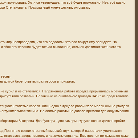
контролировать. Хотя он утверждает, что всё будет нормально. Нет, всё равно
ёдора Степановича. Подумав ещё минут десять, он сказал:
о мир несправедлив, что его обделили, что все вокруг ему завидуют. Но
любое его желание будет тотчас выполнено, если он достигнет хоть чего-то.
 весны.
а другой берег отрывки разговоров и приказов:
о не курил и не отвлекался. Напряжённая работа изредка прерывалась мрачными
т присутствия развалин. Но учёные не ошибались: громада ЧАЭС не представляла
тянулись толстые кабели. Лишь одно смущало рабочих: за месяц они не увидели
яла оглушительная тишина. Но обилие работы не давало времени для обдумывания
боратории Быстрова. Два бункера - две камеры, где уже ночью должен пройти
ад Припятью возник странный высокий звук, который нарастал и усиливался,
у, открылась дверь первого, и на землю спрыгнул Быстров, он не дождался даже