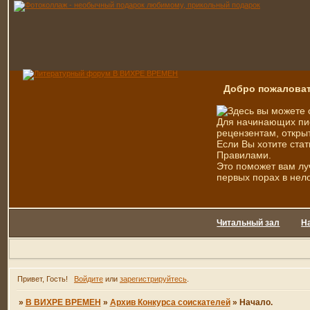
Добро пожаловат
Здесь вы можете 
Для начинающих пис
рецензентам, открыт
Если Вы хотите стат
Правилами.
Это поможет вам лу
первых порах в нел
Читальный зал
Н
Привет, Гость!
Войдите
или
зарегистрируйтесь
.
»
В ВИХРЕ ВРЕМЕН
»
Архив Конкурса соискателей
»
Начало.