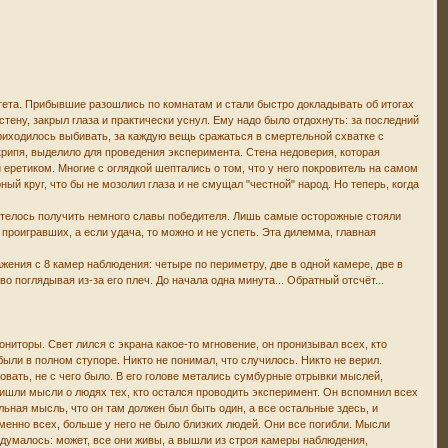
тета. Прибывшие разошлись по комнатам и стали быстро докладывать об итогах
 стену, закрыл глаза и практически уснул. Ему надо было отдохнуть: за последний
приходилось выбивать, за каждую вещь сражаться в смертельной схватке с
крипя, выделило для проведения эксперимента. Стена недоверия, которая
и еретиком. Многие с оглядкой шептались о том, что у него покровитель на самом
й круг, что бы не мозолил глаза и не смущал "честной" народ. Но теперь, когда
телось получить немного славы победителя. Лишь самые осторожные стояли
проигравших, а если удача, то можно и не успеть. Эта дилемма, главная
ения с 8 камер наблюдения: четыре по периметру, две в одной камере, две в
о поглядывая из-за его плеч. До начала одна минута... Обратный отсчёт...
ниторы. Свет лился с экрана какое-то мгновение, он пронизывал всех, кто
ыли в полном ступоре. Никто не понимал, что случилось. Никто не верил.
овать, не с чего было. В его голове метались сумбурные отрывки мыслей,
пришли мысли о людях тех, кто остался проводить эксперимент. Он вспомнил всех
нальная мысль, что он там должен был быть один, а все остальные здесь, и
Именно всех, больше у него не было близких людей. Они все погибли. Мысли
подумалось: может, все они живы, а вышли из строя камеры наблюдения,