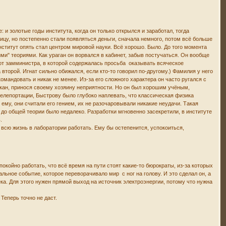
и золотые годы института, когда он только открылся и заработал, тогда
ницу, но постепенно стали появляться деньги, сначала немного, потом всё больше
ститут опять стал центром мировой науки. Всё хорошо. Было. До того момента
ми" теориями. Как ураган он ворвался в кабинет, забыв постучаться. Он вообще
й от замминистра, в которой содержалась просьба оказывать всяческое
второй. Игнат сильно обижался, если кто-то говорил по-другому.) Фамилия у него
командовать и никак не менее. Из-за его сложного характера он часто ругался с
улкан, принося своему хозяину неприятности. Но он был хорошим учёным,
елепортации, Быстрову было глубоко наплевать, что классическая физика
му, они считали его гением, их не разочаровывали никакие неудачи. Такая
 до общей теории было недалеко. Разработки мгновенно засекретили, в институте
.
 всю жизнь в лаборатории работать. Ему бы остепенится, успокоиться,
окойно работать, что всё время на пути стоят какие-то бюрократы, из-за которых
льное событие, которое переворачивало мир с ног на голову. И это сделал он, а
ка. Для этого нужен прямой выход на источник электроэнергии, потому что нужна
Теперь точно не даст.