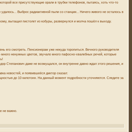
 которой все присутствующие орали в трубки телефонов, пытаясь, хоть что-то
далось... Выброс радиактивной пыли со станции... Ничего живого не осталось в
ому, вытащил пистолет из кобуры, развернулся и молча пошёл к выходу.
ень его смотреть. Пенсионерам уже некуда торопиться. Вечного руководителя
о много ненужных цветов, звучало много пафосно-хвалебных речей, которые
ь!
дор Степанович даже не возмущался, он внутренне давно ждал этого решения, и
вка новостей, и появившеёся диктор сказал:
ностью до 10 килотонн. На данный момент подробности уточняются. Следите за
е не важно.