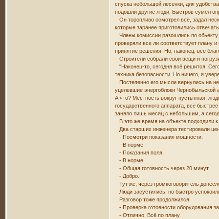
спуска небольшой лесенки, для удобства
подошли другие люди, Быстров сумел опр
Он торопливо осмотрел всё, задал неско
которые заранее приготовились отвечать
Члены комиссии разошлись по обьекту и
проверяли все ли соответствует плану и
принятие решения. Но, наконец, всё бла
Строители собрали свои вещи и погрузил
"Наконец-то, сегодня всё решится. Сего
техника безопасности. Но ничего, я увер
Постепенно его мысли вернулись на неск
уцелевшие энергоблоки Чернобыльской а
А что? Местность вокруг пустынная, люд
государственного аппарата, всё быстрее
заняло лишь месяц с небольшим, а сегод
В это же время на объекте подходили к 
Два старших инженера тестировали цен
- Посмотри показания мощности.
- В норме.
- Показания поля.
- В норме.
- Общая готовность через 20 минут.
- Добро.
Тут же, через громкоговоритель донесл
Люди засуетились, но быстро успокоили
Разговор тоже продолжился:
- Проверка готовности оборудования з
- Отлично. Всё по плану.