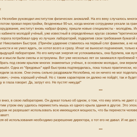
:
Незлобин руководил институтом физических аномалий. На его веку случалось многое: 
 потом провал перестройки, безденежье 90-ых, когда многие сотрудники уехали за гра
орудование, институт вновь набрал форму, пришли новые специалисты - молодёжь. Ин
ом кабинете молодой учёный, уже известный в определённых кругах своими "еретически
 с порога потребовал одну из лучших лабораторий, подкрепив свои требования бумаго
ат Николаевич Быстров. (Причём ударение ставилось на первый слог фамилии, а не на 
ности и не умел ждать, он хотел всего и сразу. Игнат не выносил подчинения, только 
редыдущей лаборатории. Но его кипучая энергия не успокаивалась, она бурлила, как в
и и мысли были смелы и остроумны. Вот уже несколько лет он занимался проблемой т
брать под своим крылом многих знаменитых учёных, в основном молодых, они верили е
ришёл. Одна из "бредовых" идей Быстрова подтвердилась, пока только практически, но
дили за всем. Они очень сильно раздражали Незлобина, но он ничего не мог поделать
ович,- очень хороший учёный. Но с таким характером он далеко не пойдёт, так и будет
 в глаза говорит. Да, затрут его. Не пустят никуда!"
***
низ, в свою лабораторию. Он думал только об одном, о том, что ему опять не дают сп
Этим утром ему удалось переместить мышь из одного крыла здания в другое. Это эпоха
й дурак не разрешает использовать всю имеющуюся мощность, что бы перенести челове
аватт.
я её использования необходимо разрешение директора, о тот его не давал. И не даст. 
***