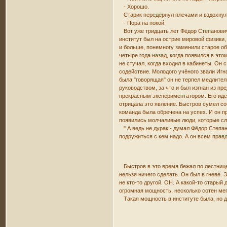
- Хорошо.
Старик передёрнул плечами и вздохнул
- Пора на покой.
Вот уже тридцать лет Фёдор Степанович 
институт был на острие мировой физики,
и больше, понемногу заменили старое об
четыре года назад, когда появился в эт
не стучал, когда входил в кабинеты. Он
содействие. Молодого учёного звали Игн
была "говорящая" он не терпел медлитель
руководством, за что и был изгнан из п
прекрасным экспериментатором. Его иде
отрицала это явление. Быстров сумел со
команда была обречена на успех. И он п
появились молчаливые люди, которые сле
" А ведь не дурак,- думал Фёдор Степан
подружиться с кем надо. А он всем правду
Быстров в это время бежал по лестнице в
нельзя ничего сделать. Он был в гневе. 
не кто-то другой. ОН. А какой-то стары
огромная мощность, несколько сотен мег
Такая мощность в институте была, но дл