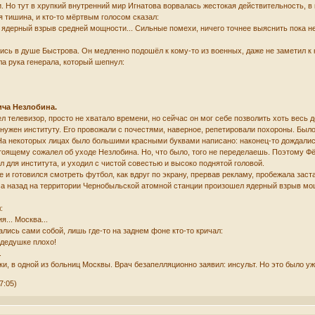
и. Но тут в хрупкий внутренний мир Игнатова ворвалась жестокая действительность, в
 тишина, и кто-то мёртвым голосом сказал:
дерный взрыв средней мощности... Сильные помехи, ничего точнее выяснить пока не у
ь в душе Быстрова. Он медленно подошёл к кому-то из военных, даже не заметил к к
ла рука генерала, который шепнул:
ча Незлобина.
телевизор, просто не хватало времени, но сейчас он мог себе позволить хоть весь д
нужен институту. Его провожали с почестями, наверное, репетировали похороны. Был
На некоторых лицах было большими красными буквами написано: наконец-то дождалис
оящему сожалел об уходе Незлобина. Но, что было, того не переделаешь. Поэтому Фё
л для института, и уходил с чистой совестью и высоко поднятой головой.
и готовился смотреть футбол, как вдруг по экрану, прервав рекламу, пробежала заста
а назад на территории Чернобыльской атомной станции произошел ядерный взрыв мощ
:
я... Москва...
лись сами собой, лишь где-то на заднем фоне кто-то кричал:
 дедушке плохо!
.
, в одной из больниц Москвы. Врач безапелляционно заявил: инсульт. Но это было уж
7:05)