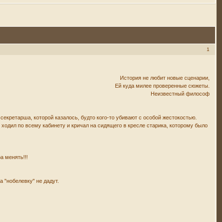
1
История не любит новые сценарии,
Ей куда милее проверенные сюжеты.
Неизвестный философ
 секретарша, которой казалось, будто кого-то убивают с особой жестокостью.
 ходил по всему кабинету и кричал на сидящего в кресле старика, которому было
а менять!!!
 "нобелевку" не дадут.