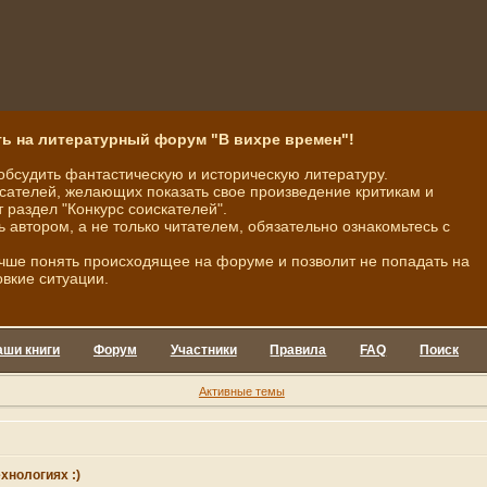
ь на литературный форум "В вихре времен"!
обсудить фантастическую и историческую литературу.
ателей, желающих показать свое произведение критикам и
 раздел "Конкурс соискателей".
ь автором, а не только читателем, обязательно ознакомьтесь с
чше понять происходящее на форуме и позволит не попадать на
овкие ситуации.
аши книги
Форум
Участники
Правила
FAQ
Поиск
Активные темы
хнологиях :)