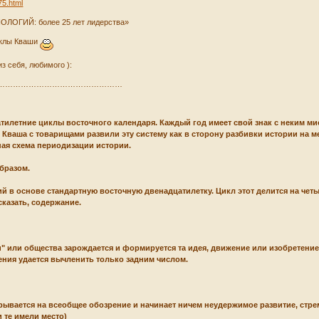
75.html
ОГИЙ: более 25 лет лидерства»
циклы Кваши
з себя, любимого ):
…………………………………………
тилетние циклы восточного календаря. Каждый год имеет свой знак с неким ми
 Кваша с товарищами развили эту систему как в сторону разбивки истории на ме
ая схема периодизации истории.
бразом.
 в основе стандартную восточную двенадцатилетку. Цикл этот делится на четыр
сказать, содержание.
и" или общества зарождается и формируется та идея, движение или изобретение,
ения удается вычленить только задним числом.
ывается на всеобщее обозрение и начинает ничем неудержимое развитие, стрем
 те имели место)