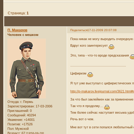
Страница:
1
П. Макаров
Поделиться
17-11-2009 20:07:08
Человек с мешком
Пока никак не могу выродить очередную
Вдруг кого заинтересует
Это, типа - что-то вроде предсказания
..............................................................
Цифиризм
Я тут уже выступал с цифиристических п
http://p-makarov.livejournal.com/3621.html#
За что был заклеймен как за применени
Откуда:
г. Пермь
Так что я продолжу…
Зарегистрирован
: 17-03-2006
Приглашений:
0
Тем более сейчас наступает весьма удо
Сообщений:
40294
Речь вот о чем.
Уважение:
+14001
Позитив:
+17526
Мне вот тут в сети попался любопытный
Пол:
Мужской
Возраст:
67
[1958-09-28]