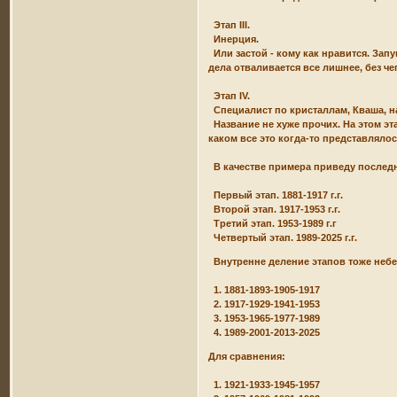
Этап III.
Инерция.
Или застой - кому как нравится. Зап
дела отваливается все лишнее, без че
Этап IV.
Специалист по кристаллам, Кваша, н
Название не хуже прочих. На этом эта
каком все это когда-то представлялос
В качестве примера приведу последн
Первый этап. 1881-1917 г.г.
Второй этап. 1917-1953 г.г.
Третий этап. 1953-1989 г.г
Четвертый этап. 1989-2025 г.г.
Внутренне деление этапов тоже небе
1. 1881-1893-1905-1917
2. 1917-1929-1941-1953
3. 1953-1965-1977-1989
4. 1989-2001-2013-2025
Для сравнения:
1. 1921-1933-1945-1957