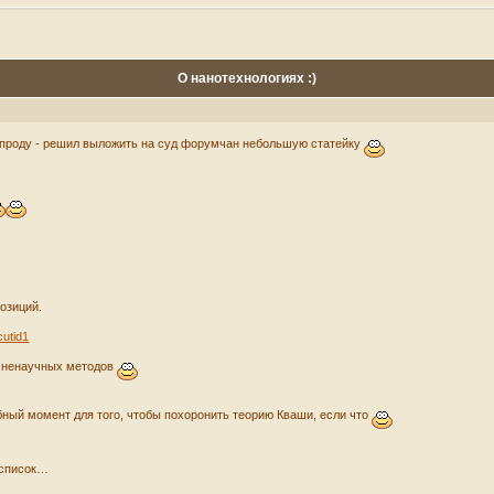
О нанотехнологиях :)
 проду - решил выложить на суд форумчан небольшую статейку
озиций.
cutid1
е ненаучных методов
бный момент для того, чтобы похоронить теорию Кваши, если что
 список…