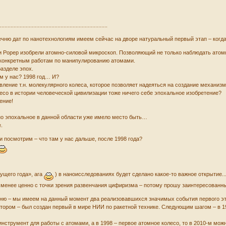
........................................................................
ечню дат по нанотехнологиям имеем сейчас на дворе натуральный первый этап – когда 
 и Рорер изобрели атомно-силовой микроскоп. Позволяющий не только наблюдать ато
к конкретным работам по манипулированию атомами.
разделе эпох.
ам у нас? 1998 год… И?
вление т.н. молекулярного колеса, которое позволяет надеяться на создание механиз
есо в истории человеческой цивилизации тоже ничего себе эпохальное изобретение?
ение!
дно эпохальное в данной области уже имело место быть…
.
и посмотрим – что там у нас дальше, после 1998 года?
ущего года», ага
) в наноисследованиях будет сделано какое-то важное открытие..
е менее ценно с точки зрения развенчания цифиризма – потому прошу заинтересован
ню – мы имеем на данный момент два реализовавшихся значимых события первого этап
втором – был создан первый в мире НИИ по ракетной технике. Следующим шагом – в 1
 инструмент для работы с атомами, а в 1998 – первое атомное колесо, то в 2010-м мо