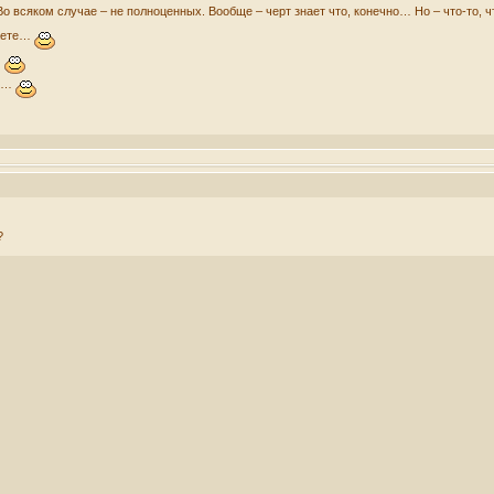
. Во всяком случае – не полноценных. Вообще – черт знает что, конечно… Но – что-
маете…
…
-й…
?