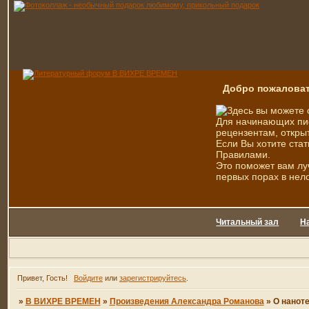
Добро пожаловат
Здесь вы можете 
Для начинающих пис
рецензентам, открыт
Если Вы хотите стат
Правилами.
Это поможет вам лу
первых порах в нел
Читальный зал
Н
Привет, Гость!
Войдите
или
зарегистрируйтесь
.
»
В ВИХРЕ ВРЕМЕН
»
Произведения Александра Романова
»
О наноте