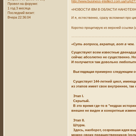
http://www.business-intellect.com.ua/ru/p27
Провел на форуме:
1 год 3 месяца
«НОВОСТИ IBM В ОБЛАСТИ НАНОТЕХНОЛ
Последний визит:
Вчера 22:36:04
И я, естественно, сразу вспомнил про 
Коротко процитирую из верхней ссылки (и
…………………………………………………
«Суть вопроса, вкратце, вот в чем.
Существуют всем известные двенадца
сейчас абсолютно не существенно. Но
И получается там довольно любопытн
Выглядящая примерно следующим о
Существует 144-летний цикл, имеющий
из этапов имеет свое внутреннее, так 
Этап I.
Скрытый.
В это время где-то в "недрах истори
внешне не виден и конкретные измен
Этап II.
Штурм.
Здесь, наоборот, созревшая идея выр
можно своих предшественников (если