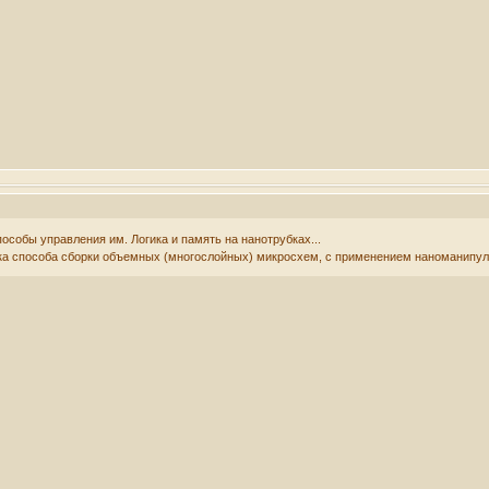
собы управления им. Логика и память на нанотрубках...
ка способа сборки объемных (многослойных) микросхем, с применением наноманипул