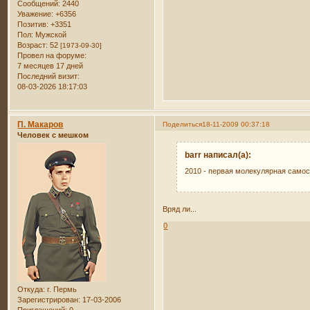
Сообщений:
2440
Уважение:
+6356
Позитив:
+3351
Пол:
Мужской
Возраст:
52
[1973-09-30]
Провел на форуме:
7 месяцев 17 дней
Последний визит:
08-03-2026 18:17:03
П. Макаров
Поделиться
18-11-2009 00:37:18
Человек с мешком
barr написал(а):
2010 - первая молекулярная само
Вряд ли...
0
Откуда:
г. Пермь
Зарегистрирован
: 17-03-2006