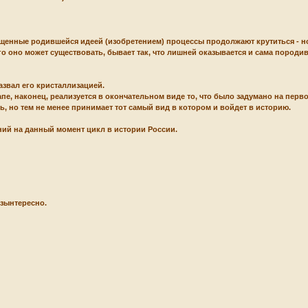
ущенные родившейся идеей (изобретением) процессы продолжают крутиться - но
го оно может существовать, бывает так, что лишней оказывается и сама породивш
азвал его кристаллизацией.
пе, наконец, реализуется в окончательном виде то, что было задумано на первом 
ь, но тем не менее принимает тот самый вид в котором и войдет в историю.
ий на данный момент цикл в истории России.
зынтересно.