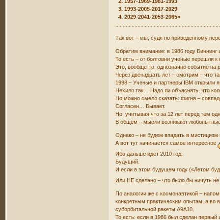
2. 1957-1969-1981-1993
3. 1993-2005-2017-2029
4. 2029-2041-2053-2065»
......................................................................
Так вот – мы, судя по приведенному пер
Обратим внимание: в 1986 году Биннинг
То есть – от болтовни ученые перешли 
Это, вообще-то, однозначно событие на 
Через двенадцать лет – смотрим – что т
1998 – Ученые и партнеры IBM открыли я
Нехило так… Надо ли объяснять, что кол
Но можно смело сказать: фигня – совпад
Согласен… Бывает.
Но, учитывая что за 12 лет перед тем о
В общем – мысли возникают любопытные
Однако – не будем впадать в мистицизм 
А вот тут начинается самое интересное
Ибо дальше идет 2010 год.
Будущий.
И если в этом будущем году («Летом буд
Или НЕ сделано – что было бы ничуть н
По аналогии же с космонавтикой – напом
конкретным практическим опытам, а во 
суборбитальной ракеты А9А10.
То есть: если в 1986 был сделан первый