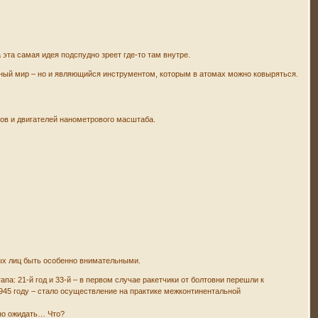
эта самая идея подспудно зреет где-то там внутре.
мный мир – но и являющийся инструментом, которым в атомах можно ковыряться.
мов и двигателей нанометрового масштаба.
.
ных лиц быть особенно внимательными.
а: 21-й год и 33-й – в первом случае ракетчики от болтовни перешли к
945 году – стало осуществление на практике межконтинентальной
жно ожидать… Что?