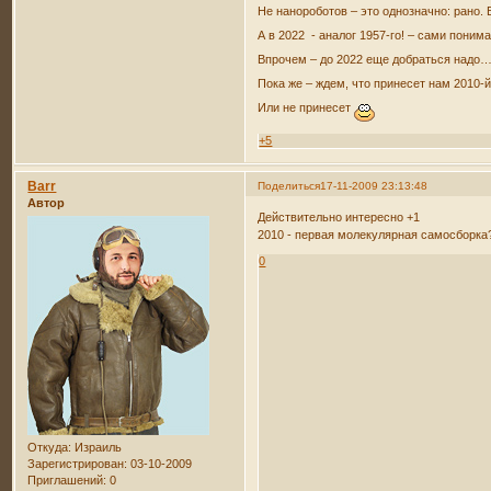
Не нанороботов – это однозначно: рано
А в 2022 - аналог 1957-го! – сами пони
Впрочем – до 2022 еще добраться надо
Пока же – ждем, что принесет нам 2010
Или не принесет
+5
Barr
Поделиться
17-11-2009 23:13:48
Автор
Действительно интересно +1
2010 - первая молекулярная самосборка
0
Откуда:
Израиль
Зарегистрирован
: 03-10-2009
Приглашений:
0