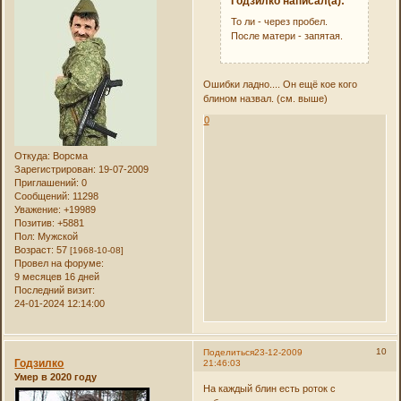
Годзилко написал(а):
То ли - через пробел.
После матери - запятая.
Ошибки ладно.... Он ещё кое кого
блином назвал. (см. выше)
0
Откуда:
Ворсма
Зарегистрирован
: 19-07-2009
Приглашений:
0
Сообщений:
11298
Уважение:
+19989
Позитив:
+5881
Пол:
Мужской
Возраст:
57
[1968-10-08]
Провел на форуме:
9 месяцев 16 дней
Последний визит:
24-01-2024 12:14:00
10
Поделиться
23-12-2009
Годзилко
21:46:03
Умер в 2020 году
На каждый блин есть роток с