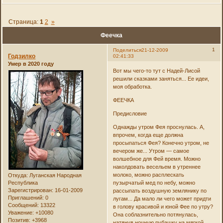
Страница:
1
2
»
Феечка
1
Поделиться
21-12-2009
Годзилко
02:41:33
Умер в 2020 году
Вот мы чего-то тут с Надей-Лисой
решили сказками заняться... Ее идеи,
моя обработка.
ФЕЕЧКА
Предисловие
Однажды утром Фея проснулась. А,
впрочем, когда еще должна
просыпаться Фея? Конечно утром, не
вечером же... Утром — самое
волшебное для Фей время. Можно
наколдовать весельем в утреннее
молоко, можно расплескать
Откуда:
Луганская Народная
Республика
пузырчатый мед по небу, можно
Зарегистрирован
: 16-01-2009
рассыпать воздушную землянику по
Приглашений:
0
лугам... Да мало ли чего может придти
Сообщений:
13322
в голову красивой и юной Фее по утру?
Уважение:
+10080
Она соблазнительно потянулась,
Позитив:
+3968
натянув ночную рубашку на мягкой