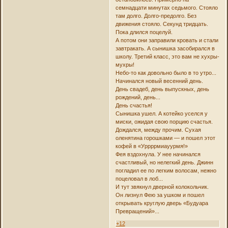
семнадцати минутах седьмого. Стояло
там долго. Долго-предолго. Без
движения стояло. Секунд тридцать.
Пока длился поцелуй.
А потом они заправили кровать и стали
завтракать. А сынишка засобирался в
школу. Третий класс, это вам не хухры-
мухры!
Небо-то как довольно было в то утро...
Начинался новый весенний день.
День свадеб, день выпускных, день
рождений, день...
День счастья!
Сынишка ушел. А котейко уселся у
миски, ожидая свою порцию счастья.
Дождался, между прочим. Сухая
оленятина горошками — и пошел этот
кофей в «Уррррмиауурмя!»
Фея вздохнула. У нее начинался
счастливый, но нелегкий день. Джинн
погладил ее по легким волосам, нежно
поцеловал в лоб...
И тут звякнул дверной колокольчик.
Он лизнул Фею за ушком и пошел
открывать круглую дверь «Будуара
Превращений»...
+12