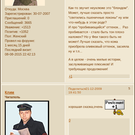
Как-то звучит неуклюже это "блондом".
Откуда:
Москва
Может, лучше сказать просто
Зарегистрирован
: 30-07-2007
"светились пшеничные локоны" ну или
Приглашений:
0
что-нибудь в этом роде?
Сообщений:
3665
И про "пробивающийся" оттенок... Раз
Уважение:
+1513
Позитив:
+1052
пробивается - стало быть тон плохо
Пол:
Женский
наложен? Но у Феи такого быть не
Провел на форуме:
может! Лучше сказать, что кожа
1 месяц 15 дней
приобрела оливковый оттенок, засияла
Последний визит:
ну и т.п...
08-08-2015 22:42:13
А в целом - очень милые истории,
заслуживающие плюсиков! И
требующие продолжения!
+1
5
Поделиться
21-12-2009
Клим
19:41:50
Читатель
хорошая сказка,очень
0