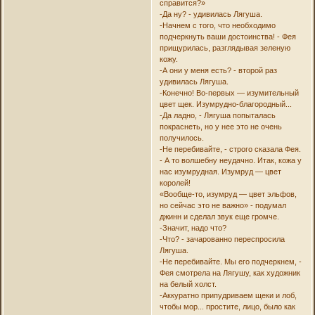
справится?»
-Да ну? - удивилась Лягуша.
-Начнем с того, что необходимо
подчеркнуть ваши достоинства! - Фея
прищурилась, разглядывая зеленую
кожу.
-А они у меня есть? - второй раз
удивилась Лягуша.
-Конечно! Во-первых — изумительный
цвет щек. Изумрудно-благородный...
-Да ладно, - Лягуша попыталась
покраснеть, но у нее это не очень
получилось.
-Не перебивайте, - строго сказала Фея.
- А то волшебну неудачно. Итак, кожа у
нас изумрудная. Изумруд — цвет
королей!
«Вообще-то, изумруд — цвет эльфов,
но сейчас это не важно» - подумал
джинн и сделал звук еще громче.
-Значит, надо что?
-Что? - зачарованно переспросила
Лягуша.
-Не перебивайте. Мы его подчеркнем, -
Фея смотрела на Лягушу, как художник
на белый холст.
-Аккуратно припудриваем щеки и лоб,
чтобы мор... простите, лицо, было как