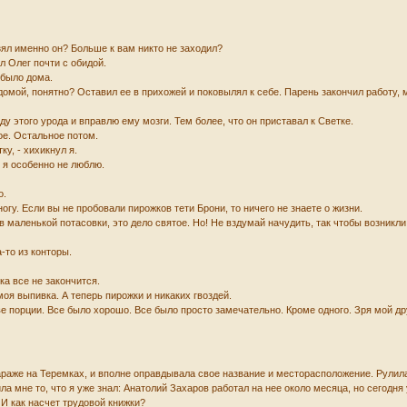
 взял именно он? Больше к вам никто не заходил?
л Олег почти с обидой.
 было дома.
домой, понятно? Оставил ее в прихожей и поковылял к себе. Парень закончил работу, 
айду этого урода и вправлю ему мозги. Тем более, что он приставал к Светке.
ное. Остальное потом.
ку, - хихикнул я.
й я особенно не люблю.
о.
ногу. Если вы не пробовали пирожков тети Брони, то ничего не знаете о жизни.
ив маленькой потасовки, это дело святое. Но! Не вздумай начудить, так чтобы возникли
а-то из конторы.
ка все не закончится.
 моя выпивка. А теперь пирожки и никаких гвоздей.
ве порции. Все было хорошо. Все было просто замечательно. Кроме одного. Зря мой др
араже на Теремках, и вполне оправдывала свое название и месторасположение. Рулил
а мне то, что я уже знал: Анатолий Захаров работал на нее около месяца, но сегодня 
- И как насчет трудовой книжки?