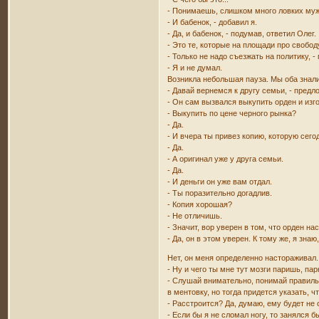
- Понимаешь, слишком много ловких муж
- И бабенок, - добавил я.
- Да, и бабенок, - подумав, ответил Олег.
- Это те, которые на площади про свобо
- Только не надо съезжать на политику, 
- Я и не думал.
Возникла небольшая пауза. Мы оба знали
- Давай вернемся к другу семьи, - предл
- Он сам вызвался выкупить орден и изг
- Выкупить по цене черного рынка?
- Да.
- И вчера ты привез копию, которую сего
- Да.
- А оригинал уже у друга семьи.
- Да.
- И деньги он уже вам отдал.
- Ты поразительно догадлив.
- Копия хорошая?
- Не отличишь.
- Значит, вор уверен в том, что орден на
- Да, он в этом уверен. К тому же, я знаю,
Нет, он меня определенно настораживал.
- Ну и чего ты мне тут мозги паришь, па
- Слушай внимательно, понимай правильн
в ментовку, но тогда придется указать, ч
- Расстроится? Да, думаю, ему будет не 
- Если бы я не сломал ногу, то занялся б