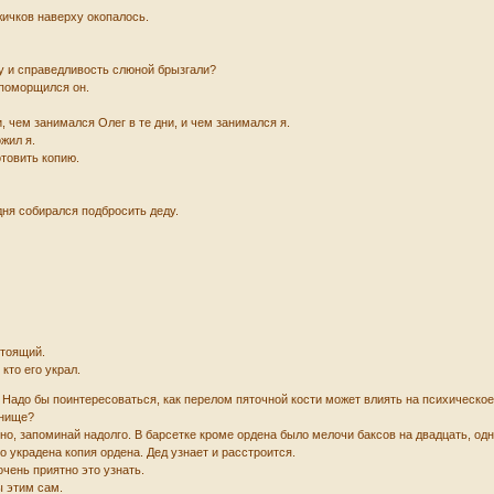
ичков наверху окопалось.
ду и справедливость слюной брызгали?
- поморщился он.
, чем занимался Олег в те дни, и чем занимался я.
ожил я.
отовить копию.
дня собирался подбросить деду.
стоящий.
 кто его украл.
 Надо бы поинтересоваться, как перелом пяточной кости может влиять на психическое
рнище?
о, запоминай надолго. В барсетке кроме ордена было мелочи баксов на двадцать, од
то украдена копия ордена. Дед узнает и расстроится.
очень приятно это узнать.
ы этим сам.