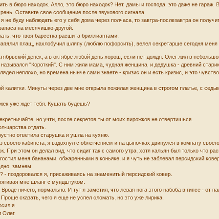
нить в бюро находок. Алло, это бюро находок? Нет, дамы и господа, это даже не гара
хрень. Оставьте свое сообщение после звукового сигнала.
и я не буду наблюдать его у себя дома через полчаса, то завтра-послезавтра он пол
запаса на месячишко-другой.
умать, что твоя барсетка расшита бриллиантами.
напялил плащ, нахлобучил шляпу (люблю пофорсить), велел секретарше сегодня меня не
ктябрьский денек, а в октябре любой день хорош, если нет дождя. Олег жил в неболь
 назывался "Короткий". С ним жили мама, чудная женщина, и дедушка - древний стар
ыглядел неплохо, но времена нынче сами знаете - кризис он и есть кризис, и это чувс
ой калитки. Минуты через две мне открыла пожилая женщина в строгом платье, с седы
жек уже ждет тебя. Кушать будешь?
 секретничайте, но учти, после секретов ты от моих пирожков не отвертишься.
ол-царства отдать.
 грустно ответила старушка и ушла на кухню.
з своего кабинета, я вздохнул с облегчением и на цыпочках двинулся в комнату своег
ок. При этом он делал вид, что сидит так с самого утра, хотя кальян был только что р
гостил меня бананами, обжаренными в коньяке, и я чуть не заблевал персидский кове
адно, замнем.
? - поздоровался я, присаживаясь на знаменитый персидский ковер.
ротягивая мне шланг с мундштуком.
 Вроде ничего, нормально. И тут я заметил, что левая нога этого набоба в гипсе - от п
 Проще сказать, чего я еще не успел сломать, но это уже лирика.
сил я.
л Олег.