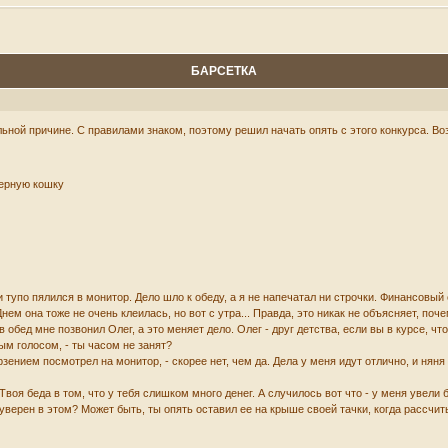
БАРСЕТКА
льной причине. С правилами знаком, поэтому решил начать опять с этого конкурса. Во
черную кошку
и тупо пялился в монитор. Дело шло к обеду, а я не напечатал ни строчки. Финансовый 
Днем она тоже не очень клеилась, но вот с утра... Правда, это никак не объясняет, по
в обед мне позвонил Олег, а это меняет дело. Олег - друг детства, если вы в курсе, что
рым голосом, - ты часом не занят?
мерзением посмотрел на монитор, - скорее нет, чем да. Дела у меня идут отлично, и ня
 Твоя беда в том, что у тебя слишком много денег. А случилось вот что - у меня увели
 ты уверен в этом? Может быть, ты опять оставил ее на крыше своей тачки, когда расс