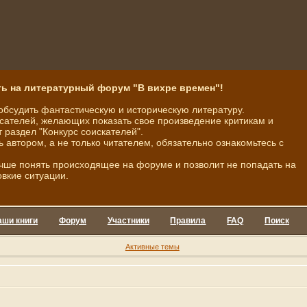
ь на литературный форум "В вихре времен"!
обсудить фантастическую и историческую литературу.
ателей, желающих показать свое произведение критикам и
 раздел "Конкурс соискателей".
ь автором, а не только читателем, обязательно ознакомьтесь с
чше понять происходящее на форуме и позволит не попадать на
овкие ситуации.
аши книги
Форум
Участники
Правила
FAQ
Поиск
Активные темы