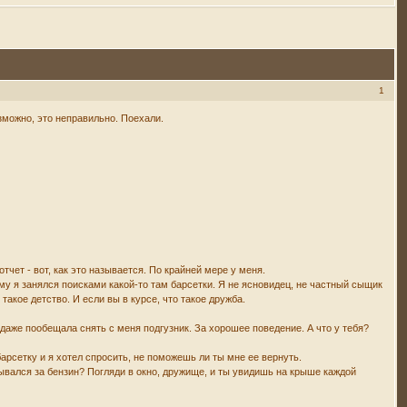
1
зможно, это неправильно. Поехали.
отчет - вот, как это называется. По крайней мере у меня.
чему я занялся поисками какой-то там барсетки. Я не ясновидец, не частный сыщик
 такое детство. И если вы в курсе, что такое дружба.
ня даже пообещала снять с меня подгузник. За хорошее поведение. А что у тебя?
 барсетку и я хотел спросить, не поможешь ли ты мне ее вернуть.
читывался за бензин? Погляди в окно, дружище, и ты увидишь на крыше каждой