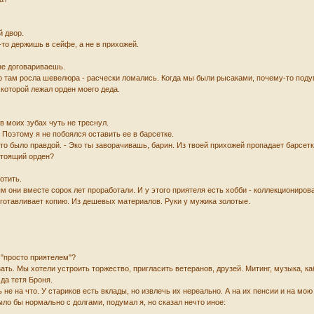
й двор.
-то держишь в сейфе, а не в прихожей.
 не договариваешь.
то там росла шевелюра - расчески ломались. Когда мы были рысаками, почему-то поду
в которой лежал орден моего деда.
в моих зубах чуть не треснул.
. Поэтому я не побоялся оставить ее в барсетке.
 это было правдой. - Эко ты заворачивашь, барин. Из твоей прихожей пропадает барсетк
стоящий орден?
отить.
м они вместе сорок лет проработали. И у этого приятеля есть хобби - коллекциониров
зготавливает копию. Из дешевых материалов. Руки у мужика золотые.
м "просто приятелем"?
зать. Мы хотели устроить торжество, пригласить ветеранов, друзей. Митинг, музыка, к
 да тетя Броня.
ь не на что. У стариков есть вклады, но извлечь их нереально. А на их пенсии и на мо
ыло бы нормально с долгами, подумал я, но сказал нечто иное: