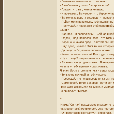
- Возможно, они его просто не знают.
- А мобильник у этого Захарова есть?
- Говорят, что нет, хотя я не верю.
- И все-таки... Ты уверен, что барсетку
- Ты меня за идиота держишь, - проворча
- Пойми меня правильно, тебя полдня не
- Послушай, я приехал с этой барсеткой 
идиот?
- Все-все, - я поднял руки. - Сейчас я н
- Орден, - поднял палец Олег, - это глав
- Хорошо, сначала орден, а потом за Свет
- Еще одно, - сказал Олег тоном, которы
- Да ладно тебе, пошли пирожки жрать.
- Какие пирожки, юноша? Вам худеть над
- Ну что еще? - переминался я с ноги на 
- Я сказал - еще один момент. Я не прот
но есть у тебя пунктик - сам знаешь.
Я знал. Из-за этого пунктика я ушел когд
- Только не начинай, я тебя умоляю.
- Пообещай, что не выпьешь ни капли, по
- Само собой. Толик Захаров - вот и вся
Пока Олег доковылял до кухни, я умял д
не приводит. Никогда.
2.
Фирма "Сигнал" находилась в каком-то г
примерно такой же фигурой. Она повторил
- Он работал по контракту? - спросил я. 