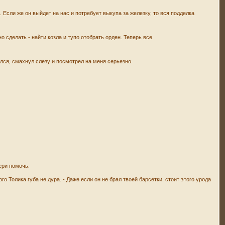
 Если же он выйдет на нас и потребует выкупа за железку, то вся подделка
о сделать - найти козла и тупо отобрать орден. Теперь все.
ялся, смахнул слезу и посмотрел на меня серьезно.
тери помочь.
го Толика губа не дура. - Даже если он не брал твоей барсетки, стоит этого урода