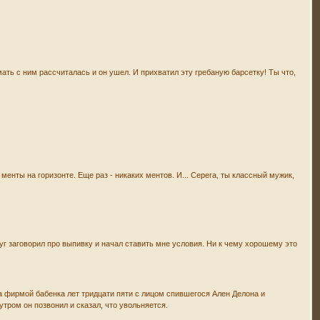
мать с ним рассчиталась и он ушел. И прихватил эту гребаную барсетку! Ты что,
 менты на горизонте. Еще раз - никаких ментов. И... Серега, ты классный мужик,
уг заговорил про выпивку и начал ставить мне условия. Ни к чему хорошему это
а фирмой бабенка лет тридцати пяти с лицом спившегося Ален Делона и
утром он позвонил и сказал, что увольняется.