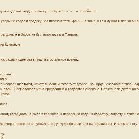
дом и сделал вторую затяжку. - Надеюсь, что это не пейотль.
узоры на ковре и предвкушал пирожки тети Брони. Не знаю, о чем думал Олег, но он
 сегодня. А в барсетке был план захвата Парижа.
но булькнул.
 наградами один раз в году, а в остальное время...
 зеленью.
ал он.
го человек шестьсот, кажется. Меня интересует другое - как орден оказался в твоей б
адом. Олег обливал меня презрением и подвергал укоризне. Нет смысла детально опис
-кому.
рикол.
омент, когда деда не было в кабинете, и переложил орден в барсетку. Встречу с этим че
ла вчера, после чего я уехал на гору, где ребята летали на парапланах. И сломал ногу.
глу.
ла?