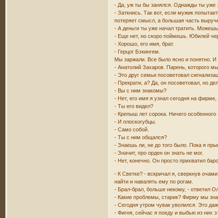
- Да, уж ты бы занялся. Однажды ты уже 
- Заткнись. Так вот, если мужик попытае
потеряет смысл, а большая часть выруче
- А деньги ты уже начал тратить. Можешь
- Еще нет, но скоро поймешь. Юбилей чер
- Хорошо, его имя, брат.
- Герцог Бэкингем.
Мы заржали. Все было ясно и понятно. И
- Анатолий Захаров. Парень, которого мы
- Это друг семьи посоветовал сигнализа
- Прекрати, а? Да, он посоветовал, но де
- Вы с ним знакомы?
- Нет, его имя я узнал сегодня на фирме,
- Ты его видел?
- Крепыш лет сорока. Ничего особенного -
- И плоскогубцы.
- Само собой.
- Ты с ним общался?
- Знаешь ли, не до того было. Пока я пры
- Значит, про орден он знать не мог.
- Нет, конечно. Он просто прихватил бар
- К Светке? - вскричал я, сверкнув очами
найти и навалять ему по рогам.
- Брал-брал, больше некому, - ответил О
- Какие проблемы, старик? Фирму мы зна
- Сегодня утром чувак уволился. Это даж
- Фигня, сейчас я поеду и выбью из них э