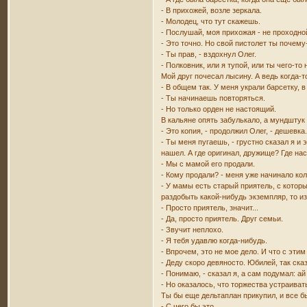
- В прихожей, возле зеркала.
- Молодец, что тут скажешь.
- Послушай, моя прихожая - не проходно
- Это точно. Но свой пистолет ты почему
- Ты прав, - вздохнул Олег.
- Полковник, или я тупой, или ты чего-то
Мой друг почесал лысину. А ведь когда-
- В общем так. У меня украли барсетку, 
- Ты начинаешь повторяться.
- Но только орден не настоящий.
В кальяне опять забулькало, а мундштук 
- Это копия, - продолжил Олег, - дешевка
- Ты меня пугаешь, - грустно сказал я и
нашел. А где оригинал, дружище? Где на
- Мы с мамой его продали.
- Кому продали? - меня уже начинало кол
- У мамы есть старый приятель, с которы
раздобыть какой-нибудь экземпляр, то и
- Просто приятель, значит...
- Да, просто приятель. Друг семьи.
- Звучит неплохо.
- Я тебя удавлю когда-нибудь.
- Впрочем, это не мое дело. И что с эти
- Деду скоро девяносто. Юбилей, так ска
- Понимаю, - сказал я, а сам подумал: ай
- Но оказалось, что торжества устраиват
Ты бы еще дельтаплан прикупил, и все б
- С чего бы это...