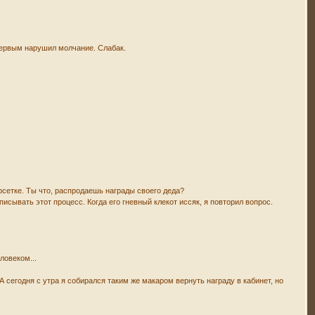
 первым нарушил молчание. Слабак.
арсетке. Ты что, распродаешь награды своего деда?
ывать этот процесс. Когда его гневный клекот иссяк, я повторил вопрос.
ловеком...
 А сегодня с утра я собирался таким же макаром вернуть награду в кабинет, но