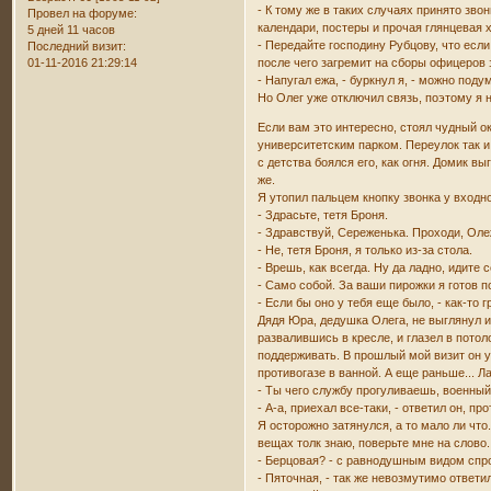
- К тому же в таких случаях принято зво
Провел на форуме:
календари, постеры и прочая глянцевая 
5 дней 11 часов
- Передайте господину Рубцову, что есл
Последний визит:
01-11-2016 21:29:14
после чего загремит на сборы офицеров 
- Напугал ежа, - буркнул я, - можно под
Но Олег уже отключил связь, поэтому я 
Если вам это интересно, стоял чудный о
университетским парком. Переулок так и
с детства боялся его, как огня. Домик в
же.
Я утопил пальцем кнопку звонка у входн
- Здрасьте, тетя Броня.
- Здравствуй, Сереженька. Проходи, Оле
- Не, тетя Броня, я только из-за стола.
- Врешь, как всегда. Ну да ладно, идите
- Само собой. За ваши пирожки я готов п
- Если бы оно у тебя еще было, - как-то
Дядя Юра, дедушка Олега, не выглянул и
развалившись в кресле, и глазел в потол
поддерживать. В прошлый мой визит он у
противогазе в ванной. А еще раньше... Л
- Ты чего службу прогуливаешь, военный
- А-а, приехал все-таки, - ответил он, п
Я осторожно затянулся, а то мало ли что.
вещах толк знаю, поверьте мне на слово.
- Берцовая? - с равнодушным видом спро
- Пяточная, - так же невозмутимо ответи