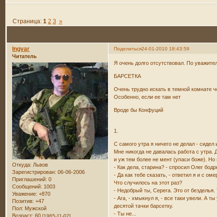
Страница:
1
2
3
»
Ingvar
Поделиться
24-01-2010 18:43:59
Читатель
Я очень долго отсутствовал. По уважите
БАРСЕТКА
Очень трудно искать в темной комнате 
Особенно, если ее там нет
Вроде бы Конфуций
1.
С самого утра я ничего не делал - сидел 
Мне никогда не давалась работа с утра. 
и уж тем более не мент (упаси боже). Но 
Откуда:
Львов
- Как дела, старина? - спросил Олег бод
Зарегистрирован
: 06-06-2006
- Да как тебе сказать, - ответил я и с о
Приглашений:
0
Что случилось на этот раз?
Сообщений:
1003
- Недобрый ты, Серега. Это от безделья.
Уважение:
+870
- Ага, - хмыкнул я, - все таки увели. А
Позитив:
+47
десятой тачки барсетку.
Пол:
Мужской
- Ты не...
Возраст:
60
[1965-11-02]