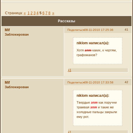
Страница:
«
1
2
3
4
5
6
7
8
»
Рассказы
Mif
41
Поделиться
08-11-2010 17:25:36
Заблокирован
niklom написал(а):
Хотя
зпт
каких, к чертям,
графоманов?
+1
Mif
42
Поделиться
08-11-2010 17:33:58
Заблокирован
niklom написал(а):
Твердые
зпт
как поручни
трамвая
зпт
и такие же
холодные пальцы закрыли
ему рот.
+1