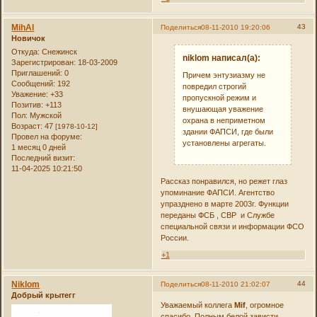
MihAl
43
Поделиться
08-11-2010 19:20:06
Новичок
Откуда:
Снежинск
niklom написал(а):
Зарегистрирован
: 18-03-2009
Приглашений:
0
Причем энтузиазму не
Сообщений:
192
повредил строгий
Уважение:
+33
пропускной режим и
Позитив:
+113
внушающая уважение
Пол:
Мужской
охрана в неприметном
Возраст:
47
[1978-10-12]
здании ФАПСИ, где были
Провел на форуме:
установлены агрегаты.
1 месяц 0 дней
Последний визит:
11-04-2025 10:21:50
Рассказ понравился, но режет глаз
упоминание ФАПСИ. Агентство
упразднено в марте 2003г. Функции
переданы ФСБ , СВР и Службе
специальной связи и информации ФСО
России.
+1
Niklom
44
Поделиться
08-11-2010 21:02:07
Добрый крытегг
Уважаемый коллега
Mif
, огромное
спасибо. Полным белой зависти