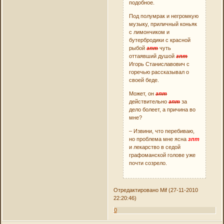
подобное.
Под полумрак и негромкую
музыку, приличный коньяк
с лимончиком и
бутербродики с красной
рыбой
зпт
чуть
оттаявший душой
зпт
Игорь Станиславович с
горечью рассказывал о
своей беде.
Может, он
зпт
действительно
зпт
за
дело болеет, а причина во
мне?
– Извини, что перебиваю,
но проблема мне ясна
зпт
и лекарство в седой
графоманской голове уже
почти созрело.
Отредактировано Mif (27-11-2010
22:20:46)
0