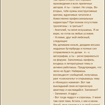
произведения и всех приличных
авторов. А ты – талант. Не спорь. Во-
вторых, тебе нужны конструктивные
критики, вдумчивые читатели и
божественно профессиональные
корректоры? При полном отсутствии
троллятины – в третьих?
- Анатолий, ты меня искушаешь. Я не
верю, но готов на любые условия.
- Условие, друг мой любезный,
следующее:
Мы допиваем коньяк, доедаем весьма
недурные бутерброды и полные сил
отправляемся по делам: я – к
автографам, а ты – регистрироваться
на форуме. Заполняешь профиль,
входишь в литературные темы и
активно работаешь. Предупреждаю, что
легко не будет. Набираешь
восемьдесят сообщений, получаешь
ранг «соискатель» и открываешь тему
в «Конкурсе новиков». Вот там
выкладывай свою историческую
авантюру и наслаждайся. Запомнил?
- Запомнил. А вдруг…
- Вот тогда «вдруг» и спросишь. У меня
там своя тема. Кстати, с нее и начни.
Давай, твое здоровье и за твой талант!