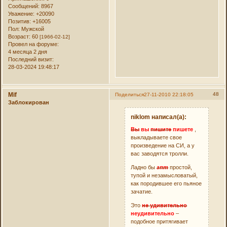
Сообщений:
8967
Уважение:
+20090
Позитив:
+16005
Пол:
Мужской
Возраст:
60
[1966-02-12]
Провел на форуме:
4 месяца 2 дня
Последний визит:
28-03-2024 19:48:17
Mif
48
Поделиться
27-11-2010 22:18:05
Заблокирован
niklom написал(а):
Вы
вы
пишите
пишете
,
выкладываете свое
произведение на СИ, а у
вас заводятся тролли.
Ладно бы
зпт
простой,
тупой и незамысловатый,
как породившее его пьяное
зачатие.
Это
не удивительно
неудивительно
–
подобное притягивает