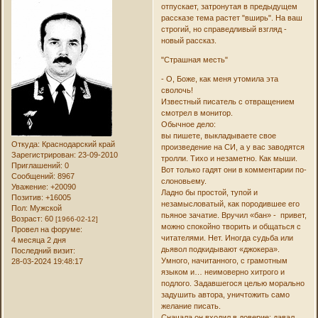
отпускает, затронутая в предыдущем
рассказе тема растет "вширь". На ваш
строгий, но справедливый взгляд -
новый рассказ.
"Страшная месть"
- О, Боже, как меня утомила эта
сволочь!
Известный писатель с отвращением
смотрел в монитор.
Обычное дело:
вы пишете, выкладываете свое
Откуда:
Краснодарский край
произведение на СИ, а у вас заводятся
Зарегистрирован
: 23-09-2010
тролли. Тихо и незаметно. Как мыши.
Приглашений:
0
Вот только гадят они в комментарии по-
Сообщений:
8967
слоновьему.
Уважение:
+20090
Ладно бы простой, тупой и
Позитив:
+16005
незамысловатый, как породившее его
Пол:
Мужской
пьяное зачатие. Вручил «бан» - привет,
Возраст:
60
[1966-02-12]
можно спокойно творить и общаться с
Провел на форуме:
читателями. Нет. Иногда судьба или
4 месяца 2 дня
дьявол подкидывают «джокера».
Последний визит:
Умного, начитанного, с грамотным
28-03-2024 19:48:17
языком и… неимоверно хитрого и
подлого. Задавшегося целью морально
задушить автора, уничтожить само
желание писать.
Сначала он входил в доверие: давал