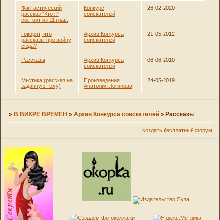
Фантастический
Конкурс
26-02-2020
рассказ "Кто я"
соискателей
состоит из 11 глав.
Говорят, что
Архив Конкурса
21-05-2012
рассказы про войну
соискателей
сюда?
Рассказы
Архив Конкурса
06-06-2010
соискателей
Мистика (рассказ на
Произведения
24-05-2019
заданную тему)
Анатолия Логинова
»
В ВИХРЕ ВРЕМЕН
»
Архив Конкурса соискателей
»
Рассказы
создать бесплатный форум