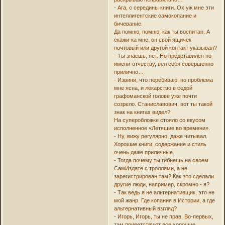
- Ага, с середины книги. Ох уж мне эти
интеллигентские самокопание и
бичевание.
Да помню, помню, как ты воспитан. А
скажи-ка мне, он свой ящичек
почтовый или другой контакт указывал?
- Ты знаешь, нет. Но представился по
имени-отчеству, вел себя совершенно
прилично…
- Извини, что перебиваю, но проблема
мне ясна, и лекарство в седой
графоманской голове уже почти
созрело. Станиславович, вот ты такой
знак на книгах видел?
На суперобложке стояло со вкусом
исполненное «Летящие во времени».
- Ну, вижу регулярно, даже читывал.
Хорошие книги, содержание и стиль
очень даже приличные.
- Тогда почему ты гибнешь на своем
СамИздате с троллями, а не
зарегистрирован там? Как это сделали
другие люди, например, скромно - я?
- Так ведь я не альтернативщик, это не
мой жанр. Где копания в Истории, а где
альтернативный взгляд?
- Игорь, Игорь, ты не прав. Во-первых,
там приветствуют все хорошие