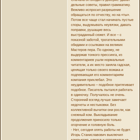
дельные советы, правил грамматику.
Вежливо испросил разрешение
обращаться по отчеству, но на «ты».
Потом все чаще стал начинать пустые
споры, выдумывать неувязки, давать
поправки, рушащие весь
выстраданный сюжет. И все – с
показной заботой, трогательными
обидами и ссылками на великих
Мастеров пера. По одному, не
выдержав тонкого прессинга, из
комментариев ушли нормальные
читатели, а их место заняла гадская,
ценящая только своего вожака и
подпевающая его комментариям
компания прихлебал. Это
неудивительно – подобное притягивает
подобное. Писатель пытался работать
в одиночку. Получалось не очень.
Сторонний взгляд лучше замечает
недочеты и нестыковки. Без
коллективной вычитки они росли, как
снежный ком. Выкладывание
продолжения приносило только
огорчение и головную боль.
- Нет, сегодня опять работы не будет.
Игорь Станиславович выключил
компьютер, оделся и отправился на