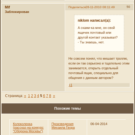
Mif
50
Поделиться
28-11-2010 08:11:49
Заблокирован
niklom написал(а):
А скажи-ка мне, он свой
ящичек почтовый или
другой контакт указывал?
- Ты знаешь, нет.
Не совсем понял, что мешает троллю,
если он так серьезно и тщательно этим
занимается, открыть отдельный
почтовый ящик, специально для
общения с данным автором?
+1
Страница:
«
1
2
3
4
5
6
7
8
»
Похожие темы
Колоколенка
Произведения
06-04-2014
(рассказ на конкурс
Михаила Гвора
"Оборона Москвы")