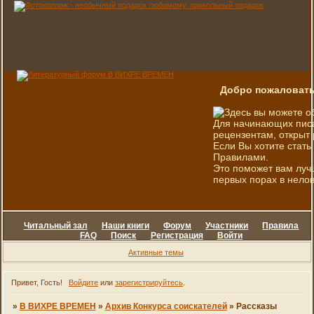
Добро пожаловать
Здесь вы можете о
Для начинающих писа
рецензентам, открыт 
Если Вы хотите стать
Правилами.
Это поможет вам луч
первых порах в нелов
Читальный зал
Наши книги
Форум
Участники
Правила
FAQ
Поиск
Регистрация
Войти
Активные темы
Привет, Гость!
Войдите
или
зарегистрируйтесь
.
»
В ВИХРЕ ВРЕМЕН
»
Архив Конкурса соискателей
»
Рассказы