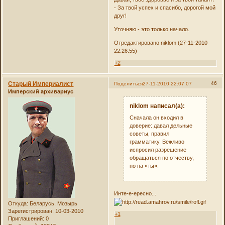
- За твой успех и спасибо, дорогой мой
друг!
Уточняю - это только начало.
Отредактировано niklom (27-11-2010
22:26:55)
+2
Старый Империалист
46
Поделиться
27-11-2010 22:07:07
Имперский архивариус
niklom написал(а):
Сначала он входил в
доверие: давал дельные
советы, правил
грамматику. Вежливо
испросил разрешение
обращаться по отчеству,
но на «ты».
Инте-е-ересно...
Откуда:
Беларусь, Мозырь
Зарегистрирован
: 10-03-2010
+1
Приглашений:
0