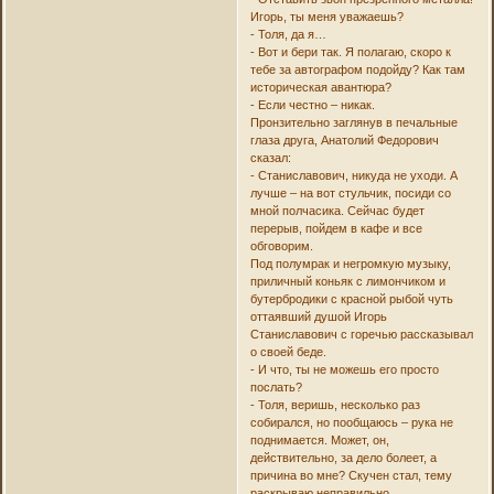
Игорь, ты меня уважаешь?
- Толя, да я…
- Вот и бери так. Я полагаю, скоро к
тебе за автографом подойду? Как там
историческая авантюра?
- Если честно – никак.
Пронзительно заглянув в печальные
глаза друга, Анатолий Федорович
сказал:
- Станиславович, никуда не уходи. А
лучше – на вот стульчик, посиди со
мной полчасика. Сейчас будет
перерыв, пойдем в кафе и все
обговорим.
Под полумрак и негромкую музыку,
приличный коньяк с лимончиком и
бутербродики с красной рыбой чуть
оттаявший душой Игорь
Станиславович с горечью рассказывал
о своей беде.
- И что, ты не можешь его просто
послать?
- Толя, веришь, несколько раз
собирался, но пообщаюсь – рука не
поднимается. Может, он,
действительно, за дело болеет, а
причина во мне? Скучен стал, тему
раскрываю неправильно…