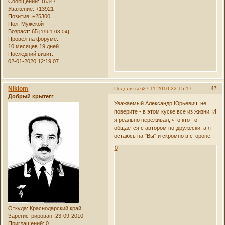
Сообщений:
16347
Уважение:
+13921
Позитив:
+25300
Пол:
Мужской
Возраст:
65
[1961-08-04]
Провел на форуме:
10 месяцев 19 дней
Последний визит:
02-01-2020 12:19:07
Niklom
47
Поделиться
27-11-2010 22:15:17
Добрый крытегг
Уважаемый Александр Юрьевич, не
поверите - в этом куске все из жизни. И
я реально переживал, что кто-то
общается с автором по-дружески, а я
остаюсь на "Вы" и скромно в стороне.
0
Откуда:
Краснодарский край
Зарегистрирован
: 23-09-2010
Приглашений:
0