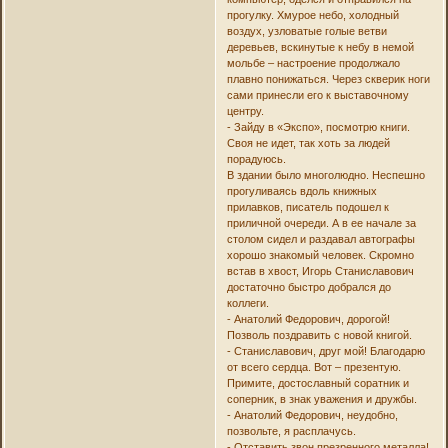
прогулку. Хмурое небо, холодный
воздух, узловатые голые ветви
деревьев, вскинутые к небу в немой
мольбе – настроение продолжало
плавно понижаться. Через скверик ноги
сами принесли его к выставочному
центру.
- Зайду в «Экспо», посмотрю книги.
Своя не идет, так хоть за людей
порадуюсь.
В здании было многолюдно. Неспешно
прогуливаясь вдоль книжных
прилавков, писатель подошел к
приличной очереди. А в ее начале за
столом сидел и раздавал автографы
хорошо знакомый человек. Скромно
встав в хвост, Игорь Станиславович
достаточно быстро добрался до
коллеги.
- Анатолий Федорович, дорогой!
Позволь поздравить с новой книгой.
- Станиславович, друг мой! Благодарю
от всего сердца. Вот – презентую.
Примите, достославный соратник и
соперник, в знак уважения и дружбы.
- Анатолий Федорович, неудобно,
позвольте, я расплачусь.
- Отставить звон презренного металла!