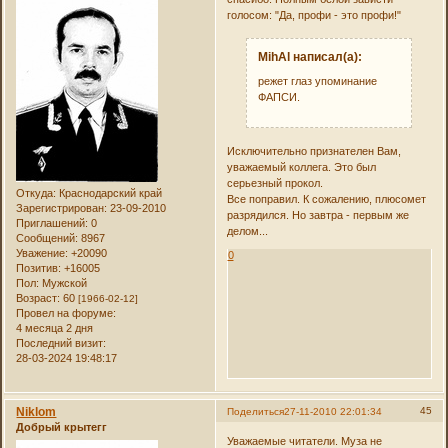
голосом: "Да, профи - это профи!"
MihAl написал(а):
режет глаз упоминание
ФАПСИ.
Исключительно признателен Вам,
уважаемый коллега. Это был
серьезный прокол.
Откуда:
Краснодарский край
Все поправил. К сожалению, плюсомет
Зарегистрирован
: 23-09-2010
разрядился. Но завтра - первым же
Приглашений:
0
делом...
Сообщений:
8967
Уважение:
+20090
0
Позитив:
+16005
Пол:
Мужской
Возраст:
60
[1966-02-12]
Провел на форуме:
4 месяца 2 дня
Последний визит:
28-03-2024 19:48:17
Niklom
45
Поделиться
27-11-2010 22:01:34
Добрый крытегг
Уважаемые читатели. Муза не