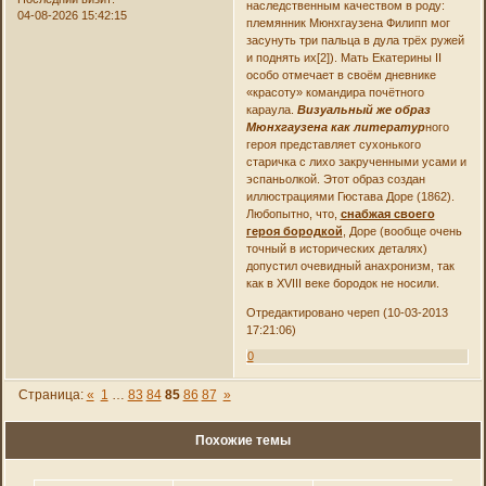
наследственным качеством в роду:
04-08-2026 15:42:15
племянник Мюнхгаузена Филипп мог
засунуть три пальца в дула трёх ружей
и поднять их[2]). Мать Екатерины II
особо отмечает в своём дневнике
«красоту» командира почётного
караула.
Визуальный же образ
Мюнхгаузена как литератур
ного
героя представляет сухонького
старичка с лихо закрученными усами и
эспаньолкой. Этот образ создан
иллюстрациями Гюстава Доре (1862).
Любопытно, что,
снабжая своего
героя бородкой
, Доре (вообще очень
точный в исторических деталях)
допустил очевидный анахронизм, так
как в XVIII веке бородок не носили.
Отредактировано череп (10-03-2013
17:21:06)
0
Страница:
«
1
…
83
84
85
86
87
»
Похожие темы