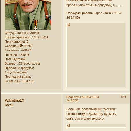
Если желая исправиться от не
праздничной темы в праздник, я ........
Отредактировано череп (10-03-2013
14:14:09)
+2
Откуда:
планета Земля
Зарегистрирован
: 12-02-2011
Приглашений:
0
Сообщений:
28785
Уважение:
+23974
Позитив:
+38091
Пол:
Мужской
Возраст:
63
[1962-11-25]
Провел на форуме:
1 год 3 месяца
Последний визит:
04-08-2026 15:42:15
844
Поделиться
10-03-2013
Valentina13
14:19:09
Гость
Большой подстаканник "Москва"
соответствует диаметру бутылки
советского шампанского.
+2