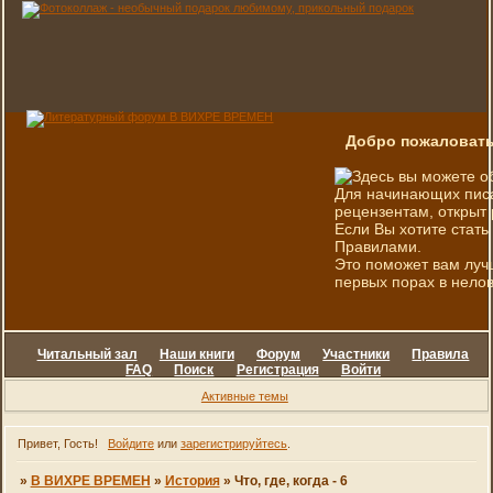
Добро пожаловать
Здесь вы можете о
Для начинающих писа
рецензентам, открыт 
Если Вы хотите стать
Правилами.
Это поможет вам луч
первых порах в нелов
Читальный зал
Наши книги
Форум
Участники
Правила
FAQ
Поиск
Регистрация
Войти
Активные темы
Привет, Гость!
Войдите
или
зарегистрируйтесь
.
»
В ВИХРЕ ВРЕМЕН
»
История
»
Что, где, когда - 6