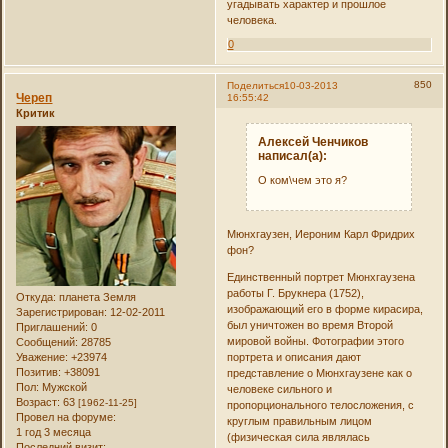
угадывать характер и прошлое
человека.
0
850
Поделиться
10-03-2013
Череп
16:55:42
Критик
Алексей Ченчиков
написал(а):
О ком\чем это я?
Мюнхгаузен, Иероним Карл Фридрих
фон?
Единственный портрет Мюнхгаузена
работы Г. Брукнера (1752),
Откуда:
планета Земля
изображающий его в форме кирасира,
Зарегистрирован
: 12-02-2011
был уничтожен во время Второй
Приглашений:
0
мировой войны. Фотографии этого
Сообщений:
28785
Уважение:
+23974
портрета и описания дают
Позитив:
+38091
представление о Мюнхгаузене как о
Пол:
Мужской
человеке сильного и
Возраст:
63
[1962-11-25]
пропорционального телосложения, с
Провел на форуме:
круглым правильным лицом
1 год 3 месяца
(физическая сила являлась
Последний визит: