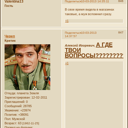
Valentina13
846
Поделиться
10-03-2013 14:35:11
Гость
В свое время видела в магазинах
таковые, а муж вспомнил сразу.
+1
847
Поделиться
10-03-2013
Череп
14:37:57
Критик
А ГДЕ
Алексей Игоревич
,
ТВОИ
ВОПРОСЫ??????????????
+1
Откуда:
планета Земля
Зарегистрирован
: 12-02-2011
Приглашений:
0
Сообщений:
28785
Уважение:
+23974
Позитив:
+38091
Пол:
Мужской
Возраст:
63
[1962-11-25]
Провел на форуме: