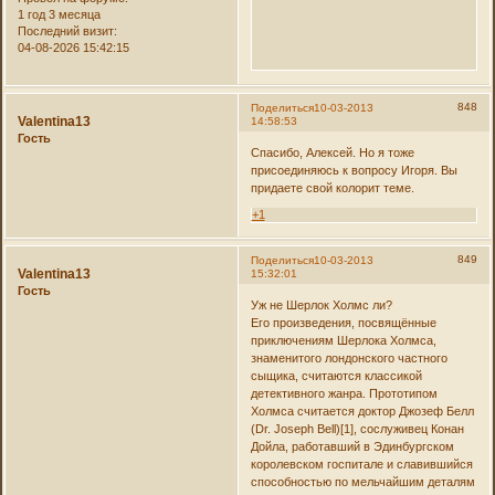
1 год 3 месяца
Последний визит:
04-08-2026 15:42:15
848
Поделиться
10-03-2013
Valentina13
14:58:53
Гость
Спасибо, Алексей. Но я тоже
присоединяюсь к вопросу Игоря. Вы
придаете свой колорит теме.
+1
849
Поделиться
10-03-2013
Valentina13
15:32:01
Гость
Уж не Шерлок Холмс ли?
Его произведения, посвящённые
приключениям Шерлока Холмса,
знаменитого лондонского частного
сыщика, считаются классикой
детективного жанра. Прототипом
Холмса считается доктор Джозеф Белл
(Dr. Joseph Bell)[1], сослуживец Конан
Дойла, работавший в Эдинбургском
королевском госпитале и славившийся
способностью по мельчайшим деталям