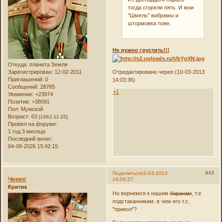
тогда сгорели пять. И мои
"Шмель" вибрамы и
штормовка тоже.
Не нужно грустить!!!
Откуда:
планета Земля
Зарегистрирован
: 12-02-2011
Отредактировано череп (10-03-2013
Приглашений:
0
14:03:36)
Сообщений:
28785
+1
Уважение:
+23974
Позитив:
+38091
Пол:
Мужской
Возраст:
63
[1962-11-25]
Провел на форуме:
1 год 3 месяца
Последний визит:
04-08-2026 15:42:15
843
Поделиться
10-03-2013
Череп
14:04:27
Критик
Но вернемся к нашим
баранам
, т.е
подстаканникам: в чем его т.с.
"прикол"?