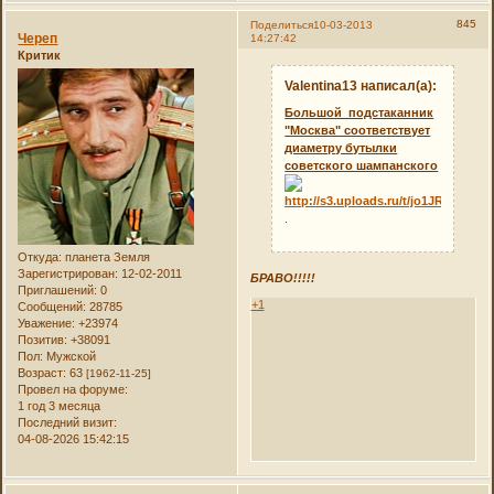
845
Поделиться
10-03-2013
Череп
14:27:42
Критик
Valentina13 написал(а):
Большой подстаканник
"Москва" соответствует
диаметру бутылки
советского шампанского
.
Откуда:
планета Земля
Зарегистрирован
: 12-02-2011
БРАВО!!!!!
Приглашений:
0
+1
Сообщений:
28785
Уважение:
+23974
Позитив:
+38091
Пол:
Мужской
Возраст:
63
[1962-11-25]
Провел на форуме:
1 год 3 месяца
Последний визит:
04-08-2026 15:42:15