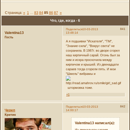
Страница:
«
1
…
83
84
85
86
87
»
Что, где, когда - 6
841
Поделиться
10-03-2013
Valentina13
13:48:14
Гость
А я подшивки "Искателя", "ТМ",
"Знание-сила", "Вокруг света" не
сохранила. В 1987г. во дворе сгорел
наш кирпичный сарай. Огонь был за
ним и искра проскочила между
кирпичом и крышей. Из двенадцати
сараев тогда сгорели пять. И мои
"Шмель" вибрамы и
штормовка тоже.
+1
842
Поделиться
10-03-2013
Череп
14:00:17
Критик
Valentina13 написал(а):
Из двенадцати сараев