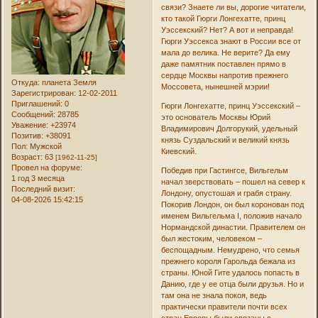
связи? Знаете ли вы, дорогие читатели,
кто такой Гюрги Лонгехатте, принц
Уэссекский? Нет? А вот и неправда!
Гюрги Уэссекса знают в России все от
мала до велика. Не верите? Да ему
даже памятник поставлен прямо в
сердце Москвы напротив прежнего
Откуда:
планета Земля
Моссовета, нынешней мэрии!
Зарегистрирован
: 12-02-2011
Приглашений:
0
Гюрги Лонгехатте, принц Уэссекский –
Сообщений:
28785
это основатель Москвы Юрий
Уважение:
+23974
Владимирович Долгорукий, удельный
Позитив:
+38091
князь Суздальский и великий князь
Пол:
Мужской
Киевский.
Возраст:
63
[1962-11-25]
Провел на форуме:
Победив при Гастингсе, Вильгельм
1 год 3 месяца
начал зверствовать – пошел на север к
Последний визит:
Лондону, опустошая и грабя страну.
04-08-2026 15:42:15
Покорив Лондон, он был коронован под
именем Вильгельма I, положив начало
Нормандской династии. Правителем он
был жестоким, человеком –
беспощадным. Немудрено, что семья
прежнего короля Гарольда бежала из
страны. Юной Гите удалось попасть в
Данию, где у ее отца были друзья. Но и
там она не знала покоя, ведь
практически правители почти всех