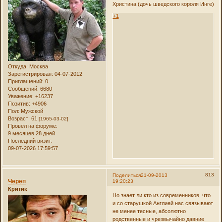
Христина (дочь шведского короля Инге)
+1
Откуда:
Москва
Зарегистрирован
: 04-07-2012
Приглашений:
0
Сообщений:
6680
Уважение:
+16237
Позитив:
+4906
Пол:
Мужской
Возраст:
61
[1965-03-02]
Провел на форуме:
9 месяцев 28 дней
Последний визит:
09-07-2026 17:59:57
813
Поделиться
21-09-2013
Череп
19:20:23
Критик
Но знает ли кто из современников, что
и со старушкой Англией нас связывают
не менее тесные, абсолютно
родственные и чрезвычайно давние