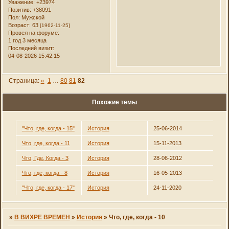
Уважение:
+23974
Позитив:
+38091
Пол:
Мужской
Возраст:
63
[1962-11-25]
Провел на форуме:
1 год 3 месяца
Последний визит:
04-08-2026 15:42:15
Страница:
«
1
…
80
81
82
Похожие темы
"Что, где, когда - 15"
История
25-06-2014
Что, где, когда - 11
История
15-11-2013
Что, Где, Когда - 3
История
28-06-2012
Что, где, когда - 8
История
16-05-2013
"Что, где, когда - 17"
История
24-11-2020
»
В ВИХРЕ ВРЕМЕН
»
История
»
Что, где, когда - 10