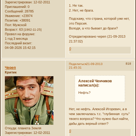
Зарегистрирован
: 12-02-2011
1. Не так.
Приглашений:
0
2. Нет, не брага.
Сообщений:
28785
Уважение:
+23974
Подскажу, что страна, которой уже нет,
Позитив:
+38091
это Персия.
Пол:
Мужской
Володя, а что бывает до браги?
Возраст:
63
[1962-11-25]
Провел на форуме:
Отредактировано череп (21-09-2013
1 год 3 месяца
21:37:02)
Последний визит:
04-08-2026 15:42:15
0
818
Поделиться
21-09-2013
Череп
21:45:31
Критик
Алексей Ченчиков
написал(а):
Нефть?
Нет, не нефть. Алексей Игоревич, а в
чем заключалась т.с. "глубинная суть"
твоего вопроса? Что нужно был найти,
дабы дать верный ответ?
Откуда:
планета Земля
0
Зарегистрирован
: 12-02-2011