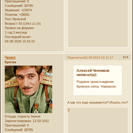
Приглашений:
0
Сообщений:
28785
Уважение:
+23974
Позитив:
+38091
Пол:
Мужской
Возраст:
63
[1962-11-25]
Провел на форуме:
1 год 3 месяца
Последний визит:
04-08-2026 15:42:15
Череп
819
Поделиться
21-09-2013 22:11:17
Критик
Алексей Ченчиков
написал(а):
Родовое происхождение.
Кровную связь. Наверное.
А как это еще называется? Искать,что?
0
Откуда:
планета Земля
Зарегистрирован
: 12-02-2011
Приглашений:
0
Сообщений:
28785