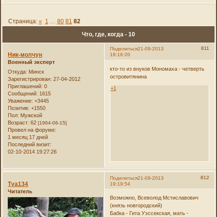
Страница:
«
1
…
80
81
82
Что, где, когда - 10
811
Поделиться
21-09-2013
Ник-молчун
19:16:20
Военный эксперт
кто-то из внуков Мономаха - четверть
Откуда:
Минск
островитянина
Зарегистрирован
: 27-04-2012
Приглашений:
0
+1
Сообщений:
1615
Уважение:
+3445
Позитив:
+1550
Пол:
Мужской
Возраст:
62
[1964-06-15]
Провел на форуме:
1 месяц 17 дней
Последний визит:
02-10-2014 19:27:26
812
Поделиться
21-09-2013
Tva134
19:19:54
Читатель
Возможно, Всеволод Мстиславович
(князь новгородский)
Бабка - Гита Уэссекская, мать -