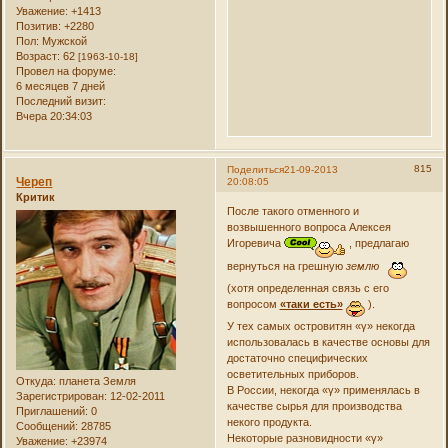
Уважение:
+1413
Позитив:
+2280
Пол:
Мужской
Возраст:
62
[1963-10-18]
Провел на форуме:
6 месяцев 7 дней
Последний визит:
Вчера 20:34:03
815
Поделиться
21-09-2013
Череп
20:08:05
Критик
После такого отменного и
возвышенного вопроса Алексея
Игоревича
, предлагаю
вернуться на грешную
землю
(хотя определенная связь с его
вопросом
«таки есть»
).
У тех самых островитян «γ» некогда
использовалась в качестве основы для
достаточно специфических
осветительных приборов.
Откуда:
планета Земля
В России, некогда «γ» применялась в
Зарегистрирован
: 12-02-2011
качестве сырья для производства
Приглашений:
0
некого продукта.
Сообщений:
28785
Некоторые разновидности «γ»
Уважение:
+23974