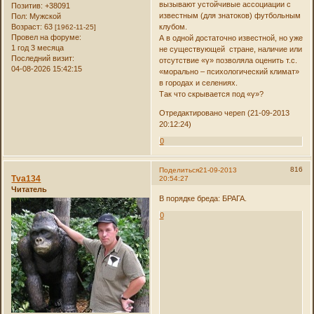
вызывают устойчивые ассоциации с
Позитив:
+38091
известным (для знатоков) футбольным
Пол:
Мужской
Возраст:
63
клубом.
[1962-11-25]
Провел на форуме:
А в одной достаточно известной, но уже
1 год 3 месяца
не существующей стране, наличие или
Последний визит:
отсутствие «γ» позволяла оценить т.с.
04-08-2026 15:42:15
«морально – психологический климат»
в городах и селениях.
Так что скрывается под «γ»?
Отредактировано череп (21-09-2013
20:12:24)
0
816
Поделиться
21-09-2013
Tva134
20:54:27
Читатель
В порядке бреда: БРАГА.
0