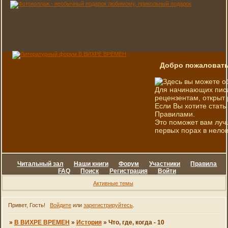
Добро пожаловать
Здесь вы можете о
Для начинающих писа
рецензентам, открыт 
Если Вы хотите стать
Правилами.
Это поможет вам луч
первых порах в нелов
Читальный зал
Наши книги
Форум
Участники
Правила
FAQ
Поиск
Регистрация
Войти
Активные темы
Привет, Гость!
Войдите
или
зарегистрируйтесь
.
»
В ВИХРЕ ВРЕМЕН
»
История
»
Что, где, когда - 10