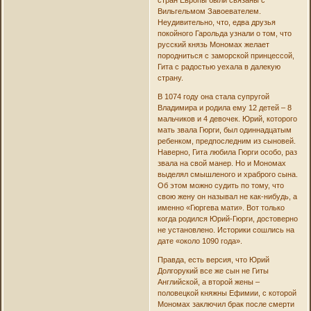
стран Европы были связаны с
Вильгельмом Завоевателем.
Неудивительно, что, едва друзья
покойного Гарольда узнали о том, что
русский князь Мономах желает
породниться с заморской принцессой,
Гита с радостью уехала в далекую
страну.
В 1074 году она стала супругой
Владимира и родила ему 12 детей – 8
мальчиков и 4 девочек. Юрий, которого
мать звала Гюрги, был одиннадцатым
ребенком, предпоследним из сыновей.
Наверно, Гита любила Гюрги особо, раз
звала на свой манер. Но и Мономах
выделял смышленого и храброго сына.
Об этом можно судить по тому, что
свою жену он называл не как-нибудь, а
именно «Гюргева мати». Вот только
когда родился Юрий-Гюрги, достоверно
не установлено. Историки сошлись на
дате «около 1090 года».
Правда, есть версия, что Юрий
Долгорукий все же сын не Гиты
Английской, а второй жены –
половецкой княжны Ефимии, с которой
Мономах заключил брак после смерти