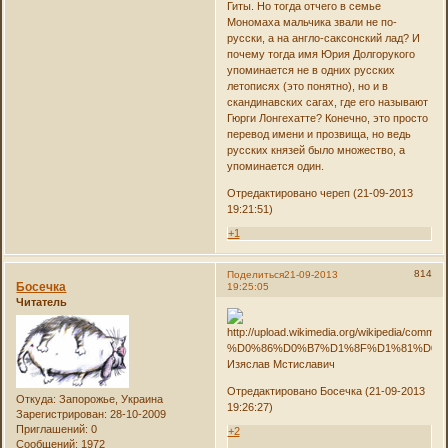
Гиты. Но тогда отчего в семье
Мономаха мальчика звали не по-
русски, а на англо-саксонский лад? И
почему тогда имя Юрия Долгорукого
упоминается не в одних русских
летописях (это понятно), но и в
скандинавских сагах, где его называют
Гюрги Лонгехатте? Конечно, это просто
перевод имени и прозвища, но ведь
русских князей было множество, а
упоминается один.
Отредактировано череп (21-09-2013
19:21:51)
+1
814
Поделиться
21-09-2013
Босечка
19:25:05
Читатель
Изяслав Мстиславич
Отредактировано Босечка (21-09-2013
Откуда:
Запорожье, Украина
19:26:27)
Зарегистрирован
: 28-10-2009
Приглашений:
0
+2
Сообщений:
1972