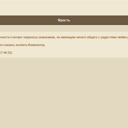
Ярость
ичности считают переносы онанизмом, не имеющим ничего общего с радостями любви
ел сказать коллега Инквизитор.
17:46:31)