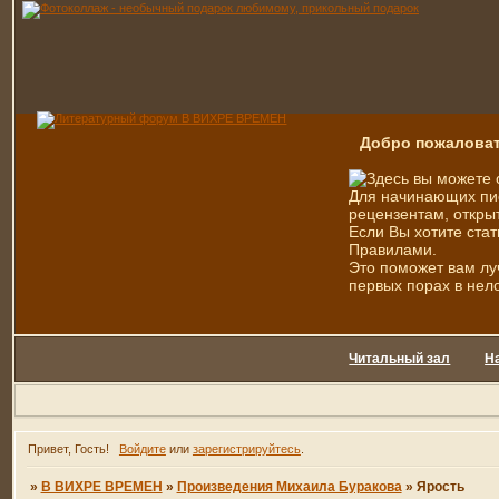
Добро пожаловат
Здесь вы можете 
Для начинающих пис
рецензентам, открыт
Если Вы хотите стат
Правилами.
Это поможет вам лу
первых порах в нел
Читальный зал
Н
Привет, Гость!
Войдите
или
зарегистрируйтесь
.
»
В ВИХРЕ ВРЕМЕН
»
Произведения Михаила Буракова
»
Ярость