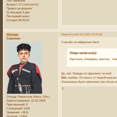
Пол:
Мужской
Возраст:
57
[1969-08-06]
Провел на форуме:
11 месяцев 3 дня
Последний визит:
Сегодня 08:05:03
Фрерин
Поделиться
22-01-2009 15:33:38
Советник
Спасибо за найденные баги!
Dingo написал(а):
Картошка, помидоры, фасоль - зла
Да, ляп. Правда тот фрагмент не мой.
Def
, ошибка. Осталось от первой версии
Изначально было написанно про пятую кон
0
Откуда:
Раменское (Моск. Обл.)
Зарегистрирован
: 11-02-2008
Приглашений:
0
Сообщений:
5169
Уважение:
+3611
Позитив:
+2004