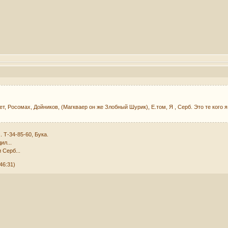
т, Росомах, Дойников, (Магкваер он же Злобный Шурик), Е.том, Я , Серб. Это те кого я 
 Т-34-85-60, Бука.
ил...
 Серб...
46:31)