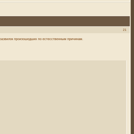
21
 развилок произошедших по естесственным причинам.