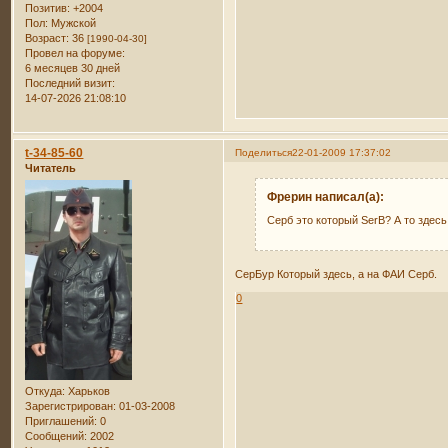
Позитив:
+2004
Пол:
Мужской
Возраст:
36
[1990-04-30]
Провел на форуме:
6 месяцев 30 дней
Последний визит:
14-07-2026 21:08:10
t-34-85-60
Поделиться
22-01-2009 17:37:02
Читатель
Фрерин написал(а):
Серб это который SerB? А то здесь 
СерБур Который здесь, а на ФАИ Серб.
0
Откуда:
Харьков
Зарегистрирован
: 01-03-2008
Приглашений:
0
Сообщений:
2002