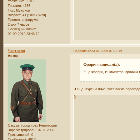
Уважение:
+1012
Позитив:
+166
Пол:
Мужской
Возраст:
41
[1984-09-29]
Провел на форуме:
2 дня 7 часов
Последний визит:
02-09-2012 23:43:12
Чистяков
Поделиться
23-01-2009 07:22:15
Автор
Фрерин написал(а):
Еще Фрерин, Инквизитор, Кролика ви
Я ещё, Кэрт на ФАИ, хотя после переезд
0
Откуда:
город трех Революций
Зарегистрирован
: 16-11-2008
Приглашений:
0
Сообщений:
4917