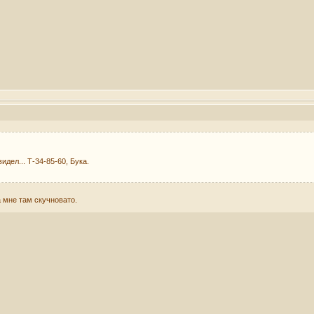
дел... Т-34-85-60, Бука.
а мне там скучновато.