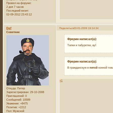
Провел на форуме:
2 дня 7 часов
Последний визит:
02-09-2012 23:43:12
Def
Поделиться
20-01-2009 19:14:34
Советник
Фрерин написал(а):
Тапки и табуретки, ау!
Фрерин написал(а):
В гражданскую в
пятой
конной тов
+1
Откуда:
Питер
Зарегистрирован
: 29-10-2008
Приглашений:
0
Сообщений:
10589
Уважение:
+8475
Позитив:
+2212
Пол:
Мужской