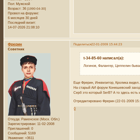
Пол:
Мужской
Возраст:
36
[1990-04-30]
Провел на форуме:
6 месяцев 30 дней
Последний визит:
14-07-2026 21:08:10
Фрерин
Поделиться
22-01-2009 15:44:23
Советник
t-34-85-60 написал(а):
Логинов, Фалангер, Цеппелин бывае
Еще Фрерин, Инквизитор, Кролика видел...
На старый АИ форум Конюшевский заход
Серб это который SerB? А то здесь есть и
Отредактировано Фрерин (22-01-2009 15:
0
Откуда:
Раменское (Моск. Обл.)
Зарегистрирован
: 11-02-2008
Приглашений:
0
Сообщений:
5169
Уважение:
+3611