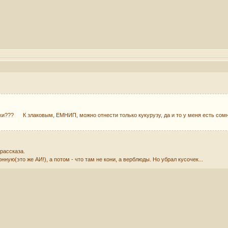
ки??? К злаковым, ЕМНИП, можно отнести только кукурузу, да и то у меня есть сомне
 рассказа.
ную(это же АИ!), а потом - что там не кони, а верблюды. Но убрал кусочек...