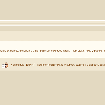
ство злаков без которых мы не представляем себе жизнь – картошка, томат, фасоль, к
?
К злаковым, ЕМНИП, можно отнести только кукурузу, да и то у меня есть сомн