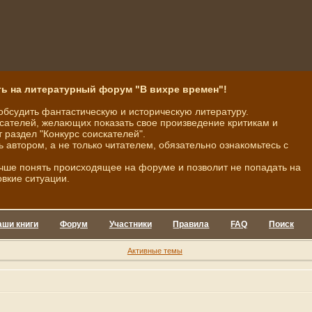
ь на литературный форум "В вихре времен"!
обсудить фантастическую и историческую литературу.
ателей, желающих показать свое произведение критикам и
 раздел "Конкурс соискателей".
ь автором, а не только читателем, обязательно ознакомьтесь с
чше понять происходящее на форуме и позволит не попадать на
овкие ситуации.
аши книги
Форум
Участники
Правила
FAQ
Поиск
Активные темы