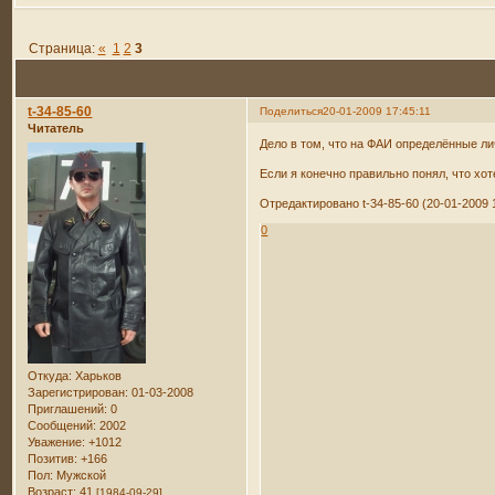
Страница:
«
1
2
3
t-34-85-60
Поделиться
20-01-2009 17:45:11
Читатель
Дело в том, что на ФАИ определённые л
Если я конечно правильно понял, что хот
Отредактировано t-34-85-60 (20-01-2009 
0
Откуда:
Харьков
Зарегистрирован
: 01-03-2008
Приглашений:
0
Сообщений:
2002
Уважение:
+1012
Позитив:
+166
Пол:
Мужской
Возраст:
41
[1984-09-29]