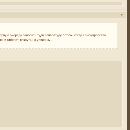
2
ервую очередь заносить туда аппаратуру. Чтобы, когда самоуправство
х и отберёт, вякнуть не успеешь…