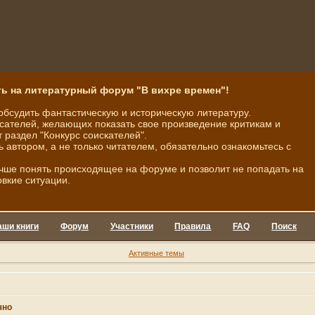
ь на литературный форум "В вихре времен"!
обсудить фантастическую и историческую литературу.
ателей, желающих показать свое произведение критикам и
 раздел "Конкурс соискателей".
ь автором, а не только читателем, обязательно ознакомьтесь с
чше понять происходящее на форуме и позволит не попадать на
овкие ситуации.
аши книги
Форум
Участники
Правила
FAQ
Поиск
Активные темы
чно