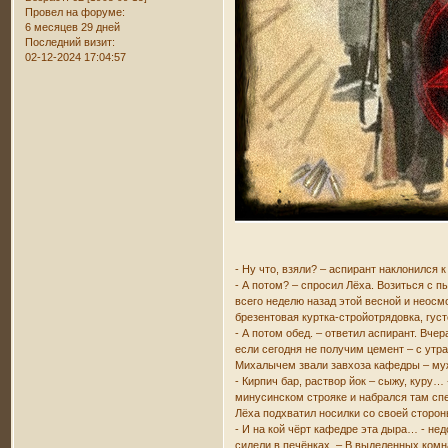
Провел на форуме:
6 месяцев 29 дней
Последний визит:
02-12-2024 17:04:57
- Ну что, взяли? – аспирант наклонился к
- А потом? – спросил Лёха. Возиться с 
всего неделю назад этой весной и неосм
брезентовая куртка-стройотрядовка, гус
- А потом обед. – ответил аспирант. Вче
если сегодня не получим цемент – с утр
Михалычем звали завхоза кафедры – мужч
- Кирпич бар, раствор йок – сыжу, куру
минусинском строяке и набрался там сп
Лёха подхватил носилки со своей сторон
- И на кой чёрт кафедре эта дыра… - не
сидели в печёнках. – В выделенных комн