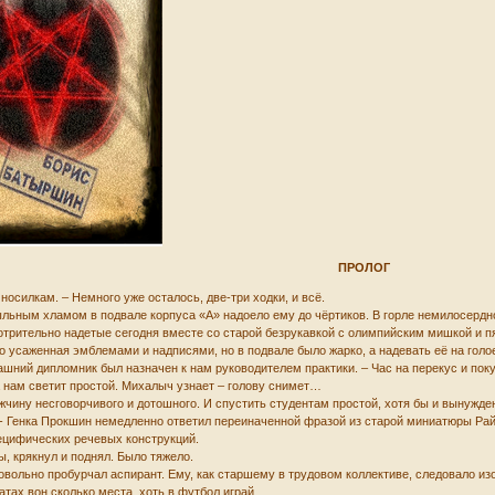
ПРОЛОГ
 носилкам. – Немного уже осталось, две-три ходки, и всё.
пыльным хламом в подвале корпуса «А» надоело ему до чёртиков. В горле немилосерд
отрительно надетые сегодня вместе со старой безрукавкой с олимпийским мишкой и п
то усаженная эмблемами и надписями, но в подвале было жарко, а надевать её на гол
рашний дипломник был назначен к нам руководителем практики. – Час на перекус и пок
а нам светит простой. Михалыч узнает – голову снимет…
ину несговорчивого и дотошного. И спустить студентам простой, хотя бы и вынужден
… - Генка Прокшин немедленно ответил переиначенной фразой из старой миниатюры Райк
ецифических речевых конструкций.
ы, крякнул и поднял. Было тяжело.
довольно пробурчал аспирант. Ему, как старшему в трудовом коллективе, следовало изо
атах вон сколько места, хоть в футбол играй…