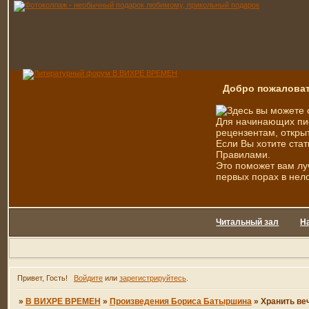
Добро пожаловат
Здесь вы можете 
Для начинающих пис
рецензентам, открыт
Если Вы хотите стат
Правилами.
Это поможет вам лу
первых порах в нел
Читальный зал
Н
Привет, Гость!
Войдите
или
зарегистрируйтесь
.
»
В ВИХРЕ ВРЕМЕН
»
Произведения Бориса Батыршина
»
Хранить ве