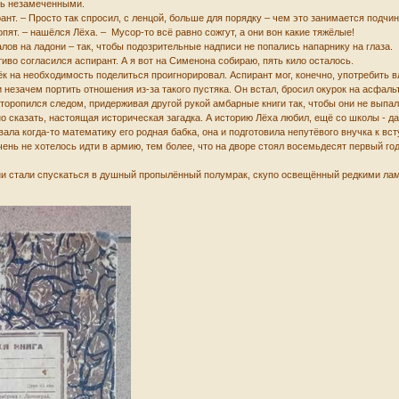
сь незамеченными.
рант. – Просто так спросил, с ленцой, больше для порядку – чем это занимается подч
пят. – нашёлся Лёха. – Мусор-то всё равно сожгут, а они вон какие тяжёлые!
алов на ладони – так, чтобы подозрительные надписи не попались напарнику на глаза.
стиво согласился аспирант. А я вот на Сименона собираю, пять кило осталось.
к на необходимость поделиться проигнорировал. Аспирант мог, конечно, употребить вл
 незачем портить отношения из-за такого пустяка. Он встал, бросил окурок на асфаль
аторопился следом, придерживая другой рукой амбарные книги так, чтобы они не выпа
 сказать, настоящая историческая загадка. А историю Лёха любил, ещё со школы - да
вала когда-то математику его родная бабка, она и подготовила непутёвого внучка к в
чень не хотелось идти в армию, тем более, что на дворе стоял восемьдесят первый го
они стали спускаться в душный пропылённый полумрак, скупо освещённый редкими лам