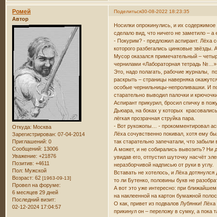
Ромей
Поделиться
30-08-2022 18:23:35
Автор
Носилки опрокинулись, и их содержимое 
сделало вид, что ничего не заметило – а
- Покурим? - предложил аспирант. Лёха 
которого разбегались цинковые звёзды. 
Мусор оказался примечательный – четыр
чернилами «Лабораторная тетрадь №…» 
Это, надо полагать, рабочие журналы, по
раскрыть – страницы наверняка окажутся
особые чернильницы-непроливашки. И поч
старательно выводил палочки и крючочк
Аспирант прикурил, бросил спичку в пож
Дьюара, на боках у которых красовались
лёгкая прозрачная струйка пара.
- Вот рукожопы… - прокомментировал ас
Откуда:
Москва
Лёха сочувственно покивал, хотя ему бы
Зарегистрирован
: 07-04-2014
Приглашений:
0
так старательно запечатали, что забыли
Сообщений:
13006
А может, и не собирались вывозить? Ни 
Уважение:
+21876
увидав его, отпустил шуточку насчёт эл
Позитив:
+4611
неразборчивой надписью от руки в углу.
Пол:
Мужской
Вставать не хотелось, и Лёха дотянулся 
Возраст:
62
[1963-09-13]
то ли Бутенко, половины букв не разобр
Провел на форуме:
А вот это уже интересно: при ближайшем
6 месяцев 29 дней
на наклеенной на картон бумажной поло
Последний визит:
О как, привет из подвалов Лубянки! Лёх
02-12-2024 17:04:57
прикинул он – переложу в сумку, а пока та