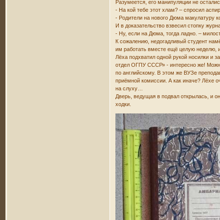
Разумеется, его манипуляции не остали
- На кой тебе этот хлам? – спросил аспи
- Родители на нового Дюма макулатуру ко
И в доказательство взвесил стопку журн
- Ну, если на Дюма, тогда ладно. – мило
К сожалению, недогадливый студент намё
им работать вместе ещё целую неделю, и
Лёха подхватил одной рукой носилки и з
отдел ОГПУ СССР» - интересно же! Можно
по английскому. В этом же ВУЗе препода
приёмной комиссии. А как иначе? Лёхе о
на слуху…
Дверь, ведущая в подвал открылась, и 
ходки.