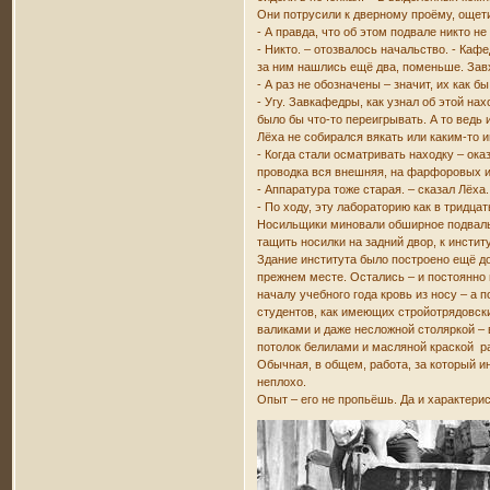
Они потрусили к дверному проёму, още
- А правда, что об этом подвале никто не
- Никто. – отозвалось начальство. - Ка
за ним нашлись ещё два, поменьше. Завх
- А раз не обозначены – значит, их как б
- Угу. Завкафедры, как узнал об этой н
было бы что-то переигрывать. А то ведь
Лёха не собирался вякать или каким-то
- Когда стали осматривать находку – ока
проводка вся внешняя, на фарфоровых изо
- Аппаратура тоже старая. – сказал Лёх
- По ходу, эту лабораторию как в тридца
Носильщики миновали обширное подвальн
тащить носилки на задний двор, к инсти
Здание института было построено ещё до
прежнем месте. Остались – и постоянно 
началу учебного года кровь из носу – а 
студентов, как имеющих стройотрядовск
валиками и даже несложной столяркой – 
потолок белилами и масляной краской р
Обычная, в общем, работа, за который и
неплохо.
Опыт – его не пропьёшь. Да и характери