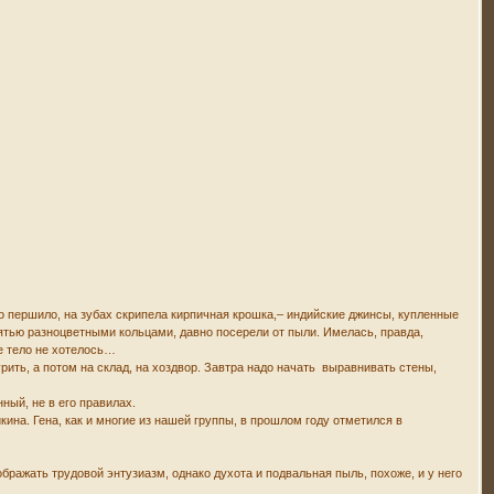
но першило, на зубах скрипела кирпичная крошка,– индийские джинсы, купленные
ятью разноцветными кольцами, давно посерели от пыли. Имелась, правда,
ое тело не хотелось…
урить, а потом на склад, на хоздвор. Завтра надо начать выравнивать стены,
ный, не в его правилах.
ина. Гена, как и многие из нашей группы, в прошлом году отметился в
бражать трудовой энтузиазм, однако духота и подвальная пыль, похоже, и у него