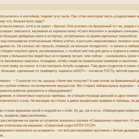
посыпалось в контейнер, подняв тучу пыли. При этом некоторая часть угодила мимо ж
 ему что, больше всех надо?
согласно кивнул, хотя и не курил – бросил. Они уселись на брошенный тут же, рядом 
Аспирант завозился, выуживая из кармана пачку «Союз-Аполлон» и зачиркал спичками
е большие амбарные книги в истёртых, истрёпанных по краям картонных переплётах.
под типографски отпечатанным «Книга учёта», и россыпь неразличимых лиловых шта
думал он. Уж сколько лет прошло, пожалуй, не меньше пятидесяти – а записи в лабора
 бледно-голубого цвета, разлинованные, с особым местом для даты и подписи в нижне
ерк у большинства людей был не в пример лучше, чем сейчас – сказывались уроки чи
и в линованных наискось тетрадках, особо следя на правильным нажимом и наклоном
ухлую траву на газоне и стал смотреть вглубь хоздвора. Там двое студентов в синих 
 большие, сделанные по трафарету, надписи «АЗОТ» - согласно ГОСТу, жёлтой краской
пирант. – Стукнули что ли, крышку сбили при погрузке? А нам потом за бракованный
ло глубоко плевать на испорченное имущество. Вот старые лабораторные журналы – э
 вывезти рабочие документы и оборудование?
древние, в эбонитовых корпусах приборы, ни стоящее посреди дальней из двух комна
ектрического стула. Ни висящие на стенах и давно выцветшие графики и таблицы, ни 
до стопки журналов ногой и подгрёб их к себе. Ну да, так и есть: «Лаборатория нейроэ
ать, выцвели, едва различимы…
 рассмотрении на одном из штампов оказалось грозное «Совершенно секретно». И ниже
ске отпечатано на машинке: «Секретный отдел ОГПУ СССР»
а воровато покосился на аспиранта – тот всё рассматривал грузчиков с битым дьюаром
к...