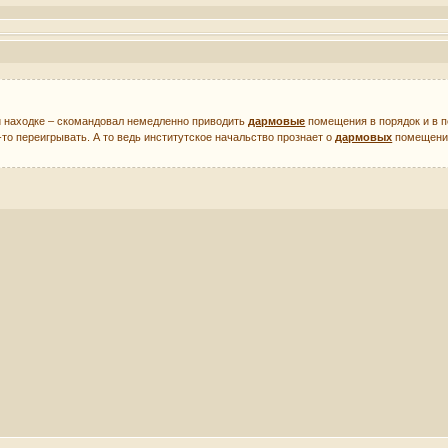
ой находке – скомандовал немедленно приводить
дармовые
помещения в порядок и в п
-то переигрывать. А то ведь институтское начальство прознает о
дармовых
помещения