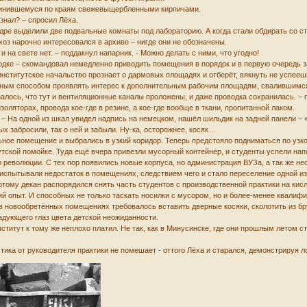
тинившемуся по краям свежевыщербленными кирпичами.
 знал? – спросил Лёха.
федре выделили две подвальные комнаты под лабораторию. А когда стали обдирать со 
оз нарочно интересовался в архиве – нигде они не обозначены.
ы и на свете нет. – поддакнул напарник. - Можно делать с ними, что угодно!
аходке – скомандовал немедленно приводить помещения в порядок и в первую очередь 
 институтское начальство прознает о дармовых площадях и отберёт, вякнуть не успее
 иным способом проявлять интерес к дополнительным рабочим площадям, свалившимся
залось, что тут и вентиляционные каналы проложены, и даже проводка сохранилась. – 
ляторах, провода кое-где в резине, а кое-где вообще в ткани, пропитанной лаком.
а. – На одной из шкал увидел надпись на немецком, нашёл шильдик на задней панели –
тых забросили, так о ней и забыли. Ну-ка, осторожнее, косяк…
ое помещение и выбрались в узкий коридор. Теперь предстояло подниматься по узкой
тутской помойке. Туда ещё вчера привезли мусорный контейнер, и студенты успели нап
 революции. С тех пор появились новые корпуса, но администрация ВУЗа, а так же не
испытывали недостаток в помещениях, следствием чего и стало переселение одной из 
потому декан распорядился снять часть студентов с производственной практики на кис
ий опыт. И способных не только таскать носилки с мусором, но и более-менее квали
в новообретённых помещениях требовалось вставить дверные косяки, сколотить из бр
адующего глаз цвета детской неожиданности.
нститут к тому же неплохо платил. Не так, как в Минусинске, где они прошлым летом 
стика от руководителя практики не помешает - оттого Лёха и старался, демонстрируя 