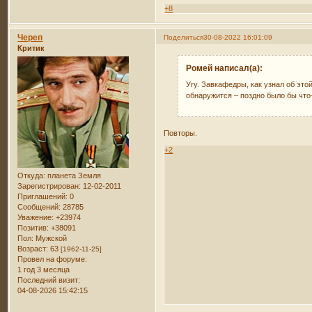
+8
Череп
Поделиться
30-08-2022 16:01:09
Критик
Ромей написал(а):
Угу. Завкафедры, как узнал об эт
обнаружится – поздно было бы что
Повторы.
+2
Откуда:
планета Земля
Зарегистрирован
: 12-02-2011
Приглашений:
0
Сообщений:
28785
Уважение:
+23974
Позитив:
+38091
Пол:
Мужской
Возраст:
63
[1962-11-25]
Провел на форуме:
1 год 3 месяца
Последний визит:
04-08-2026 15:42:15