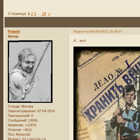
Страница:
1
2
3
…
28
»
Ромей
Поделиться
30-08-2022 15:26:07
Автор
И... вот!
Откуда:
Москва
Зарегистрирован
: 07-04-2014
Приглашений:
0
Сообщений:
13006
Уважение:
+21876
Позитив:
+4611
Пол:
Мужской
Возраст:
62
[1963-09-13]