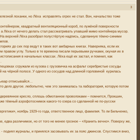
3
елезной лоханки, но Лёха исправлять огрех не стал. Вон, начальство тоже
с контейнером, квадратный вентиляционный короб, по лужёной поверхности
, а Лёха от нечего делать стал рассматривать упавший мимо контейнера мусор.
 На верхней Лёха разобрал полустёртую надпись, сделанную тёмно-синими
мпов.
ториях до сих пор ведут в таких вот амбарных книгах. Наверняка, если их
м правом углу. Только в те времена писали перьевыми ручками, окуная их в
стописания в начальных классах. Лёха ещё их застал, и помнил, как
…
спецовках сгружали из кузова с грузовичка на асфальт серебристые сосуды
 на чёрной полосе. У одного из сосудов над длинной горловиной курилась
 дьюар отписывайся…
то дело другое. любопытно, чем это занималась та лаборатория, которую потом
т деревянное кресло, сплошь обмотанное проволоками – помнится, Прокшин,
даже тёмный аэрофотоснимок какого-то озера со сделанной не по-русски
нергетики», ноябрь 1929-го года, ответственное лицо, фамилия. То ли Бильченко,
, едва различимое, но от того не менее грозное – «Хранить вечно». Поверху же,
, - поднял журналы, и принялся засовывать их за пояс джинсов. Спустимся вниз,