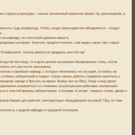
стен старую штукатурку – нашли заложенный кирпичом проём. Ну, расковыряли, а
заносить туда аппаратуру. Чтобы, когда самоуправство обнаружится – поздно
шь…
 на кафедру, но счёл необходимым кивнуть.
продолжал аспирант. Конечно, придётся менять, сам видел, какое там старьё:
 «Телефункен», тысяча девятьсот двадцать шестой год!
 крутой лестнице, то и дело цепляя носилками обшарпанные стены, потом
олнить его уже почти наполовину.
сколько старейших кафедр, с которых начиналась его история, остались на
учебных лабораторий в подвал. Сроки горели, работы следовало закончить к
лородном заводе и бросить на аврал. Выбор пал на Лёху, Генку и ещё двоих
фицированно управляться со стяжками, штукатурными работами, малярными
уса и толстой фанеры лабораторные стеллажи. А потом - покрыть стены, двери и
строили бараки для рабочих, монтирующих оборудование на новой ТЭЦ, но тоже
лояльность к родной кафедре и трудовой энтузиазм.