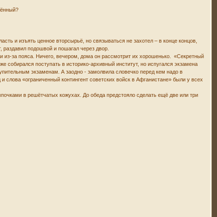
инённый?
асть и изъять ценное вторсырьё, но связываться не захотел – в конце концов,
т, раздавил подошвой и пошагал через двор.
ли из-за пояса. Ничего, вечером, дома он рассмотрит их хорошенько. «Секретный
же собирался поступать в историко-архивный институт, но испугался экзамена
ступительным экзаменам. А заодно - замолвила словечко перед кем надо в
д и слова «ограниченный контингент советских войск в Афганистане» были у всех
почками в решётчатых кожухах. До обеда предстояло сделать ещё две или три