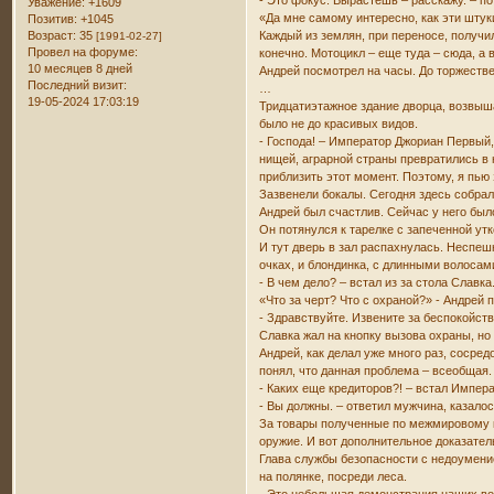
- Это фокус. Вырастешь – расскажу. – по
Уважение:
+1609
«Да мне самому интересно, как эти штук
Позитив:
+1045
Возраст:
35
Каждый из землян, при переносе, получи
[1991-02-27]
Провел на форуме:
конечно. Мотоцикл – еще туда – сюда, а 
10 месяцев 8 дней
Андрей посмотрел на часы. До торжеств
Последний визит:
…
19-05-2024 17:03:19
Тридцатиэтажное здание дворца, возвыша
было не до красивых видов.
- Господа! – Император Джориан Первый,
нищей, аграрной страны превратились в 
приблизить этот момент. Поэтому, я пью 
Зазвенели бокалы. Сегодня здесь собрал
Андрей был счастлив. Сейчас у него было
Он потянулся к тарелке с запеченной утк
И тут дверь в зал распахнулась. Несп
очках, и блондинка, с длинными волосам
- В чем дело? – встал из за стола Славка
«Что за черт? Что с охраной?» - Андрей 
- Здравствуйте. Извените за беспокойст
Славка жал на кнопку вызова охраны, но 
Андрей, как делал уже много раз, сосре
понял, что данная проблема – всеобщая.
- Каких еще кредиторов?! – встал Импер
- Вы должны. – ответил мужчина, казал
За товары полученные по межмировому к
оружие. И вот дополнительное доказате
Глава службы безопасности с недоумение
на полянке, посреди леса.