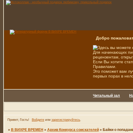
Добро пожаловат
Здесь вы можете 
Для начинающих пис
рецензентам, открыт
Если Вы хотите стат
Правилами.
Это поможет вам лу
первых порах в нел
Читальный зал
Н
Привет, Гость!
Войдите
или
зарегистрируйтесь
.
»
В ВИХРЕ ВРЕМЕН
»
Архив Конкурса соискателей
»
Байки о попадан