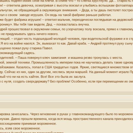
вшись поднял обоих себе на плечи. В спине что – то слегка хрустнуло. Да… старость н
ек! – ответила девочка, осматривая с высоты вокзал и улыбаясь вспышкам фотоаппар
альчуган, не обращающий а окружающих внимания. – Деда, а ты дашь пистолет постре
чтал о своем заводе игрушек. Он ведь на такой фабрике раньше работал.
оже будет фабрика игрушек! – ответил мальчик, переодически поглядывая на дедовский
ронику». Мы тебя там видели, Дед. – похвасталась внучка.
ндрей прошествовал в окружении семьи, по узорчатому полу вокзала, прямо к главному
 не придумывать здесь ничего нового.
ующий. – отдал честь подошедший молодой человек, при водительской фуражке и в ст
Я его на войне наелся. Эх, вымахал то как. Давай краба. – Андрей протянул руку сын
мущенно пожал руку старика Павел.
внокомандующий садясь.
обедителей. – Паша повернул ключ зажигания и машина резво тронулась с места.
арой, земной техники. Промышленность империи пока не научилась делать такие одно
пейзажами. Казалось, попал в США тридцатых годов. Яркие, светящиеся множеством о
ду. Сейчас из них, один за другим, неслись звуки маршей. На данный момент играл
ый что ни на есть хайтек. Все! Все это была их заслуга.
 с нуля, создать сверхдержаву? Без проблем! Особенно, если при перемещении их омол
уировка зачесалась. Через мгновение в руках у главнокомандующего было по морожен
 внукам. Давно прошли времена, когда вся мощь пространственного канала приходило
, с восхищением принимая мороженное.
сь, взяв свое мороженное.