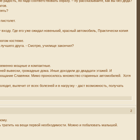
е радость, но надо соответствовать образу. – ну рассказывайте, как вы без деда?
атов.
лять?
 пистолет.
 входу. Где его уже ожидал новенький, красный автомобиль, Практически копия
рогом костюме.
у лучшего друга. - Смотрю, училище закончил?
временно мощные и компактные.
гней вывески, громадные дома. Иные доходили до двадцати этажей. И
о Прощание Славянки. Мимо проносилось множество старинных автомобилей. Хотя
одит, вылечит от всех болезней и в нагрузку - даст возможность, получать
2
ному.
сь тратить на вещи первой необходимости. Можно и побаловать малышей.