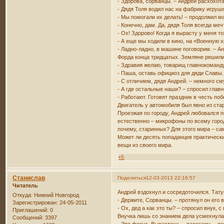
- Здорова, сорванцы. – Андрей расхохота
- Дядя Толя водил нас на фабрику игруш
- Мы помогали их делать! – продолжил м
- Конечно, дам. Да, дядя Толя всегда ме
- Ох! Здорово! Когда я вырасту у меня т
- А еще мы ходили в кино, на «Военную х
- Ладно-ладно, в машине поговорим. – А
Форда конца тридцатых. Земляне решили
- Здравия желаю, товарищ главнокоманд
- Паша, оставь официоз для дяди Славы. 
- С отличием, дядя Андрей. – немного с
- А где остальные наши? – спросил гла
- Работают. Готовят праздник в честь п
Двигатель у автомобиля был явно из ст
Проезжая по городу, Андрей любовался 
естественно – микрофоны по всему горо
почему, старинных? Для этого мира – сам
Может ли десять попаданцев практически
вещи из своего мира.
+5
Станислав
Поделиться
12-03-2013 22:16:57
Читатель
Андрей вздохнул и сосредоточился. Тат
Откуда:
Нижний Новгород
- Держите, Сорванцы. – протянул он его
Зарегистрирован
: 24-05-2011
- Ох, дед а как это ты? – спросил внук
Приглашений:
0
Внучка лишь со знанием дела усмехнула
Сообщений:
3397