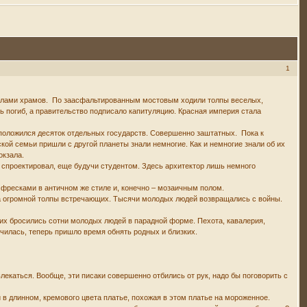
1
уполами храмов. По заасфальтированным мостовым ходили толпы веселых,
 погиб, а правительство подписало капитуляцию. Красная империя стала
асположился десяток отдельных государств. Совершенно заштатных. Пока к
кой семьи пришли с другой планеты знали немногие. Как и немногие знали об их
окзала.
о спроектировал, еще будучи студентом. Здесь архитектор лишь немного
фресками в античном же стиле и, конечно – мозаичным полом.
з за огромной толпы встречающих. Тысячи молодых людей возвращались с войны.
щих бросились сотни молодых людей в парадной форме. Пехота, кавалерия,
чилась, теперь пришло время обнять родных и близких.
екаться. Вообще, эти писаки совершенно отбились от рук, надо бы поговорить с
 в длинном, кремового цвета платье, похожая в этом платье на мороженное.