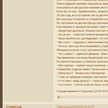
Новосозданная империя трещала по швам
пользоваться ресурсным каналом никто 
Если бы это все. Зашевелились, казалось
За три года, все постарели, как за деся
Все ресурсы свозились в специально соз
Их наполнили за два месяца до окончани
Они явились в тронный зал ровно через т
- Кредиторы довольны. Больше они вас 
- Ну уж нет. – Замотал головой императо
- Ваше величество, докладывают, что с
- Вот и все. – вздохнул с облегчением А
- Не все, нам еще восстанавливать утеря
Женщина исчезла. А вот мужчина остался
- Что с вами? – удивился Джориан.- Вам 
Тем временем, посланец Кредиторов ни с
На присутствующих уставились красные, 
- Мне хорошо – хрипло сказал мужчина, о
отправляют в другие миры? Лучше вам н
- Обошлось? – Возмутился Император. –
- У вас не забирали половину населения 
- и что нам с вами делать? – спросил Ан
- что хотите. – честно ответил Арчи, от
Отредактировано Станислав (12-03-2013 
+4
Станислав
Поделиться
12-03-2013 22:26:56