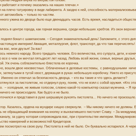
трепал Андрей внука по вихрастой голове.
и работают и почему оказались на наших плечах.»
л на плечо татуировку в виде лабиринта. А заодно к ней, способность материализовыв
вот автомобиль – только по частям.
енного ужина во дворце было еще двенадцать часов. Есть время, насладиться общест
лось в центре города, как горная вершина, среди небольших хребтов. Из окон верхнег
 поднял бокал с шампанским. – Сегодня знаменательный день! Запомните, с этого дня
настоящую империю! Авиация, металлургия, флот, транспорт, да что там перечислять
за вас, мои друзья! За вас!
ось немного народу. Всего тридцать человек. Его величества, его супруга, дети, и ко
 все о чем он мечтал пятьдесят лет назад. Любовь всей жизни, семья, верные друзья,
ой. Уж очень соблазнительно блестела ее корочка.
ешно, вошли двое неизвестных. Облаченные в деловые костюмы, с равнодушными нич
и, затянутыми в тугой хвост, держащая в руках небольшую коробочку. Никто из присут
. Именно он отвечал за безопасность дворца. – кто вы такие и что здесь делаете?
потянулся за пистолетом, но отдернул руку, поняв, что не взял с собой оружия. «Кто э
во. – холодным, не живым голосом, словно какой-то компьютер сказал мужчина. – Я 
ничего не происходило. Как будто и не было.
доточился и представил в руке шершавую рукоять пистолета… Но ничего не произошло
атор. Казалось, ордена на мундире хищно сверкнули. – Мы никому ничего не должны. 
ось не обращающий внимания на кнопку и выхватившего пистолет Славу. – За междум
аналу, за удачу которая сопровождала вас, при строительстве империи. Междумиров
льство намерений и возможностей Кредиторов.
м посмотрел на свою руку. Пистолета в ней не было. Он буквально испарился. А чер