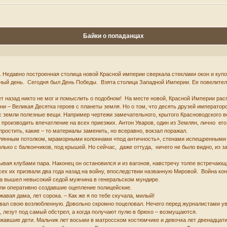
Байки о попаданцах
я. Недавно построенная столица новой Красной империи сверкала стеклами окон и к
ный день. Сегодня был День Победы. Взята столица Западной Империи. Ее повелитель
лет назад никто не мог и помыслить о подобном! На месте новой, Красной Империи р
и – Великая Десятка героев с планеты земля. Но о том, что десять друзей императорс
с земли полезные вещи. Например чертежи замечательного, крытого Красноводского в
я производить впечатление на всех приезжих. Антон Уваров, один из Землян, лично ег
простить, какие – то материалы заменить, но всеравно, вокзал поражал.
лянным потолком, мраморными колоннами «под античность», стенами испещренными 
олько с балкончиков, под крышей. Но сейчас, даже оттуда, ничего не было видно, и
ывая клубами пара. Наконец он остановился и из вагонов, навстречу толпе встречаю
х их призвали два года назад на войну, впоследствии названную Мировой. Война кон
она вышел невысокий седой мужчина в генеральском мундире.
ли оперативно создавшие оцепление полицейские.
жавая дама, лет сорока. – Как же я по тебе скучала, милый!
овал свою возлюбленную. Довольно скромно поцеловал. Нечего перед журналистами увл
, лезут под самый обстрел, а когда получают пулю в брюхо – возмущаются.
бежавшие дети. Мальчик лет восьми в матросском костюмчике и девочка лет двенадцати