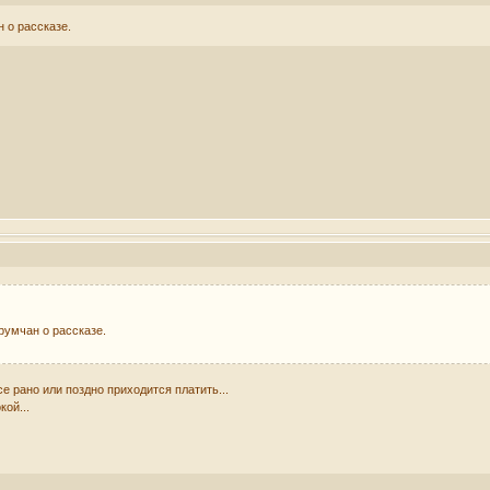
 о рассказе.
умчан о рассказе.
се рано или поздно приходится платить...
кой...