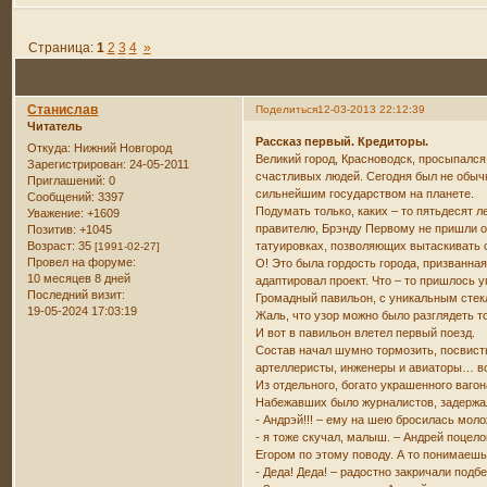
Страница:
1
2
3
4
»
Станислав
Поделиться
12-03-2013 22:12:39
Читатель
Рассказ первый. Кредиторы.
Откуда:
Нижний Новгород
Великий город, Красноводск, просыпалс
Зарегистрирован
: 24-05-2011
счастливых людей. Сегодня был не обыч
Приглашений:
0
сильнейшим государством на планете.
Сообщений:
3397
Подумать только, каких – то пятьдесят 
Уважение:
+1609
правителю, Брэнду Первому не пришли он
Позитив:
+1045
Возраст:
35
татуировках, позволяющих вытаскивать 
[1991-02-27]
Провел на форуме:
О! Это была гордость города, призванна
10 месяцев 8 дней
адаптировал проект. Что – то пришлось у
Последний визит:
Громадный павильон, с уникальным стек
19-05-2024 17:03:19
Жаль, что узор можно было разглядеть т
И вот в павильон влетел первый поезд.
Состав начал шумно тормозить, посвист
артеллеристы, инженеры и авиаторы… все
Из отдельного, богато украшенного ваг
Набежавших было журналистов, задержа
- Андрэй!!! – ему на шею бросилась моло
- я тоже скучал, малыш. – Андрей поцел
Егором по этому поводу. А то понимаешь
- Деда! Деда! – радостно закричали под