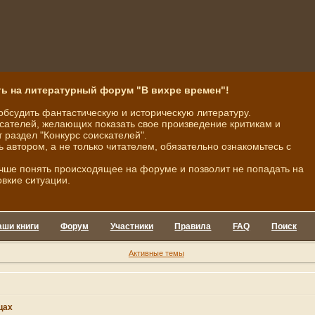
ь на литературный форум "В вихре времен"!
обсудить фантастическую и историческую литературу.
ателей, желающих показать свое произведение критикам и
 раздел "Конкурс соискателей".
ь автором, а не только читателем, обязательно ознакомьтесь с
чше понять происходящее на форуме и позволит не попадать на
овкие ситуации.
аши книги
Форум
Участники
Правила
FAQ
Поиск
Активные темы
цах