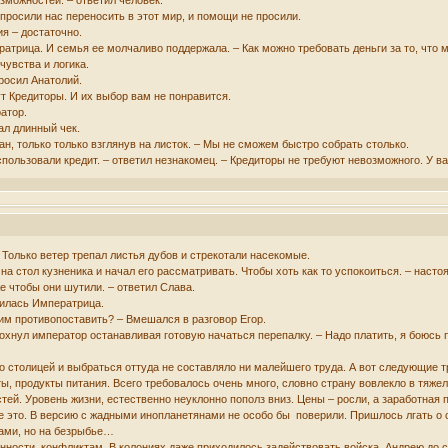
зможностей. – ответил человек.
е просили нас переносить в этот мир, и помощи не просили.
ия – достаточно.
ратрица. И семья ее молчаливо поддержала. – Как можно требовать деньги за то, что 
чувства и логика.
просил Анатолий.
т Кредиторы. И их выбор вам не понравится.
атор.
ал длинный чек.
ан, только только взглянув на листок. – Мы не сможем быстро собрать столько.
ользовали кредит. – ответил незнакомец. – Кредиторы не требуют невозможного. У вас
 Только ветер трепал листья дубов и стрекотали насекомые.
на стол кузненика и начал его рассматривать. Чтобы хоть как то успокоиться. – настоя
е чтобы они шутили. – ответил Слава.
тилась Императрица.
им противопоставить? – Вмешался в разговор Егор.
здохнул император останавливая готовую начаться перепалку. – Надо платить, я боюсь
 столицей и выбраться оттуда не составляло ни малейшего труда. А вот следующие т
ы, продукты питания. Всего требовалось очень много, словно страну вовлекло в тяж
ей. Уровень жизни, естественно неуклонно пополз вниз. Цены – росли, а заработная п
е это. В версию с жадными инопланетянами не особо бы поверили. Пришлось лгать о с
ами, но на безрыбье…
енности, конфликтам. В колониях даже приходилось задействовать войска. Андрею до