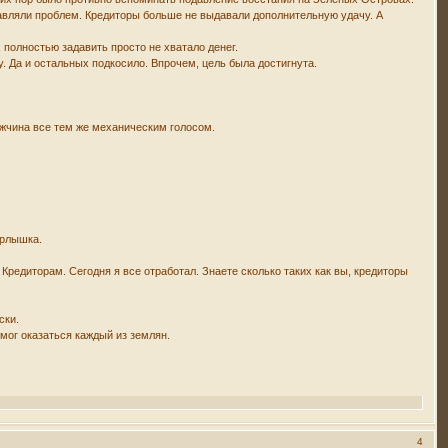
бавляли проблем. Кредиторы больше не выдавали дополнительную удачу. А
 полностью задавить просто не хватало денег.
цу. Да и остальных подкосило. Впрочем, цель была достигнута.
ужчина все тем же механическим голосом.
орлышка.
 Кредиторам. Сегодня я все отработал. Знаете сколько таких как вы, кредиторы
ски.
 мог оказаться каждый из землян.
4