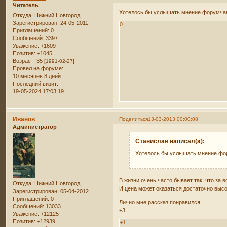
Читатель
Хотелось бы услышать мнение форумчан
Откуда:
Нижний Новгород
Зарегистрирован
: 24-05-2011
0
Приглашений:
0
Сообщений:
3397
Уважение:
+1609
Позитив:
+1045
Возраст:
35
[1991-02-27]
Провел на форуме:
10 месяцев 8 дней
Последний визит:
19-05-2024 17:03:19
Иванов
Поделиться
13-03-2013 00:00:08
Администратор
Станислав написал(а):
Хотелось бы услышать мнение фор
В жизни очень часто бывает так, что за в
Откуда:
Нижний Новгород
И цена может оказаться достаточно высо
Зарегистрирован
: 05-04-2012
Приглашений:
0
Лично мне рассказ понравился.
Сообщений:
13033
+3
Уважение:
+12125
Позитив:
+12939
+1