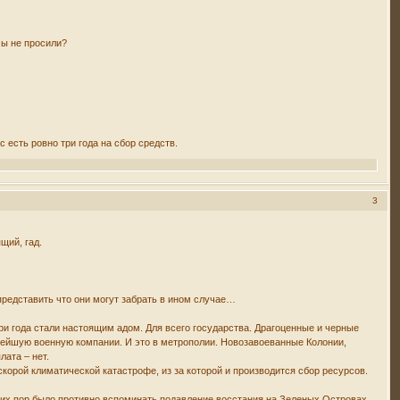
мы не просили?
 есть ровно три года на сбор средств.
3
щий, гад.
 представить что они могут забрать в ином случае…
ри года стали настоящим адом. Для всего государства. Драгоценные и черные
елейшую военную компании. И это в метрополии. Новозавоеванные Колонии,
лата – нет.
корой климатической катастрофе, из за которой и производится сбор ресурсов.
 сих пор было противно вспоминать подавление восстания на Зеленых Островах.