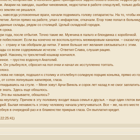
. Аварии на заводах, ошибки чиновников, недостатки в работе спецслужб, только до
из землян не решался.
, навсегда успокоенные враги, начали поднимать голову сепаратисты. На то, чтобы их
тилетие. Антон прямо на работе, упал с инфарктом, откачали. Егор тоже попал в больни
данные склады, рядом со столицей. Целый складской городок.
я срока.
ри года, после отбытия. Точно такие же. Мужчина в пальто и блондинка с коробочкой.
не побеспокоят. Если вы конечно не воспользуетесь межмировым каналом. – сказал м
р. - страну и так обобрали до нитки. У меня больше нет желания связываться с этим.
клады со всем содержимым исчезли. – Ответил Слава, слушая рацию.
ндрей. Наконец то трехлетний кошмар кончился.
нное. – грустно вздохнул Анатолий.
. Он улыбнулся, сбросил на пол очки и начал их исступленно топтать.
плохо.
лова не говоря, подошел к столику и отхлебнул солидную порцию коньяка, прямо из г
от сотен лопнувших капиляров, глаза.
ткидываясь на стуле. – Меня зовут Арчи Винкль и сорок лет назад я не смог заплатить
е знать. Здесь еще обошлось.
 Это вы называете, обошлось?
за неуплату. Причем в эту половину входит ваша семья и друзья. – еще один глоток ви
дрей. Былая ненависть к этому человеку начала улетучиваться. Все – же, на его месте
хлебнув в очередной раз и в блаженстве прикрыв глаза. Он выплатил кредит.
22:25:41)