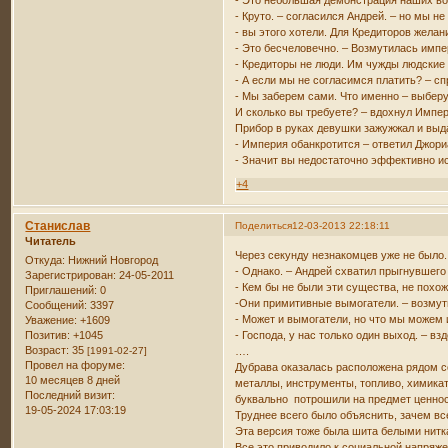
- Это небольшая демонстрация наших во
- Круто. – согласился Андрей. – но мы н
- вы этого хотели. Для Кредиторов желан
- Это бесчеловечно. – Возмутилась импе
- Кредиторы не люди. Им чужды людские 
- А если мы не согласимся платить? – с
- Мы заберем сами. Что именно – выберу
И сколько вы требуете? – вдохнул Импер
Прибор в руках девушки зажужжал и выд
- Империя обанкротится – ответил Джори
- Значит вы недостаточно эффективно исп
+4
Станислав
Поделиться
12-03-2013 22:18:11
Читатель
Через секунду незнакомцев уже не было.
Откуда:
Нижний Новгород
- Однако. – Андрей схватил прыгнувшего 
Зарегистрирован
: 24-05-2011
- Кем бы не были эти существа, не похож
Приглашений:
0
-Они примитивные вымогатели. – возму
Сообщений:
3397
- Может и вымогатели, но что мы можем 
Уважение:
+1609
- Господа, у нас только один выход. – в
Позитив:
+1045
Возраст:
35
….
[1991-02-27]
Провел на форуме:
Дубрава оказалась расположена рядом со
10 месяцев 8 дней
металлы, инструменты, топливо, химикат
Последний визит:
буквально потрошили на предмет ценност
19-05-2024 17:03:19
Труднее всего было объяснить, зачем вс
Эта версия тоже была шита белыми нитк
Все это приводило к социальной напряж