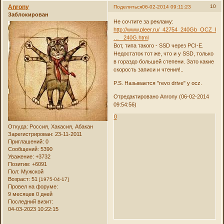
Anrony
10
Поделиться
06-02-2014 09:11:23
Заблокирован
Не сочтите за рекламу:
http://www.pleer.ru/_42754_240Gb_OCZ_Re
… _240G.html
Вот, типа такого - SSD через PCI-E.
Недостаток тот же, что и у SSD, только
в гораздо большей степени. Зато какие
скорость записи и чтения!..
P.S. Называется "revo drive" у ocz.
Отредактировано Anrony (06-02-2014
09:54:56)
0
Откуда:
Россия, Хакасия, Абакан
Зарегистрирован
: 23-11-2011
Приглашений:
0
Сообщений:
5390
Уважение:
+3732
Позитив:
+6091
Пол:
Мужской
Возраст:
51
[1975-04-17]
Провел на форуме:
9 месяцев 0 дней
Последний визит:
04-03-2023 10:22:15