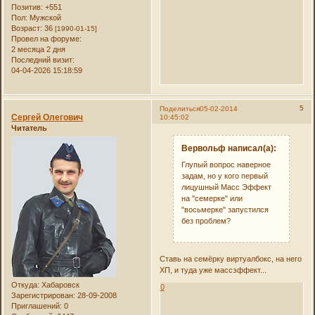
Позитив:
+551
Пол:
Мужской
Возраст:
36
[1990-01-15]
Провел на форуме:
2 месяца 2 дня
Последний визит:
04-04-2026 15:18:59
5
Поделиться
05-02-2014
Сергей Олегович
10:45:02
Читатель
Вервольф написал(а):
Глупый вопрос наверное
задам, но у кого первый
лицушный Масс Эффект
на "семерке" или
"восьмерке" запустился
без проблем?
Ставь на семёрку виртуалбокс, на него
ХП, и туда уже массэффект...
Откуда:
Хабаровск
0
Зарегистрирован
: 28-09-2008
Приглашений:
0