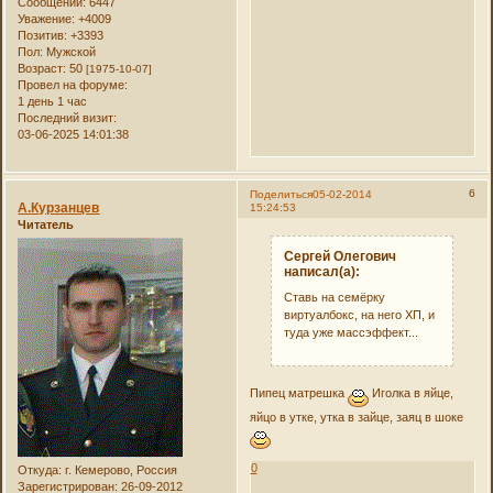
Сообщений:
6447
Уважение:
+4009
Позитив:
+3393
Пол:
Мужской
Возраст:
50
[1975-10-07]
Провел на форуме:
1 день 1 час
Последний визит:
03-06-2025 14:01:38
6
Поделиться
05-02-2014
А.Курзанцев
15:24:53
Читатель
Сергей Олегович
написал(а):
Ставь на семёрку
виртуалбокс, на него ХП, и
туда уже массэффект...
Пипец матрешка
Иголка в яйце,
яйцо в утке, утка в зайце, заяц в шоке
0
Откуда:
г. Кемерово, Россия
Зарегистрирован
: 26-09-2012