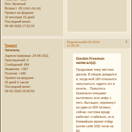
Пол:
Мужской
Возраст:
45
[1981-06-28]
Провел на форуме:
10 месяцев 15 дней
Последний визит:
06-08-2026 17:52:03
3
Поделиться
04-02-2014
Togami
21:00:20
Читатель
Зарегистрирован
: 24-06-2011
Gordon Freeman
Приглашений:
0
написал(а):
Сообщений:
694
Уважение:
+357
Продолжая тему жёстких
Позитив:
+345
дисков. В общем дождался
Провел на форуме:
я, когда мой 160 отказался
20 дней 0 часов
запускаться, едрить его в
Последний визит:
качель... Пришлось
09-02-2020 19:00:50
буквально клещами
вытягивать всю инфу с
него. Вытащил, перекинул
на одни из 500 гиговых,
сейчас система вроде
работает стабильно, но в
ближайшее время пойду
куплю себе SSD гигов на
60.