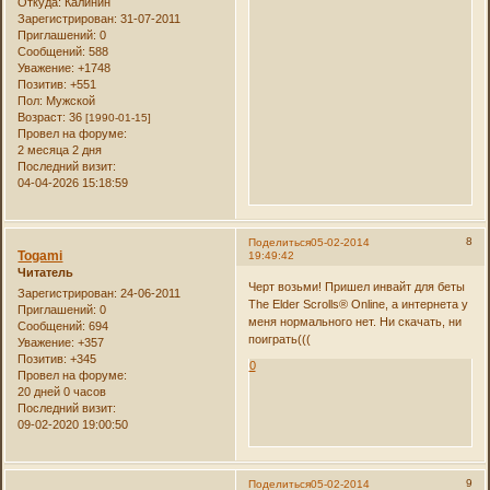
Откуда:
Калинин
Зарегистрирован
: 31-07-2011
Приглашений:
0
Сообщений:
588
Уважение:
+1748
Позитив:
+551
Пол:
Мужской
Возраст:
36
[1990-01-15]
Провел на форуме:
2 месяца 2 дня
Последний визит:
04-04-2026 15:18:59
8
Поделиться
05-02-2014
Togami
19:49:42
Читатель
Черт возьми! Пришел инвайт для беты
Зарегистрирован
: 24-06-2011
The Elder Scrolls® Online, а интернета у
Приглашений:
0
меня нормального нет. Ни скачать, ни
Сообщений:
694
поиграть(((
Уважение:
+357
Позитив:
+345
0
Провел на форуме:
20 дней 0 часов
Последний визит:
09-02-2020 19:00:50
9
Поделиться
05-02-2014