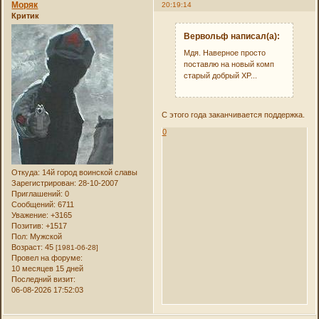
Моряк
20:19:14
Критик
Вервольф написал(а):
Мдя. Наверное просто
поставлю на новый комп
старый добрый XP...
С этого года заканчивается поддержка.
0
Откуда:
14й город воинской славы
Зарегистрирован
: 28-10-2007
Приглашений:
0
Сообщений:
6711
Уважение:
+3165
Позитив:
+1517
Пол:
Мужской
Возраст:
45
[1981-06-28]
Провел на форуме:
10 месяцев 15 дней
Последний визит:
06-08-2026 17:52:03