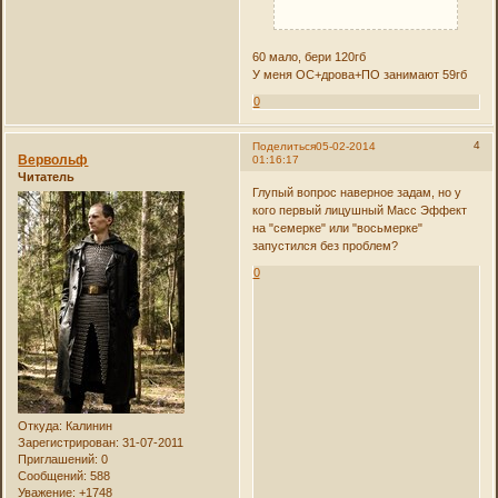
60 мало, бери 120гб
У меня ОС+дрова+ПО занимают 59гб
0
4
Поделиться
05-02-2014
Вервольф
01:16:17
Читатель
Глупый вопрос наверное задам, но у
кого первый лицушный Масс Эффект
на "семерке" или "восьмерке"
запустился без проблем?
0
Откуда:
Калинин
Зарегистрирован
: 31-07-2011
Приглашений:
0
Сообщений:
588
Уважение:
+1748