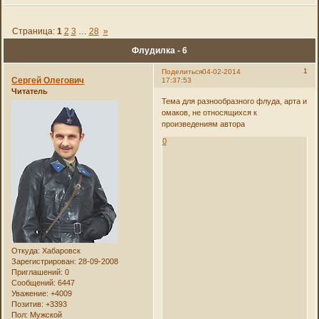
Страница:
1
2
3
…
28
»
Флудилка - 6
1
Поделиться
04-02-2014
Сергей Олегович
17:37:53
Читатель
Тема для разнообразного флуда, арта и
омаков, не относящихся к
произведениям автора
0
Откуда:
Хабаровск
Зарегистрирован
: 28-09-2008
Приглашений:
0
Сообщений:
6447
Уважение:
+4009
Позитив:
+3393
Пол:
Мужской