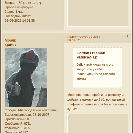
Возраст:
50
[1975-10-07]
Провел на форуме:
1 день 1 час
Последний визит:
03-06-2025 14:01:38
2
Поделиться
04-02-2014
Моряк
19:32:12
Критик
Gordon Freeman
написал(а):
Jeff, я всё никак не могу
запустить у себя
PlanetSide2 из-за слабого
компа...
Мне пришлось перейти на семерку и
добавить памяти до 8 гб, но при такой
графике игрушка могла бы и поменьше
кушать.
Откуда:
14й город воинской славы
Зарегистрирован
: 28-10-2007
0
Приглашений:
0
Сообщений:
6711
Уважение:
+3165
Позитив:
+1517