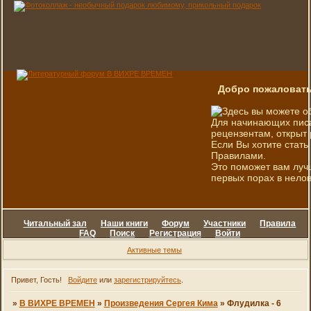
Добро пожаловать
Здесь вы можете о
Для начинающих писа
рецензентам, открыт 
Если Вы хотите стать
Правилами.
Это поможет вам луч
первых порах в нелов
Читальный зал
Наши книги
Форум
Участники
Правила
FAQ
Поиск
Регистрация
Войти
Активные темы
Привет, Гость!
Войдите
или
зарегистрируйтесь
.
»
В ВИХРЕ ВРЕМЕН
»
Произведения Сергея Кима
»
Флудилка - 6