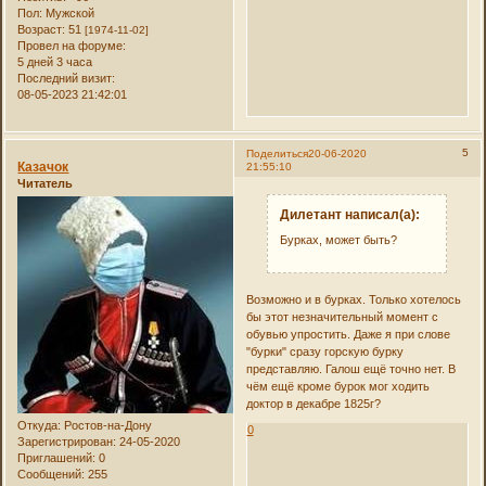
Пол:
Мужской
Возраст:
51
[1974-11-02]
Провел на форуме:
5 дней 3 часа
Последний визит:
08-05-2023 21:42:01
5
Поделиться
20-06-2020
Казачок
21:55:10
Читатель
Дилетант написал(а):
Бурках, может быть?
Возможно и в бурках. Только хотелось
бы этот незначительный момент с
обувью упростить. Даже я при слове
"бурки" сразу горскую бурку
представляю. Галош ещё точно нет. В
чём ещё кроме бурок мог ходить
доктор в декабре 1825г?
Откуда:
Ростов-на-Дону
0
Зарегистрирован
: 24-05-2020
Приглашений:
0
Сообщений:
255