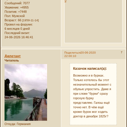
0
Сообщений:
7077
Уважение:
+4955
Позитив:
+7448
Пол:
Мужской
Возраст:
66
[1959-11-14]
Провел на форуме:
6 месяцев 0 дней
Последний визит:
24-06-2026 16:46:41
7
Поделиться
20-06-2020
Дилетант
22:00:10
Читатель
Казачок написал(а):
Возможно и в бурках.
Только хотелось бы этот
незначительный момент с
обувью упростить. Даже я
при слове "бурки" сразу
горскую бурку
представляю. Галош ещё
точно нет. В чём ещё
кроме бурок мог ходить
доктор в декабре 1825г?
Откуда:
Германия