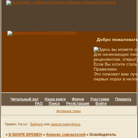
Добро пожаловать
Здесь вы можете о
Для начинающих писа
рецензентам, открыт 
Если Вы хотите стать
Правилами.
Это поможет вам луч
первых порах в нелов
Читальный зал
Наши книги
Форум
Участники
Правила
FAQ
Поиск
Регистрация
Войти
Активные темы
Привет, Гость!
Войдите
или
зарегистрируйтесь
.
»
В ВИХРЕ ВРЕМЕН
»
Конкурс соискателей
»
Освободитель