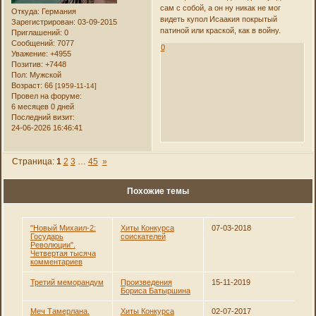
сам с собой, а он ну никак не мог
Откуда:
Германия
видеть купол Исаакия покрытый
Зарегистрирован
: 03-09-2015
патиной или краской, как в войну.
Приглашений:
0
Сообщений:
7077
0
Уважение:
+4955
Позитив:
+7448
Пол:
Мужской
Возраст:
66
[1959-11-14]
Провел на форуме:
6 месяцев 0 дней
Последний визит:
24-06-2026 16:46:41
Страница:
1
2
3
…
45
»
Похожие темы
"Новый Михаил-2:
Хиты Конкурса
07-03-2018
Государь
соискателей
Революции".
Четвертая тысяча
комментариев
Третий меморандум
Произведения
15-11-2019
Бориса Батыршина
Меч Тамерлана.
Хиты Конкурса
02-07-2017