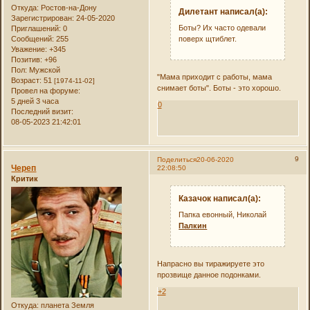
Откуда:
Ростов-на-Дону
Дилетант написал(а):
Зарегистрирован
: 24-05-2020
Боты? Их часто одевали
Приглашений:
0
Сообщений:
255
поверх щтиблет.
Уважение:
+345
Позитив:
+96
Пол:
Мужской
"Мама приходит с работы, мама
Возраст:
51
[1974-11-02]
снимает боты". Боты - это хорошо.
Провел на форуме:
5 дней 3 часа
0
Последний визит:
08-05-2023 21:42:01
9
Поделиться
20-06-2020
Череп
22:08:50
Критик
Казачок написал(а):
Папка евонный, Николай
Палкин
Напрасно вы тиражируете это
прозвище данное подонками.
+2
Откуда:
планета Земля