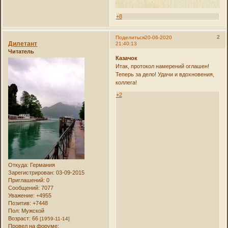
+8
2
Поделиться
20-06-2020
Дилетант
21:40:13
Читатель
Казачок
Итак, протокол намерений оглашен!
Теперь за дело! Удачи и вдохновения,
коллега!
+2
Откуда:
Германия
Зарегистрирован
: 03-09-2015
Приглашений:
0
Сообщений:
7077
Уважение:
+4955
Позитив:
+7448
Пол:
Мужской
Возраст:
66
[1959-11-14]
Провел на форуме: