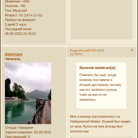
Уважение:
+345
Позитив:
+96
Пол:
Мужской
Возраст:
51
[1974-11-02]
Провел на форуме:
5 дней 3 часа
Последний визит:
08-05-2023 21:42:01
6
Поделиться
20-06-2020
Дилетант
21:58:01
Читатель
Казачок написал(а):
Помнить бы ещё, когда
колонну поставили и
Исакия достроили, потому
как его зелёного купола
тоже на месте не
оказалось.
Мое училище располагалось на
Набережной Мойки. Исакий был виден
из окна. Купол на нем всегда был
Откуда:
Германия
золотистым.
Зарегистрирован
: 03-09-2015
Приглашений:
0