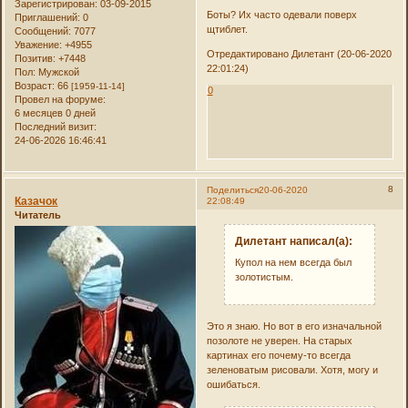
Зарегистрирован
: 03-09-2015
Боты? Их часто одевали поверх
Приглашений:
0
щтиблет.
Сообщений:
7077
Уважение:
+4955
Отредактировано Дилетант (20-06-2020
Позитив:
+7448
22:01:24)
Пол:
Мужской
Возраст:
66
[1959-11-14]
0
Провел на форуме:
6 месяцев 0 дней
Последний визит:
24-06-2026 16:46:41
8
Поделиться
20-06-2020
Казачок
22:08:49
Читатель
Дилетант написал(а):
Купол на нем всегда был
золотистым.
Это я знаю. Но вот в его изначальной
позолоте не уверен. На старых
картинах его почему-то всегда
зеленоватым рисовали. Хотя, могу и
ошибаться.