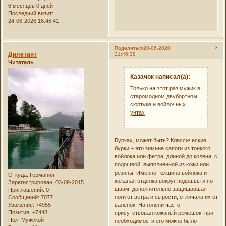
6 месяцев 0 дней
Последний визит:
24-06-2026 16:46:41
3
Поделиться
20-06-2020
Дилетант
21:46:38
Читатель
Казачок написал(а):
Только на этот раз мужик в
старомодном двубортном
сюртуке и
войлочных
унтах
Бурках, может быть? Классические
бурки – это зимние сапоги из тонкого
войлока или фетра, длиной до колена, с
подошвой, выполненной из кожи или
резины. Именно толщина войлока и
Откуда:
Германия
кожаная отделка вокруг подошвы и по
Зарегистрирован
: 03-09-2015
швам, дополнительно защищавшая
Приглашений:
0
ноги от ветра и сырости, отличала их от
Сообщений:
7077
валенок. На голени часто
Уважение:
+4955
Позитив:
+7448
присутствовал кожаный ремешок: при
Пол:
Мужской
необходимости его можно было