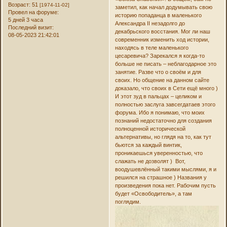
Возраст:
51
[1974-11-02]
заметил, как начал додумывать свою
Провел на форуме:
историю попаданца в маленького
5 дней 3 часа
Александра II незадолго до
Последний визит:
декабрьского восстания. Мог ли наш
08-05-2023 21:42:01
современник изменить ход истории,
находясь в теле маленького
цесаревича? Зарекался я когда-то
больше не писать – неблагодарное это
занятие. Разве что о своём и для
своих. Но общение на данном сайте
доказало, что своих в Сети ещё много )
И этот зуд в пальцах – целиком и
полностью заслуга завсегдатаев этого
форума. Ибо я понимаю, что моих
познаний недостаточно для создания
полноценной исторической
альтернативы, но глядя на то, как тут
бьются за каждый винтик,
проникаешься уверенностью, что
слажать не дозволят ) Вот,
воодушевлённый такими мыслями, я и
решился на страшное ) Названия у
произведения пока нет. Рабочим пусть
будет «Освободитель», а там
поглядим.