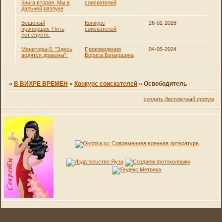
Книга вторая. Мы в
соискателей
дальней разлуке
Бешеный
Конкурс
26-01-2026
прапорщик. Пять
соискателей
лет спустя.
Мониторы-5. "Здесь
Произведения
04-05-2024
водятся драконы".
Бориса Батыршина
»
В ВИХРЕ ВРЕМЕН
»
Конкурс соискателей
»
Освободитель
создать бесплатный форум