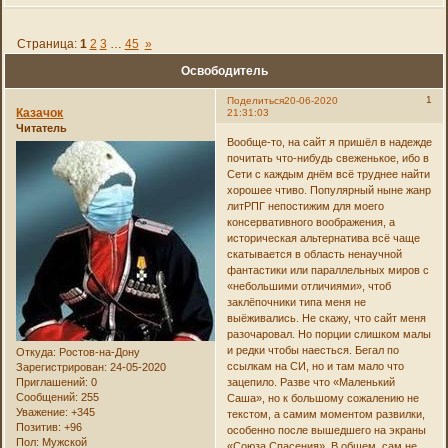
Страница:
1
2
3
…
45
»
Освободитель
1
Поделиться
20-06-2020
Казачок
21:31:03
Читатель
Вообще-то, на сайт я пришёл в надежде
почитать что-нибудь свеженькое, ибо в
Сети с каждым днём всё труднее найти
хорошее чтиво. Популярный ныне жанр
литРПГ непостижим для моего
консервативного воображения, а
историческая альтернатива всё чаще
скатывается в область ненаучной
фантастики или параллельных миров с
«небольшими отличиями», чтоб
заклёпочники типа меня не
выёживались. Не скажу, что сайт меня
разочаровал. Но порции слишком малы
и редки чтобы наесться. Бегал по
Откуда:
Ростов-на-Дону
ссылкам на СИ, но и там мало что
Зарегистрирован
: 24-05-2020
Приглашений:
0
зацепило. Разве что «Маленький
Сообщений:
255
Саша», но к большому сожалению не
Уважение:
+345
текстом, а самим моментом развилки,
Позитив:
+96
особенно после вышедшего на экраны
Пол:
Мужской
«Союза Спасения». В общем, сам не