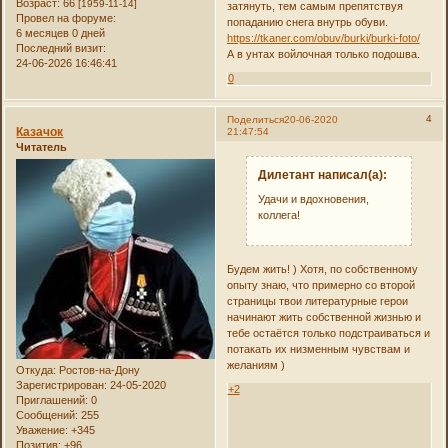
Возраст:
66
[1959-11-14]
затянуть, тем самым препятствуя
Провел на форуме:
попаданию снега внутрь обуви.
6 месяцев 0 дней
https://tkaner.com/obuv/burki/burki-foto/
Последний визит:
А в унтах войлочная только подошва.
24-06-2026 16:46:41
0
4
Поделиться
20-06-2020
Казачок
21:47:54
Читатель
Дилетант написал(а):
Удачи и вдохновения,
коллега!
Будем жить! ) Хотя, по собственному
опыту знаю, что примерно со второй
страницы твои литературные герои
начинают жить собственной жизнью и
тебе остаётся только подстраиваться и
потакать их низменным чувствам и
желаниям )
Откуда:
Ростов-на-Дону
Зарегистрирован
: 24-05-2020
+2
Приглашений:
0
Сообщений:
255
Уважение:
+345
Позитив:
+96