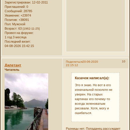
Зарегистрирован
: 12-02-2011
Приглашений:
0
Сообщений:
28785
Уважение:
+23974
Позитив:
+38091
Пол:
Мужской
Возраст:
63
[1962-11-25]
Провел на форуме:
1 год 3 месяца
Последний визит:
04-08-2026 15:42:15
10
Поделиться
20-06-2020
Дилетант
22:15:12
Читатель
Казачок написал(а):
Это я знаю. Но вот в его
изначальной позолоте не
уверен. На старых
картинах его почему-то
всегда зеленоватым
рисовали. Хотя, могу и
ошибаться.
Разницы нет. Попаданец рассуждает