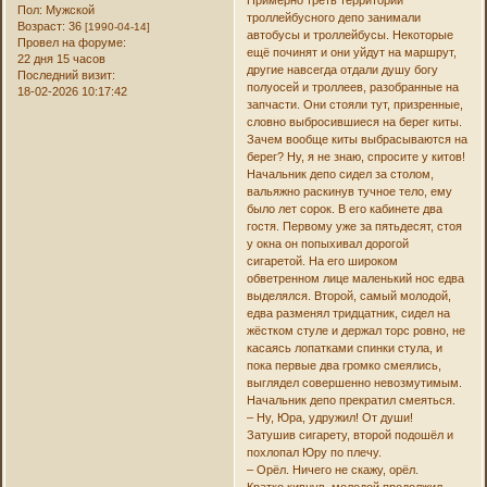
Пол:
Мужской
троллейбусного депо занимали
Возраст:
36
[1990-04-14]
автобусы и троллейбусы. Некоторые
Провел на форуме:
ещё починят и они уйдут на маршрут,
22 дня 15 часов
другие навсегда отдали душу богу
Последний визит:
полуосей и троллеев, разобранные на
18-02-2026 10:17:42
запчасти. Они стояли тут, призренные,
словно выбросившиеся на берег киты.
Зачем вообще киты выбрасываются на
берег? Ну, я не знаю, спросите у китов!
Начальник депо сидел за столом,
вальяжно раскинув тучное тело, ему
было лет сорок. В его кабинете два
гостя. Первому уже за пятьдесят, стоя
у окна он попыхивал дорогой
сигаретой. На его широком
обветренном лице маленький нос едва
выделялся. Второй, самый молодой,
едва разменял тридцатник, сидел на
жёстком стуле и держал торс ровно, не
касаясь лопатками спинки стула, и
пока первые два громко смеялись,
выглядел совершенно невозмутимым.
Начальник депо прекратил смеяться.
– Ну, Юра, удружил! От души!
Затушив сигарету, второй подошёл и
похлопал Юру по плечу.
– Орёл. Ничего не скажу, орёл.
Кратко кивнув, молодой продолжил