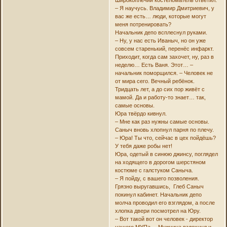
– Я научусь. Владимир Дмитриевич, у
вас же есть… люди, которые могут
меня потренировать?
Начальник депо всплеснул руками.
– Ну, у нас есть Иваныч, но он уже
совсем старенький, перенёс инфаркт.
Приходит, когда сам захочет, ну, раз в
неделю… Есть Ваня. Этот… –
начальник поморщился. – Человек не
от мира сего. Вечный ребёнок.
Тридцать лет, а до сих пор живёт с
мамой. Да и работу-то знает… так,
самые основы.
Юра твёрдо кивнул.
– Мне как раз нужны самые основы.
Саныч вновь хлопнул парня по плечу.
– Юра! Ты что, сейчас в цех пойдёшь?
У тебя даже робы нет!
Юра, одетый в синюю джинсу, поглядел
на ходящего в дорогом шерстяном
костюме с галстуком Саныча.
– Я пойду, с вашего позволения.
Грязно выругавшись, Глеб Саныч
покинул кабинет. Начальник депо
молча проводил его взглядом, а после
хлопка двери посмотрел на Юру.
– Вот такой вот он человек - директор
нашего МУПа. – Мужчина вздохнул и