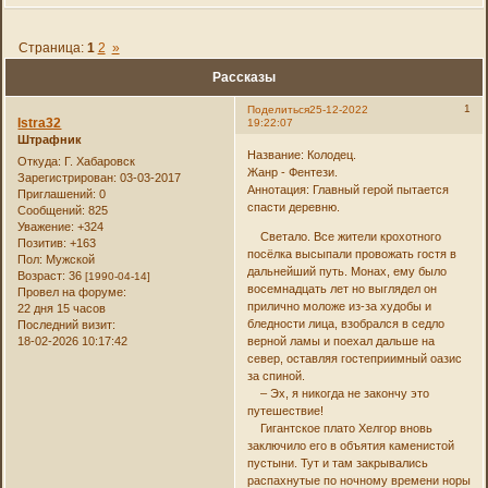
Страница:
1
2
»
Рассказы
1
Поделиться
25-12-2022
Istra32
19:22:07
Штрафник
Название: Колодец.
Откуда:
Г. Хабаровск
Жанр - Фентези.
Зарегистрирован
: 03-03-2017
Аннотация: Главный герой пытается
Приглашений:
0
спасти деревню.
Сообщений:
825
Уважение:
+324
Светало. Все жители крохотного
Позитив:
+163
посёлка высыпали провожать гостя в
Пол:
Мужской
дальнейший путь. Монах, ему было
Возраст:
36
[1990-04-14]
восемнадцать лет но выглядел он
Провел на форуме:
прилично моложе из-за худобы и
22 дня 15 часов
бледности лица, взобрался в седло
Последний визит:
18-02-2026 10:17:42
верной ламы и поехал дальше на
север, оставляя гостеприимный оазис
за спиной.
– Эх, я никогда не закончу это
путешествие!
Гигантское плато Хелгор вновь
заключило его в объятия каменистой
пустыни. Тут и там закрывались
распахнутые по ночному времени норы