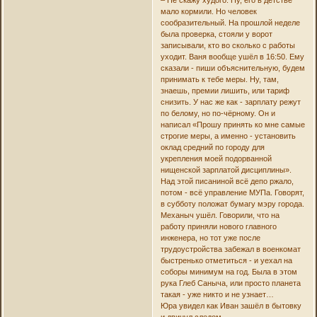
мало кормили. Но человек
сообразительный. На прошлой неделе
была проверка, стояли у ворот
записывали, кто во сколько с работы
уходит. Ваня вообще ушёл в 16:50. Ему
сказали - пиши объяснительную, будем
принимать к тебе меры. Ну, там,
знаешь, премии лишить, или тариф
снизить. У нас же как - зарплату режут
по белому, но по-чёрному. Он и
написал «Прошу принять ко мне самые
строгие меры, а именно - установить
оклад средний по городу для
укрепления моей подорванной
нищенской зарплатой дисциплины».
Над этой писаниной всё депо ржало,
потом - всё управление МУПа. Говорят,
в субботу положат бумагу мэру города.
Механыч ушёл. Говорили, что на
работу приняли нового главного
инженера, но тот уже после
трудоустройства забежал в военкомат
быстренько отметиться - и уехал на
соборы минимум на год. Была в этом
рука Глеб Саныча, или просто планета
такая - уже никто и не узнает…
Юра увидел как Иван зашёл в бытовку
и двинул следом.