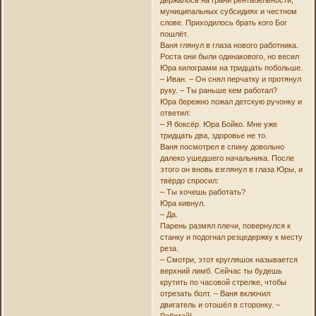
муниципальных субсидиях и честном
слове. Приходилось брать кого Бог
пошлёт.
Ваня глянул в глаза нового работника.
Роста они были одинакового, но весил
Юра килограмм на тридцать побольше.
– Иван. – Он снял перчатку и протянул
руку. – Ты раньше кем работал?
Юра бережно пожал детскую ручонку и
ответил:
– Я боксёр. Юра Бойко. Мне уже
тридцать два, здоровье не то.
Ваня посмотрел в спину довольно
далеко ушедшего начальника. После
этого он вновь взглянул в глаза Юры, и
твёрдо спросил:
– Ты хочешь работать?
Юра кивнул.
– Да.
Парень размял плечи, повернулся к
станку и подогнал резцедержку к месту
реза.
– Смотри, этот кругляшок называется
верхний лимб. Сейчас ты будешь
крутить по часовой стрелке, чтобы
отрезать болт. – Ваня включил
двигатель и отошёл в сторонку. –
Работай!