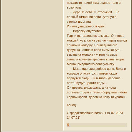
неказисто приобняла родное тело и
возопила:
– Дура! И себя! И стольких! – Её
полный отчаяния вопль утонул в
стонах шургана.
Из колодца донёсся крик:
– Верёвку спустите!
Парни вытащили смельчака. Он, весь
мокрый, уселся на землю и привалился
спиной к колодцу. Приведшая его
девушка нашла в себе силы кинуть
взгляд на монаха - у того на лице
пылали крупные красные крапы мора.
Монах выдавил из себя улыбку.
– Мы… сделали доброе дело. Вода в
колодце очистится… потом сюда
вернутся люди… и в твоей деревне
опять будут цвести сады…
Он прекратил дышать, а из носа
потекла струйка тёмно-бордовой, почти
чёрной крови. Деревню накрыл ураган.
Конец.
Отредактировано Istra32 (19-02-2023
14:07:21)
0