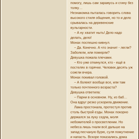
помогу, лишь сам заражусь и сгину без
толку…
Незнакомка пыталась говорить слова
высокого стиля общения, но то и дело
срывалась на деревенские
вульгарности.
– А ну хватит ныть! Дело надо
делать, дело!
Монах поспешно кивнул.
– Да. Конечно. А что значит - легли?
Заболели, или померли?
Девушка пожала плечами.
– Кто уже откинулся, кто - ещё в
постелях в горячке. Человек десять уж
сожгли вчера.
Монах покивал головой.
– А болеют вообще все, или там
только почтенного возраста?
Девушка ответила:
– Парни в основном. Ну, из баб…
Она вдруг резко ускорила движение.
Лама простонала, протестуя против
столь быстрой езды. Монах покорно
держался за луку седла, моля
небожителей о просветлении. Но
небеса лишь гнали всё дальше на
запад песчаную бурю, суля помутнение
и напасть. Вскоре показались дома