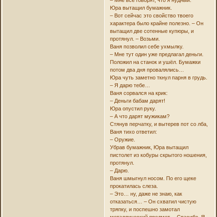
Юра вытащил бумажник.
– Вот сейчас это свойство твоего
характера было крайне полезно. – Он
вытащил две сотенные купюры, и
протянул. – Возьми.
Ваня позволил себе ухмылку.
– Мне тут один уже предлагал деньги.
Положил на станок и ушёл. Бумажки
потом два дня провалялись…
Юра чуть заметно ткнул парня в грудь.
– Я дарю тебе…
Ваня сорвался на крик:
– Деньги бабам дарят!
Юра опустил руку.
– А что дарят мужикам?
Стянув перчатку, и вытерев пот со лба,
Ваня тихо ответил:
– Оружие.
Убрав бумажник, Юра вытащил
пистолет из кобуры скрытого ношения,
протянул.
– Дарю.
Ваня шмыгнул носом. По его щеке
прокатилась слеза.
– Это… ну, даже не знаю, как
отказаться… – Он схватил чистую
тряпку, и поспешно замотал
металлический предмет. – Спасибо. Я