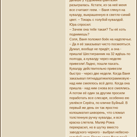
разыгралась. Кстати, из-за неё меня
все считают геем. – Ваня глянул на
кувалду, выкрашенную в светло-синий
цвет. – Токарь с голубой кувалдой.
Юра спросил:
– Зачем она тебе такая? Ты её хоть
поднимешь?
Сопя, Ваня положил боёк на надплечье.
– Да я её заказывал чисто посмеяться.
Думал, вообще не придёт, а она -
пришла! Шестигранник на 32 ждёшь по
полгода, а кувалду через неделю
привезли! Ладно, пошли пахать.
Кувалду действительно привезли
быстро - через две недели. Когда Ваня
заказывал пятнадцатикилограммовую -
над ним смеялось всё депо. Когда она
пришла - над ним снова все смеялись.
А потом её один за другим просили
поработать все слесаря, особенно ею
увлёкся Серёга, по кличке Буйный. В
первый же день он так яростно
колошматил шкворень, что сломал
толстенную ручку кувалды, и вся
краска слетела. Маляр Рома
перекрасил, но в шутку вместо
заводского черного - выбрал небесно-
голубой цвет. После этого Ваня всей