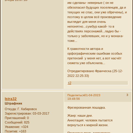
им сделаны- неверные ( он не
обезопасил будущих поселенцев, да и
текущих не спас, они уже обречены), и
поэтому в целом всё произведение
выглядит для меня очень
непонятно...сумбур какой- то в
действиях персонажей...ладно бы -
только у заболевших, но и у монаха-
тоже...
К грамотности автора и
орфографическим ошибкам особых
претензий у меня нет, а вот насчёт
сюжета уже объяснила...
Отредактировано Франческа (25-12-
2022 22:25:33)
+2
3
Поделиться
01-04-2023
Istra32
19:48:56
Штрафник
Фрезерованная лошадка.
Откуда:
Г. Хабаровск
Зарегистрирован
: 03-03-2017
Жанр: наши дни.
Приглашений:
0
Аннотация: человек пытается
Сообщений:
825
вернуться к мирной жизни.
Уважение:
+324
Позитив:
+163
Примерно треть территории