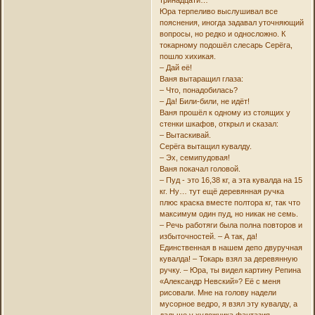
Юра терпеливо выслушивал все
пояснения, иногда задавал уточняющий
вопросы, но редко и односложно. К
токарному подошёл слесарь Серёга,
пошло хихикая.
– Дай её!
Ваня вытаращил глаза:
– Что, понадобилась?
– Да! Били-били, не идёт!
Ваня прошёл к одному из стоящих у
стенки шкафов, открыл и сказал:
– Вытаскивай.
Серёга вытащил кувалду.
– Эх, семипудовая!
Ваня покачал головой.
– Пуд - это 16,38 кг, а эта кувалда на 15
кг. Ну… тут ещё деревянная ручка
плюс краска вместе полтора кг, так что
максимум один пуд, но никак не семь.
– Речь работяги была полна повторов и
избыточностей. – А так, да!
Единственная в нашем депо двуручная
кувалда! – Токарь взял за деревянную
ручку. – Юра, ты видел картину Репина
«Александр Невский»? Её с меня
рисовали. Мне на голову надели
мусорное ведро, я взял эту кувалду, а
дальше у художника фантазия