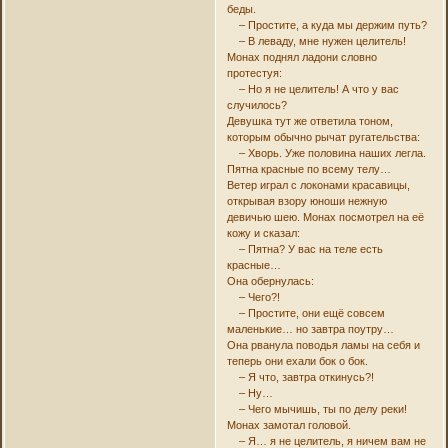
беды.
– Простите, а куда мы держим путь?
– В леваду, мне нужен целитель!
Монах поднял ладони словно
протестуя:
– Но я не целитель! А что у вас
случилось?
Девушка тут же ответила тоном,
которым обычно рычат ругательства:
– Хворь. Уже половина наших легла.
Пятна красные по всему телу…
Ветер играл с локонами красавицы,
открывая взору юноши нежную
девичью шею. Монах посмотрел на её
кожу и сказал:
– Пятна? У вас на теле есть
красные…
Она обернулась:
– Чего?!
– Простите, они ещё совсем
маленькие… но завтра поутру…
Она рванула поводья ламы на себя и
теперь они ехали бок о бок.
– Я что, завтра откинусь?!
– Ну…
– Чего мычишь, ты по делу реки!
Монах замотал головой.
– Я… я не целитель, я ничем вам не