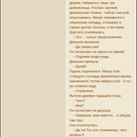
дворов. Набралось лишь три
добровольца. Рослые, крепкие
деревенские силачи - сейчас они шли
пошатываясь. Монах направился к
общинному колодцу, стоящему в
самом центре поселка, а песчаная
буря всё усиливалась.
– Это… только предположение…
Девушка проорала:
– Да говори уже!
Он посмотрел на одного из парней.
– Подними ведро воды.
Девушка гаркнула:
– Делай!
Парень подчинился. Монах взял
стоящую у колодца деревянную кружку,
принюхался, потом набрал в рот - и тут
же сплюнул воду.
– Отравлено.
Жители деревни таращили глаза:
– Чего?
– Кем?
Он посмотрел на девушку.
– Наверное, мне кажется… в общем,
там труп.
Она отшатнулась:
– Да ты! Ты хоть понимаешь, чего
речёшь?!