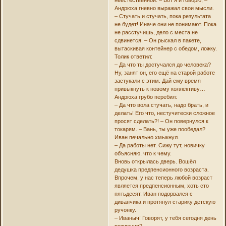
Андрюха гневно выражал свои мысли.
– Стучать и стучать, пока результата
не будет! Иначе они не понимают. Пока
не расстучишь, дело с места не
сдвинется. – Он рыскал в пакете,
вытаскивая контейнер с обедом, ложку.
Толик ответил:
– Да что ты достучался до человека?
Ну, занят он, его ещё на старой работе
застукали с этим. Дай ему время
привыкнуть к новому коллективу…
Андрюха грубо перебил:
– Да что вола стучать, надо брать, и
делать! Его что, нестучитески сложное
просят сделать?! – Он повернулся к
токарям. – Вань, ты уже пообедал?
Иван печально хмыкнул.
– Да работы нет. Сижу тут, новичку
объясняю, что к чему.
Вновь открылась дверь. Вошёл
дедушка предпенсионного возраста.
Впрочем, у нас теперь любой возраст
является предпенсионным, хоть сто
пятьдесят. Иван подорвался с
диванчика и протянул старику детскую
ручонку.
– Иваныч! Говорят, у тебя сегодня день
рождения?