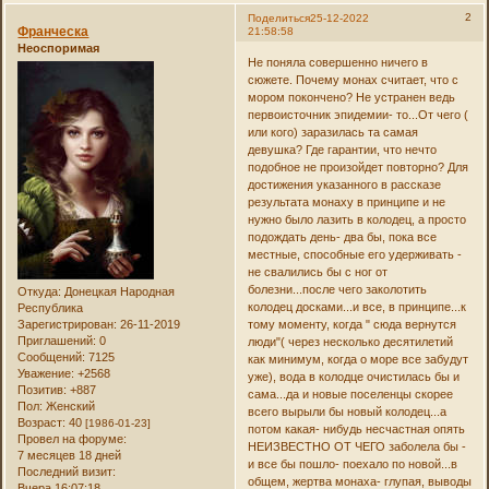
2
Поделиться
25-12-2022
Франческа
21:58:58
Неоспоримая
Не поняла совершенно ничего в
сюжете. Почему монах считает, что с
мором покончено? Не устранен ведь
первоисточник эпидемии- то...От чего (
или кого) заразилась та самая
девушка? Где гарантии, что нечто
подобное не произойдет повторно? Для
достижения указанного в рассказе
результата монаху в принципе и не
нужно было лазить в колодец, а просто
подождать день- два бы, пока все
местные, способные его удерживать -
не свалились бы с ног от
болезни...после чего заколотить
Откуда:
Донецкая Народная
колодец досками...и все, в принципе...к
Республика
Зарегистрирован
: 26-11-2019
тому моменту, когда " сюда вернутся
Приглашений:
0
люди"( через несколько десятилетий
Сообщений:
7125
как минимум, когда о море все забудут
Уважение:
+2568
уже), вода в колодце очистилась бы и
Позитив:
+887
сама...да и новые поселенцы скорее
Пол:
Женский
всего вырыли бы новый колодец...а
Возраст:
40
[1986-01-23]
потом какая- нибудь несчастная опять
Провел на форуме:
НЕИЗВЕСТНО ОТ ЧЕГО заболела бы -
7 месяцев 18 дней
и все бы пошло- поехало по новой...в
Последний визит:
общем, жертва монаха- глупая, выводы
Вчера 16:07:18