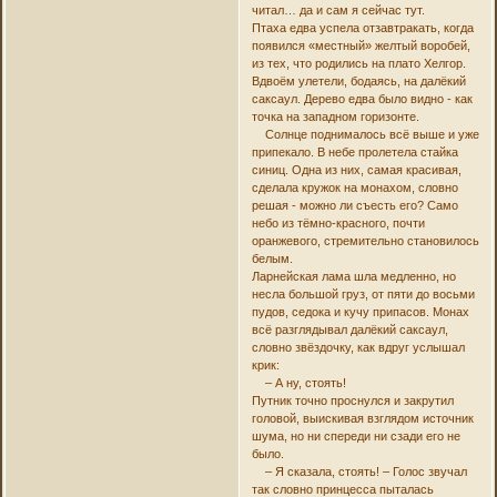
читал… да и сам я сейчас тут.
Птаха едва успела отзавтракать, когда
появился «местный» желтый воробей,
из тех, что родились на плато Хелгор.
Вдвоём улетели, бодаясь, на далёкий
саксаул. Дерево едва было видно - как
точка на западном горизонте.
Солнце поднималось всё выше и уже
припекало. В небе пролетела стайка
синиц. Одна из них, самая красивая,
сделала кружок на монахом, словно
решая - можно ли съесть его? Само
небо из тёмно-красного, почти
оранжевого, стремительно становилось
белым.
Ларнейская лама шла медленно, но
несла большой груз, от пяти до восьми
пудов, седока и кучу припасов. Монах
всё разглядывал далёкий саксаул,
словно звёздочку, как вдруг услышал
крик:
– А ну, стоять!
Путник точно проснулся и закрутил
головой, выискивая взглядом источник
шума, но ни спереди ни сзади его не
было.
– Я сказала, стоять! – Голос звучал
так словно принцесса пыталась