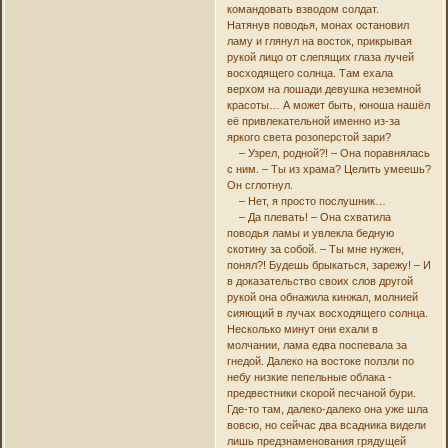
командовать взводом солдат.
Натянув поводья, монах остановил
ламу и глянул на восток, прикрывая
рукой лицо от слепящих глаза лучей
восходящего солнца. Там ехала
верхом на лошади девушка неземной
красоты… А может быть, юноша нашёл
её привлекательной именно из-за
яркого света розоперстой зари?
– Узрел, родной?! – Она поравнялась
с ним. – Ты из храма? Целить умеешь?
Он сглотнул.
– Нет, я просто послушник…
– Да плевать! – Она схватила
поводья ламы и увлекла бедную
скотину за собой. – Ты мне нужен,
понял?! Будешь брыкаться, зарежу! – И
в доказательство своих слов другой
рукой она обнажила кинжал, молнией
сияющий в лучах восходящего солнца.
Несколько минут они ехали в
молчании, лама едва поспевала за
гнедой. Далеко на востоке ползли по
небу низкие пепельные облака -
предвестники скорой песчаной бури.
Где-то там, далеко-далеко она уже шла
вовсю, но сейчас два всадника видели
лишь предзнаменования грядущей