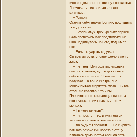
Монах едва слышно шепнул проклятье.
Девушка тут же впилась в него
взглядом:
– Говори!
Осенив себя знаком Богини, послушник
твёрдо сказал:
– Позови двух-трёх крепких парней,
надо проверить моё предположение.
Она надвинулась на него, поднимая
нож:
– Если ты удрать вздумал…
Он поднял руки, словно заслонялся от
жара.
– Нет, нет! Мой долг послушника
помогать людям, пусть даже ценой
собственной жизни! Я только… я
подумал… а ваша сестра, она… –
Монах пытался прятать глаза. – Была
столь же красива, что и вы?
Пленившая его красавица поднесла
вострую железку к самому горлу
монаха.
– Ты чего речёшь?!
– Ну, просто… если она первой
занемогла, а потом только парни…
– Да будь ты проклят! – Она с криком
вогнала лезвие кишкореза в стену
ближнего дома, потом обошла пять