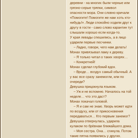
деревни - на многих были черные или
грязно-серые тряпки, символ
опасности мора. Они словно кричали
«Помогите! Помогите же нам хоть кто-
нибудь!». Люди спокойно ходили друг к
другу в гости - само слово карантин тут
слышали хорошо если когда-то.
У края левады спешились, а в лицо
ударили первые песчинки.
– Ладно, говори, чего нам делать!
Монах привязывал ламу к дереву.
– Я только читал о таких хворях…
– Конкретней!
Монах сделал глубокий вдох.
– Вроде… воздух самый обычный. А
у вас все сразу занемогли, или по
очереди?
Девушка прицокнула языком.
– Уж и не вспомню. Началось на той
неделе… что это даст?
Монах покачал головой.
– Я и сам не знаю. Хворь может идти
по воздуху, или от прикосновения
передаваться… Кто первым занемог?
Девушка отвернулась, ударила
кулаком по брёвнам ближайшего дома.
– Моя сестра. Она… сгинула. Потом
такие пятна появились у других.