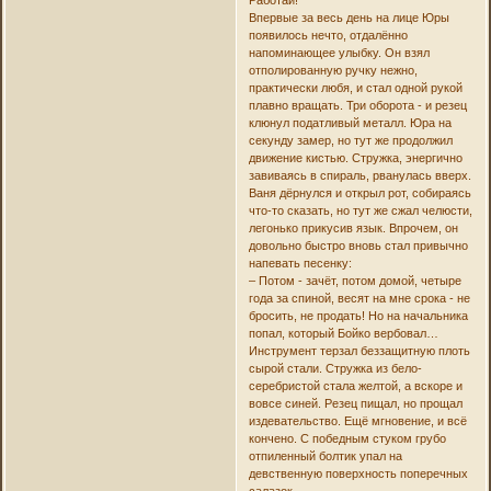
Впервые за весь день на лице Юры
появилось нечто, отдалённо
напоминающее улыбку. Он взял
отполированную ручку нежно,
практически любя, и стал одной рукой
плавно вращать. Три оборота - и резец
клюнул податливый металл. Юра на
секунду замер, но тут же продолжил
движение кистью. Стружка, энергично
завиваясь в спираль, рванулась вверх.
Ваня дёрнулся и открыл рот, собираясь
что-то сказать, но тут же сжал челюсти,
легонько прикусив язык. Впрочем, он
довольно быстро вновь стал привычно
напевать песенку:
– Потом - зачёт, потом домой, четыре
года за спиной, весят на мне срока - не
бросить, не продать! Но на начальника
попал, который Бойко вербовал…
Инструмент терзал беззащитную плоть
сырой стали. Стружка из бело-
серебристой стала желтой, а вскоре и
вовсе синей. Резец пищал, но прощал
издевательство. Ещё мгновение, и всё
кончено. С победным стуком грубо
отпиленный болтик упал на
девственную поверхность поперечных
салазок.