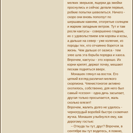
мелких зверьков, ящерки да змейки
проснулись и сейчас делали первые,
робкие попытки шевелиться. Ничего -
скоро они вновь поползут по
шершавым камням, отогретые солнцем
и жарким западным ветром. Тут и там
росли кактусы - совершенно гладкие,
их с удовольствием ели коровы и козы,
а дальше на север - уже колючие, из
породы тех, кто отчаянно борется за
жизнь. Чем дальше от оазиса - тем
злее шла эта борьба порядка и хаоса.
Впрочем, кактусы - это хорошо. Их
корни крепят, держат почву, мешают
пескам подняться вверх.
Монашек глянул на восток. Его
цепкий взгляд различил мелкого
скорпиона. Членистоногое активно
охотилось, собственно, для него был
самый «сезон» - одна дичь засыпает,
другая только просыпается, жаль
сколько влезет!
Впрочем, жалить долго не удалось -
черногрудый воробей быстро схомячил
жучка. Монашек улыбнулся ему, как
дорогому гостью:
– Откуда ты тут, друг? Впрочем, в
сентябре вы тут водитесь, я помню,