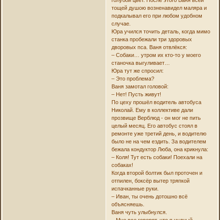
тощей душою возненавидел маляра и
подкалывал его при любом удобном
случае.
Юра учился точить деталь, когда мимо
станка пробежали три здоровых
дворовых пса. Ваня отвлёкся:
– Собаки… утром их кто-то у моего
станочка выгуливает…
Юра тут же спросил:
– Это проблема?
Ваня замотал головой:
– Нет! Пусть живут!
По цеху прошёл водитель автобуса
Николай. Ему в коллективе дали
прозвище Верблюд - он мог не пить
целый месяц. Его автобус стоял в
ремонте уже третий день, и водителю
было не на чем ездить. За водителем
бежала кондуктор Люба, она крикнула:
– Коля! Тут есть собаки! Поехали на
собаках!
Когда второй болтик был проточен и
отпилен, боксёр вытер тряпкой
испачканные руки.
– Иван, ты очень дотошно всё
объясняешь.
Ваня чуть улыбнулся.
– Мне все говорят, что я нудный.