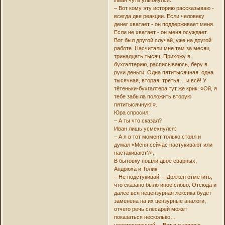
– Вот кому эту историю рассказываю -
всегда две реакции. Если человеку
денег хватает - он поддерживает меня.
Если не хватает - он меня осуждает.
Вот был другой случай, уже на другой
работе. Насчитали мне там за месяц
тринадцать тысяч. Прихожу в
бухгалтерию, расписываюсь, беру в
руки деньги. Одна пятитысячная, одна
тысячная, вторая, третья… и всё! У
тётеньки-бухгалтера тут же крик: «Ой, я
тебе забыла положить вторую
пятитысячную!».
Юра спросил:
– А ты что сказал?
Иван лишь усмехнулся:
– А я в тот момент только стоял и
думал «Меня сейчас настукивают или
настакивают?».
В бытовку пошли двое сварных,
Андрюха и Толик.
– Не подстукивай. – Должен отметить,
что сказано было иное слово. Отсюда и
далее вся нецензурная лексика будет
заменена на их цензурные аналоги,
отчего речь слесарей может
показаться несколько…
неестественной. – Вот я и говорю, –