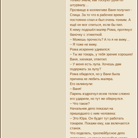
штурвалу…
Прозвище в коллективе Ваня получил -
Спица. За то что в рабочее время
постоянно спал и был очень тонким. А
ещё он мог спиться, если бы пил.
К нему подошёл маляр Рома, протянул
баночку с этикеткой.
– Можешь прочесть? А то я не вижу…
– Я тоже не вижу.
Рома искренне удивился:
– Ты же токарь, у тебя зрение хорошее!
Ваня, хихикая, ответил:
– У меня есть лупа. Хочешь дам
подержать за лупу?
Рома обиделся, но у Вани была
причина не любить маляра.
Его окликнули:
– Ваня!
Парень вздрогнул всем телом словно
его ударили, но тут же обернулся.
– Что такое?
Начальник депо показал на
пришедшего с ним человека:
– Это Юра. Он будет тут работать
токарем. Покажи ему, как включается
станок.
Что поделать, троллейбусное депо
держалось на грани рентабельности,