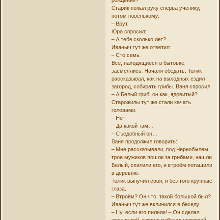
Старик пожал руку сперва ученику,
потом новенькому.
– Врут.
Юра спросил:
– А тебе сколько лет?
Иваныч тут же ответил:
– Сто семь.
Все, находящиеся в бытовке,
засмеялись. Начали обедать. Толик
рассказывал, как на выходных ездил
загород, собирать грибы. Ваня спросил:
– А Белый гриб, он как, ядовитый?
Старожилы тут же стали качать
головами.
– Нет!
– Да какой там…
– Съедобный он…
Ваня продолжил говорить:
– Мне рассказывали, под Чернобылем
трое мужиков пошли за грибами, нашли
Белый, спилили его, и втроём потащили
в деревню.
Толик выпучил свои, и без того крупные
глаза.
– Втроём? Он что, такой большой был?
Иваныч тут же вклинился в беседу.
– Ну, если его пилили! – Он сделал
жест рукой, словно работал ножовкой.