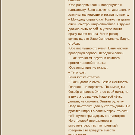
Юра распрямился, и повернулся к
наставнику. Ваня выключил двигатель и
хлопнул начинающего токаря по плечу.
– Молодец, справился! Только ты давил
очень быстро, надо спокойнее. Стружка
должна быть белой. А у тебя почти
сразу синяя пошла. Мог и резец
крякнуть, это было бы печально. Ладно,
отойди.
Юра послушно отступил. Ваня ключом
провернул барабан передней бабки.
– Так, это ключ. Крутани немного
против часовой стрелки.
Юра исполнил, но сказал:
– Туго идёт.
Ваня тут же ответил:
– Так и должно быть. Важна жёсткость.
Главное - не пережать. Понимаю, ты
боксёр и привык бить со всей силы, но
в цеху это лишнее. Надо всё чётко
делать, не сломать. Хватай рулетку.
Надо выставить длину сто тридцать. На
рулетке цифры в сантиметрах, то есть
тебе нужно тринадцать сантиметров.
Но у токарей все размеры в
миллиметрах, так что привыкай
говорить сто тридцать вместо
тринадцати…