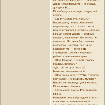
давно хотел прикупить… мне надо…
для дела. Вот.
Юра обернулся, и задал следующий
вопрос:
– Где тут можно руки помыть?
Выслушав путанные объяснения
надрывающегося от плача голоса,
боксёр отправился искать умывальник.
Пройдя метров десять, и свернув
направо, Юра увидел Механыча. Лет
пять назад Механыч был главным
инженером, но когда Глеб Саныч
возглавил МУП - должность
упразднили. Механыч перешёл
работать начальником цеха.
– Юра! Слышал, ты к нам токарем
пойдёшь работать?
– Да, где тут руки помыть?
Михалыч покачал головой.
– Юра, зачем тебе это? Что, стрелять
разучился? Или кошмары мучают?
Вдвоём они дошли до умывальника.
Юра схватил обмылок.
– Грязь можно смыть. Расскажи про
Ивана.
Начальник цеха упёр ладони в бока и
едва заметно покачал головой.
– Не скажу худого. Ну, его в детстве