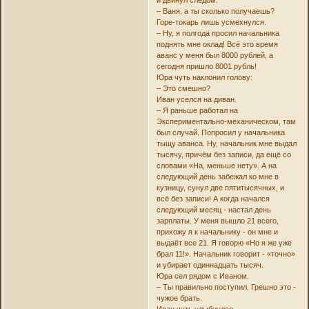
– Ваня, а ты сколько получаешь?
Горе-токарь лишь усмехнулся.
– Ну, я полгода просил начальника
поднять мне оклад! Всё это время
аванс у меня был 8000 рублей, а
сегодня пришло 8001 рубль!
Юра чуть наклонил голову:
– Это смешно?
Иван уселся на диван.
– Я раньше работал на
Экспериментально-механическом, там
был случай. Попросил у начальника
тыщу аванса. Ну, начальник мне выдал
тысячу, причём без записи, да ещё со
словами «На, меньше нету». А на
следующий день забежал ко мне в
кузницу, сунул две пятитысячных, и
всё без записи! А когда начался
следующий месяц - настал день
зарплаты. У меня вышло 21 всего,
прихожу я к начальнику - он мне и
выдаёт все 21. Я говорю «Но я же уже
брал 11!». Начальник говорит - «точно»
и убирает одиннадцать тысяч.
Юра сел рядом с Иваном.
– Ты правильно поступил. Грешно это -
чужое брать.
Иван чуть улыбнулся.