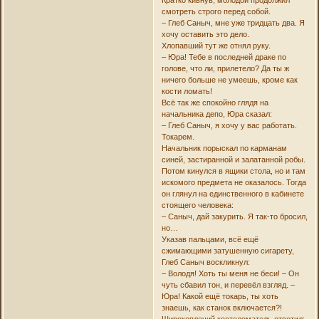
смотреть строго перед собой.
– Глеб Саныч, мне уже тридцать два. Я
хочу оставить это дело.
Хлопавший тут же отнял руку.
– Юра! Тебе в последней драке по
голове, что ли, прилетело? Да ты ж
ничего больше не умеешь, кроме как
кости ломать!
Всё так же спокойно глядя на
начальника депо, Юра сказал:
– Глеб Саныч, я хочу у вас работать.
Токарем.
Начальник порыскал по карманам
синей, застиранной и залатанной робы.
Потом кинулся в ящики стола, но и там
искомого предмета не оказалось. Тогда
он глянул на единственного в кабинете
стоящего человека:
– Саныч, дай закурить. Я так-то бросил,
но…
Указав пальцами, всё ещё
сжимающими затушенную сигарету,
Глеб Саныч воскликнул:
– Володя! Хоть ты меня не беси! – Он
чуть сбавил тон, и перевёл взгляд. –
Юра! Какой ещё токарь, ты хоть
знаешь, как станок включается?!
Широкоплечий костеломатель ответил: