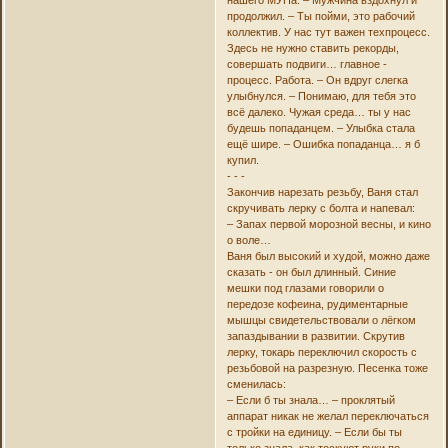
продолжил. – Ты пойми, это рабочий
коллектив. У нас тут важен техпроцесс.
Здесь не нужно ставить рекорды,
совершать подвиги… главное -
процесс. Работа. – Он вдруг слегка
улыбнулся. – Понимаю, для тебя это
всё далеко. Чужая среда… ты у нас
будешь попаданцем. – Улыбка стала
ещё шире. – Ошибка попаданца… я б
купил.
- - -
Закончив нарезать резьбу, Ваня стал
скручивать лерку с болта и напевал:
– Запах первой морозной весны, и кино
о воле…
Ваня был высокий и худой, можно даже
сказать - он был длинный. Синие
мешки под глазами говорили о
передозе кофеина, рудиментарные
мышцы свидетельствовали о лёгком
запаздывании в развитии. Скрутив
лерку, токарь переключил скорость с
резьбовой на разрезную. Песенка тоже
сменилась:
– Если б ты знала… – проклятый
аппарат никак не желал переключаться
с тройки на единицу. – Если бы ты
только знала, как тоскуют руки по