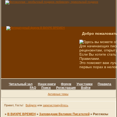
Добро пожаловать
Здесь вы можете о
Для начинающих писа
рецензентам, открыт 
Если Вы хотите стать
Правилами.
Это поможет вам луч
первых порах в нелов
Читальный зал
Наши книги
Форум
Участники
Правила
FAQ
Поиск
Регистрация
Войти
Активные темы
Привет, Гость!
Войдите
или
зарегистрируйтесь
.
»
В ВИХРЕ ВРЕМЕН
»
Заповедник Великих Писателей
»
Рассказы