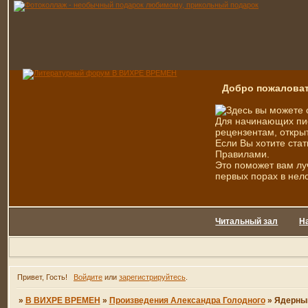
Добро пожаловат
Здесь вы можете 
Для начинающих пис
рецензентам, открыт
Если Вы хотите стат
Правилами.
Это поможет вам лу
первых порах в нел
Читальный зал
Н
Привет, Гость!
Войдите
или
зарегистрируйтесь
.
»
В ВИХРЕ ВРЕМЕН
»
Произведения Александра Голодного
»
Ядерны