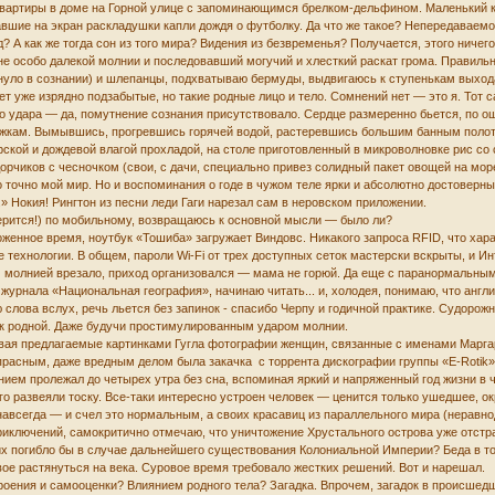
й квартиры в доме на Горной улице с запоминающимся брелком-дельфином. Маленький 
вшие на экран раскладушки капли дождя о футболку. Да что же такое? Непередавае
? А как же тогда сон из того мира? Видения из безвременья? Получается, этого ничег
е особо далекой молнии и последовавший могучий и хлесткий раскат грома. Правиль
ькнуло в сознании) и шлепанцы, подхватываю бермуды, выдвигаюсь к ступенькам выход
т уже изрядно подзабытые, но такие родные лицо и тело. Сомнений нет — это я. Тот с
го удара — да, помутнение сознания присутствовало. Сердце размеренно бьется, по о
ажкам. Вымывшись, прогревшись горячей водой, растеревшись большим банным полот
кой и дождевой влагой прохладой, на столе приготовленный в микроволновке рис со 
идорчиков с чесночком (свои, с дачи, специально привез солидный пакет овощей на мо
 точно мой мир. Но и воспоминания о годе в чужом теле ярки и абсолютно достоверн
» Нокия! Рингтон из песни леди Гаги нарезал сам в неровском приложении.
верится!) по мобильному, возвращаюсь к основной мысли — было ли?
оженное время, ноутбук «Тошиба» загружает Виндовс. Никакого запроса RFID, что хар
технологии. В общем, пароли Wi-Fi от трех доступных сеток мастерски вскрыты, и Ин
о молнией врезало, приход организовался — мама не горюй. Да еще с паранормальны
журнала «Национальная география», начинаю читать... и, холодея, понимаю, что анг
слова вслух, речь льется без запинок - спасибо Черпу и годичной практике. Судоро
как родной. Даже будучи простимулированным ударом молнии.
ивая предлагаемые картинками Гугла фотографии женщин, связанные с именами Маргаре
прасным, даже вредным делом была закачка с торрента дискографии группы «E-Rotik»
ием пролежал до четырех утра без сна, вспоминая яркий и напряженный год жизни в 
го развеяли тоску. Все-таки интересно устроен человек — ценится только ушедшее, о
авсегда — и счел это нормальным, а своих красавиц из параллельного мира (неравнод
риключений, самокритично отмечаю, что уничтожение Хрустального острова уже отст
 их погибло бы в случае дальнейшего существования Колониальной Империи? Беда в т
вое растянуться на века. Суровое время требовало жестких решений. Вот и нарешал.
троения и самооценки? Влиянием родного тела? Загадка. Впрочем, загадок в происшедш