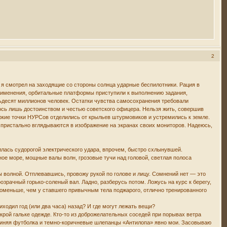
2
, я смотрел на заходящие со стороны солнца ударные беспилотники. Рация в
рименения, орбитальные платформы приступили к выполнению задания,
ьдесят миллионов человек. Остатки чувства самосохранения требовали
ось лишь достоинством и честью советского офицера. Нельзя жить, совершив
Яркие точки НУРСов отделились от крыльев штурмовиков и устремились к земле.
пристально вглядываются в изображение на экранах своих мониторов. Надеюсь,
лась судорогой электрического удара, впрочем, быстро схлынувшей.
ое море, мощные валы волн, грозовые тучи над головой, светлая полоса
 волной. Отплевавшись, провожу рукой по голове и лицу. Сомнений нет — это
озрачный горько-соленый вал. Ладно, разберусь потом. Ложусь на курс к берегу,
поменьше, чем у ставшего привычным тела поджарого, отлично тренированного
иходил год (или два часа) назад? И где могут лежать вещи?
рой гальке одежде. Кто-то из доброжелательных соседей при порывах ветра
-синяя футболка и темно-коричневые шлепанцы «Антилопа» явно мои. Засовываю