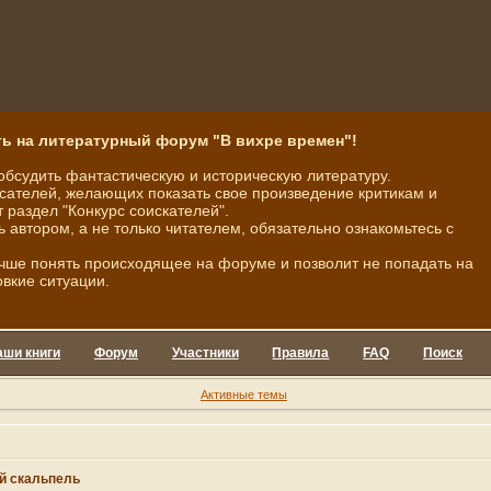
ь на литературный форум "В вихре времен"!
обсудить фантастическую и историческую литературу.
ателей, желающих показать свое произведение критикам и
 раздел "Конкурс соискателей".
ь автором, а не только читателем, обязательно ознакомьтесь с
чше понять происходящее на форуме и позволит не попадать на
овкие ситуации.
аши книги
Форум
Участники
Правила
FAQ
Поиск
Активные темы
й скальпель