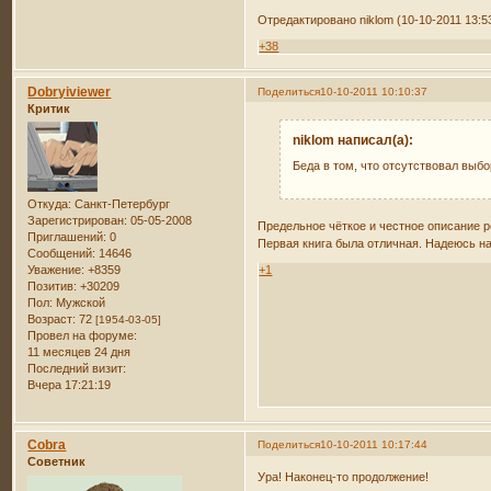
Отредактировано niklom (10-10-2011 13:5
+38
Dobryiviewer
Поделиться
10-10-2011 10:10:37
Критик
niklom написал(а):
Беда в том, что отсутствовал выб
Откуда:
Санкт-Петербург
Зарегистрирован
: 05-05-2008
Предельное чёткое и честное описание р
Приглашений:
0
Первая книга была отличная. Надеюсь на
Сообщений:
14646
+1
Уважение:
+8359
Позитив:
+30209
Пол:
Мужской
Возраст:
72
[1954-03-05]
Провел на форуме:
11 месяцев 24 дня
Последний визит:
Вчера 17:21:19
Cobra
Поделиться
10-10-2011 10:17:44
Советник
Ура! Наконец-то продолжение!