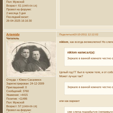
Пол:
Мужской
Возраст:
61
[1965-04-14]
Провел на форуме:
2 месяца 3 дня
Последний визит:
26-04-2025 16:16:30
Artemidy
Поделиться
10-10-2011 12:12:02
Читатель
niklom
, как всегда великолепно! Но сле
niklom написал(а):
Зеркало в ванной комнате честно
Целый год ГГ был в чужом теле, и от соб
Может лучше так?
Откуда:
г Южно-Сахалинск
Зарегистрирован
: 24-12-2009
Зеркало в ванной комнате честно
Приглашений:
0
Сообщений:
3760
Уважение:
+4415
Позитив:
+11486
или как вариант
Пол:
Мужской
Возраст:
57
[1969-06-19]
Провел на форуме:
уже слегка подзабытую (непривычн