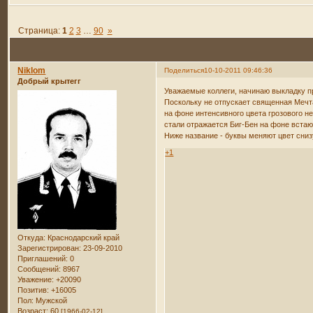
Страница:
1
2
3
…
90
»
Niklom
Поделиться
10-10-2011 09:46:36
Добрый крытегг
Уважаемые коллеги, начинаю выкладку пр
Поскольку не отпускает священная Мечта 
на фоне интенсивного цвета грозового н
стали отражается Биг-Бен на фоне встаю
Ниже название - буквы меняют цвет снизу
+1
Откуда:
Краснодарский край
Зарегистрирован
: 23-09-2010
Приглашений:
0
Сообщений:
8967
Уважение:
+20090
Позитив:
+16005
Пол:
Мужской
Возраст:
60
[1966-02-12]