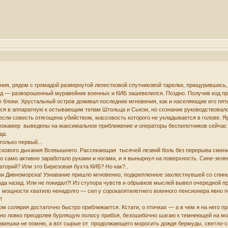
ения, рядом с громадой развернутой лепестковой спутниковой тарелки, прищурившись
нд — разворошенный муравейник военных и КИБ зашевелился. Поздно. Получив код п
 блоки. Хрустальный остров доживал последние мгновения, как и населяющие его пят
ься в аппаратную к остывающим телам Штольца и Сьюзи, но сознание руководствовал
если совесть отягощена убийством, массовость которого не укладывается в голове. 
еокамер выведены на максимальное приближение и операторы беспилотников сейчас 
да.
только первый...
аскового дыхания Всевышнего. Рассекающая тысячей лезвий боль без перерыва смени
само активно заработало руками и ногами, и я вынырнул на поверхность. Сине-зелен
аторий? Или это Бирюзовая бухта КИБ? Но как?..
жи Дивноморска! Узнавание пришло мгновенно, подкрепленное захлестнувшей со спины
ода назад. Или не покидал?! Из ступора чувств и обрывков мыслей вывел очередной пр
, мощности хватило ненадолго — сил у сорокапятилетнего военного пенсионера явно 
!
м солярия достаточно быстро приближается. Кстати, о птичках — а в чем я на него пр
но ловко преодолев бурлящую полосу прибоя, безошибочно шагаю к темнеющей на мок
 камешки не помню, а вот сырые от продолжающего моросить дождя бермуды, светло