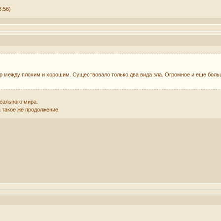
3:56)
ор между плохим и хорошим. Существовало только два вида зла. Огромное и еще больш
еального мира.
 такое же продолжение.