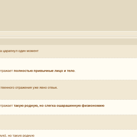
гка царапнул один момент
 отражает
полностью привычные лицо и тело
.
ственного отражения уже явно отвык.
 отражает
такую родную, но слегка ошарашенную физиономию
ую), но такую родную