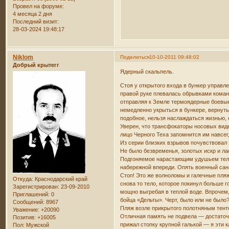
Провел на форуме:
4 месяца 2 дня
Последний визит:
28-03-2024 19:48:17
Niklom
Поделиться
10-10-2011 09:48:02
Добрый крытегг
Ядерный скальпель.
Стоя у открытого входа в бункер управл
правой руке плевалась обрывками кома
отправляя к Земле термоядерные боевые
немедленно укрыться в бункере, вернут
подобное, нельзя наслаждаться жизнью, 
Уверен, что трансфокаторы носовых вид
лицо Черного Теха запомнится им навсег
Из серии близких взрывов почувствовал 
Не было безвременья, золотых искр и л
Подгоняемое нарастающим удушьем тело 
набережной впереди. Опять военный сан
Стоп! Это же волноломы и галечные пля
Откуда:
Краснодарский край
снова то тело, которое покинул больше г
Зарегистрирован
: 23-09-2010
мощно выгребая в теплой воде. Впрочем
Приглашений:
0
бойца «Дельты». Черт, было или не было?
Сообщений:
8967
Пляж возле прикрытого полотняным тенто
Уважение:
+20090
Отличная память не подвела — достаточ
Позитив:
+16005
прижал стопку крупной галькой — я эти
Пол:
Мужской