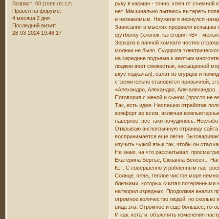
Возраст:
60
руку в карман - точно, ключ от съемно
[1966-02-12]
Провел на форуме:
нет. Машинально пытаюсь вытереть попа
4 месяца 2 дня
и незнакомым. Неужели я вернулся назад
Последний визит:
Зависания в мыслях прервали вспышка н
28-03-2024 19:48:17
футболку (хлопок, категория «В» - мел
Зеркало в ванной комнате честно отражае
молнии не было. Судорога электрическо
на середине подъема к желтым многоэт
лоджии веет свежестью, насыщенной морс
вкус подкачал), салат из огурцов и пом
стремительно становится привычной, это
«Алехандро, Алехандро, Але-алехандро...
Поговорив с женой и сыном (просто не 
Так, есть идея. Неспешно отработав пол
комфорт во всем, включая компьютерные 
наверное, все-таки почудилось. Неслаб
Открываю англоязычную страницу сайта 
воспринимается еще легче. Выговариваю 
изучить чужой язык так, чтобы он стал 
Не знаю, на что рассчитывал, просматр
Екатерина Бертье, Сюзанна Венсен... На
Кэт. С совершенно угробленным настроен
Солнце, пляж, теплое чистое море немно
близкими, которых считал потерянными н
натворил изрядных. Продолжая анализ п
огромное количество людей, но сколько
вида зла. Огромное и еще большее, гото
И как, кстати, объяснить изменения нас