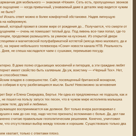
карманчик для мобильного — знакомая «Нокия». Сеть есть, пропущенных звонков
мое ощущение — когда привычный, узнаваемый даже в деталях мир видится чужим
о не было?
но! Искать ответ можно в более комфортной обстановке. Надев липнущую
а на набережную.
амый, который прожил в своем мире от рождения до... Получается, что смерти от
щущениям — очень не помешает теплый душ. Под ливень все-таки попал, где-то
енцем, продолжаю размышлять за ужином на кухоньке. Из открытой двери
специями и магнитовской полуфабрикатной котлетой (мясца явно маловато, да и
ре), на экране небольшого телевизора «Сони» новости канала НТВ. Реальность
ы. Доев, не спеша насладился чаем с сушками, перемываю посуду.
актерно. В доме полно отдыхающих москвичей и питерцев, а эти граждане любят
тернет имеет свойство быть халявным. Да уж, воистину — «Черный Тех». Нет,
ми способностями.
лийским владею в совершенстве. Сайт, посвященный британской монархии,
жно собираю в кучу разбегающиеся мысли. Было! Невозможно за мгновения
т Берг и Елена Свиридова, Бертье. Ни одна из предложенных не подошла, как и
, не пошел на пользу запуск тех песен, что в чужом мире исполняла малышка
чужом теле, друзей и любимых.
кружающее воспринимается как должное. Вот только вчера разговаривал с
ушен к ним до сих пор, надо честно признать) вспоминаю с болью. Да, дел там
раненно считаю правильным геополитическим решением. Конечно, уничтожил
ом, что отсутствовал выбор между плохим и хорошим. Существовало только два
ем хватает, только с ответами плохо.