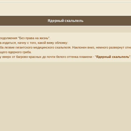
Ядерный скальпель
одолжения "Без права на жизнь".
издаться, начну с того, какой вижу обложку:
еба лезвие гигантского медицинского скальпеля. Наклонен вниз, немного развернут от
щего ядерного гриба.
 вверх от багрово-красных до почти белого оттенка пламени - "
Ядерный скальпель
"