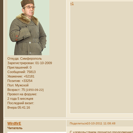
+1
Откуда:
Симферополь
Зарегистрирован
: 01-10-2009
Приглашений:
0
Сообщений:
75813
Уважение:
+52181
Позитив:
+33254
Пол:
Мужской
Возраст:
75
[1950-09-22]
Провел на форуме:
2 года 5 месяцев
Последний визит:
Вчера 05:41:16
WirdfirE
Поделиться
10-10-2011 11:08:48
Читатель
С удовольствием прочитал продолжение!