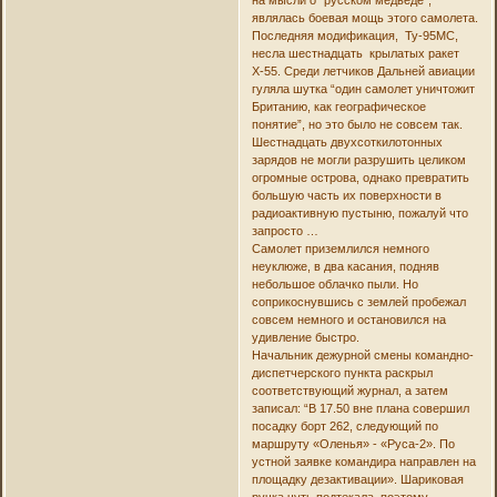
являлась боевая мощь этого самолета.
Последняя модификация, Ту-95МС,
несла шестнадцать крылатых ракет
Х-55. Среди летчиков Дальней авиации
гуляла шутка “один самолет уничтожит
Британию, как географическое
понятие”, но это было не совсем так.
Шестнадцать двухсоткилотонных
зарядов не могли разрушить целиком
огромные острова, однако превратить
большую часть их поверхности в
радиоактивную пустыню, пожалуй что
запросто …
Самолет приземлился немного
неуклюже, в два касания, подняв
небольшое облачко пыли. Но
соприкоснувшись с землей пробежал
совсем немного и остановился на
удивление быстро.
Начальник дежурной смены командно-
диспетчерского пункта раскрыл
соответствующий журнал, а затем
записал: “В 17.50 вне плана совершил
посадку борт 262, следующий по
маршруту «Оленья» - «Руса-2». По
устной заявке командира направлен на
площадку дезактивации». Шариковая
ручка чуть подтекала, поэтому