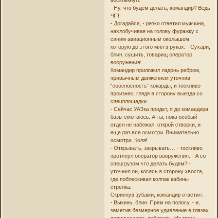
- Ну, что будем делать, командир? Ведь
ЧП!
- Догадайся, - резко ответил мужчина,
нахлобучивая на голову фуражку с
синим авиационным околышем,
которую до этого мял в руках. - Сухари,
блин, сушить, товарищ оператор
вооружения!
Командир приложил ладонь ребром,
привычным движением уточнив
“соосносность” кокарды, и тоскливо
произнес, глядя в сторону выезда со
спецплощадки.
- Сейчас УАЗка придет, я до командира
базы смотаюсь. А ты, пока особый
отдел не набежал, открой створки, и
еще раз все осмотри. Внимательно
осмотри, Коля!
- Открывать, закрывать… - тоскливо
протянул оператор вооружения. - А со
спецгрузом что делать будем? -
уточнил он, косясь в сторону хвоста,
где поблескивал колпак кабины
стрелка.
Скрипнув зубами, командир ответил:
- Выкинь, блин. Прям на полосу, - и,
заметив безмерное удивление в глазах
подчиненного, добавил: - Не тронь,