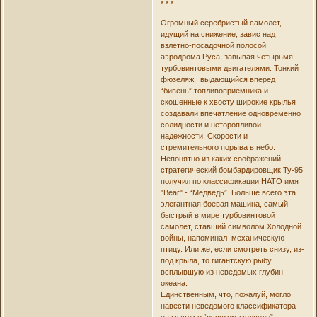
* * *
Огромный серебристый самолет,
идущий на снижение, завис над
взлетно-посадочной полосой
аэродрома Руса, завывая четырьмя
турбовинтовыми двигателями. Тонкий
фюзеляж, выдающийся вперед
“бивень” топливоприемника и
скошенные к хвосту широкие крылья
создавали впечатление одновременно
солидности и неторопливой
надежности. Скорости и
стремительного порыва в небо.
Непонятно из каких соображений
стратегический бомбардировщик Ту-95
получил по классификации НАТО имя
"Bear" - “Медведь”. Больше всего эта
элегантная боевая машина, самый
быстрый в мире турбовинтовой
самолет, ставший символом Холодной
войны, напоминал механическую
птицу. Или же, если смотреть снизу, из-
под крыла, то гигантскую рыбу,
всплывшую из неведомых глубин
океана.
Единственным, что, пожалуй, могло
навести неведомого классификатора
на мысли о “русском медведе”,