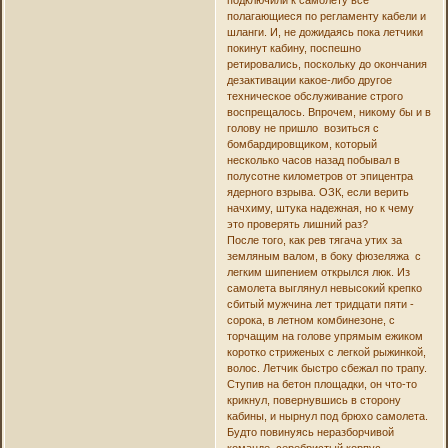
полагающиеся по регламенту кабели и
шланги. И, не дожидаясь пока летчики
покинут кабину, поспешно
ретировались, поскольку до окончания
дезактивации какое-либо другое
техническое обслуживание строго
воспрещалось. Впрочем, никому бы и в
голову не пришло возиться с
бомбардировщиком, который
несколько часов назад побывал в
полусотне километров от эпицентра
ядерного взрыва. ОЗК, если верить
начхиму, штука надежная, но к чему
это проверять лишний раз?
После того, как рев тягача утих за
земляным валом, в боку фюзеляжа с
легким шипением открылся люк. Из
самолета выглянул невысокий крепко
сбитый мужчина лет тридцати пяти -
сорока, в летном комбинезоне, с
торчащим на голове упрямым ежиком
коротко стриженых с легкой рыжинкой,
волос. Летчик быстро сбежал по трапу.
Ступив на бетон площадки, он что-то
крикнул, повернувшись в сторону
кабины, и нырнул под брюхо самолета.
Будто повинуясь неразборчивой
команде, серебристый корпус