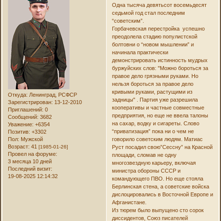
Одна тысяча девятьсот восемьдесят
седьмой год стал последним
“советским”.
Горбачевская перестройка успешно
преодолела стадию популистской
болтовни о “новом мышлении” и
начинала практически
демонстрировать истинность мудрых
буржуйских слов: "Можно бороться за
правое дело грязными руками. Но
нельзя бороться за правое дело
кривыми руками, растущими из
Откуда:
Ленинград, РСФСР
задницы" . Партия уже разрешила
Зарегистрирован
: 13-12-2010
кооперативы и частные совместные
Приглашений:
0
предприятия, но еще не ввела талоны
Сообщений:
3682
на сахар, водку и сигареты. Слово
Уважение:
+6354
“приватизация” пока ни о чем не
Позитив:
+3302
говорило советским людям. Матиас
Пол:
Мужской
Возраст:
41
Руст посадил свою”Сессну” на Красной
[1985-01-26]
Провел на форуме:
площади, сломав не одну
3 месяца 10 дней
многозвездную карьеру, включая
Последний визит:
министра обороны СССР и
19-08-2025 12:14:32
командующего ПВО. Но еще стояла
Берлинская стена, а советские войска
дислоцировались в Восточной Европе и
Афганистане.
Из тюрем было выпущено сто сорок
диссидентов, Союз писателей