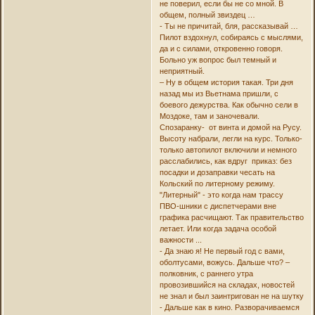
не поверил, если бы не со мной. В
общем, полный звиздец …
- Ты не причитай, бля, рассказывай …
Пилот вздохнул, собираясь с мыслями,
да и с силами, откровенно говоря.
Больно уж вопрос был темный и
неприятный.
– Ну в общем история такая. Три дня
назад мы из Вьетнама пришли, с
боевого дежурства. Как обычно сели в
Моздоке, там и заночевали.
Спозаранку- от винта и домой на Русу.
Высоту набрали, легли на курс. Только-
только автопилот включили и немного
расслабились, как вдруг приказ: без
посадки и дозаправки чесать на
Кольский по литерному режиму.
"Литерный" - это когда нам трассу
ПВО-шники с диспетчерами вне
графика расчищают. Так правительство
летает. Или когда задача особой
важности ...
- Да знаю я! Не первый год с вами,
оболтусами, вожусь. Дальше что? –
полковник, с раннего утра
провозившийся на складах, новостей
не знал и был заинтригован не на шутку
- Дальше как в кино. Разворачиваемся