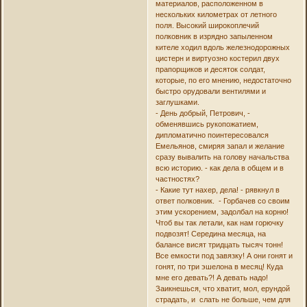
материалов, расположенном в
нескольких километрах от летного
поля. Высокий широкоплечий
полковник в изрядно запыленном
кителе ходил вдоль железнодорожных
цистерн и виртуозно костерил двух
прапорщиков и десяток солдат,
которые, по его мнению, недостаточно
быстро орудовали вентилями и
заглушками.
- День добрый, Петрович, -
обменявшись рукопожатием,
дипломатично поинтересовался
Емельянов, смиряя запал и желание
сразу вывалить на голову начальства
всю историю. - как дела в общем и в
частностях?
- Какие тут нахер, дела! - рявкнул в
ответ полковник. - Горбачев со своим
этим ускорением, задолбал на корню!
Чтоб вы так летали, как нам горючку
подвозят! Середина месяца, на
балансе висят тридцать тысяч тонн!
Все емкости под завязку! А они гонят и
гонят, по три эшелона в месяц! Куда
мне его девать?! А девать надо!
Заикнешься, что хватит, мол, ерундой
страдать, и слать не больше, чем для