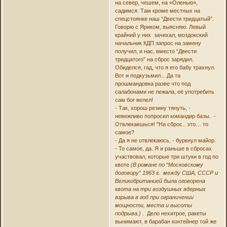
на север, чешем, на «Оленью»,
садимся. Там кроме местных на
спецстоянке наш “Двести тридцатый”.
Говорю с Яриком, выясняю. Левый
крайний у них зачихал, моздокский
начальник КДП запрос на замену
получил, и нас, вместо “Двести
тридцатого” на сброс зарядил.
Обиделся, гад, что я его бабу трахнул.
Вот и подкузьмил... Да та
прошмандовка разве что под
салабонами не лежала, её употребить
сам бог велел!
- Так, хорош резину тянуть, -
невежливо попросил командир базы. -
Отвлекаешься! "На сброс.. это… то
самое?
- Да я не отвлекаюсь, - буркнул майор.
- То самое, да. Я и раньше в сбросах
участвовал, которые три штуки в год по
квоте
(В романе по “Московскому
договору” 1963 г. между США, СССР и
Великобританией была оговорена
квота на три воздушных ядерных
взрыва в год при ограничении
мощности, места и высоты
подрыва.)
. Дело нехитрое, ракеты
вынимают, в барабан контейнер той же