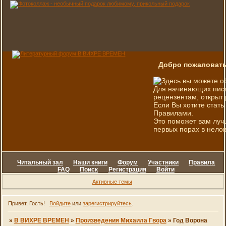
Добро пожаловать
Здесь вы можете о
Для начинающих писа
рецензентам, открыт 
Если Вы хотите стать
Правилами.
Это поможет вам луч
первых порах в нелов
Читальный зал
Наши книги
Форум
Участники
Правила
FAQ
Поиск
Регистрация
Войти
Активные темы
Привет, Гость!
Войдите
или
зарегистрируйтесь
.
»
В ВИХРЕ ВРЕМЕН
»
Произведения Михаила Гвора
»
Год Ворона