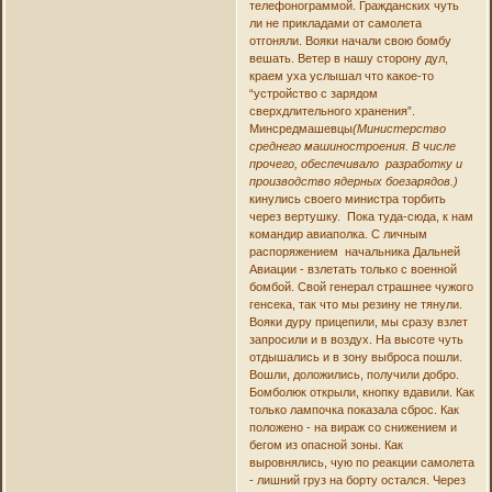
телефонограммой. Гражданских чуть
ли не прикладами от самолета
отгоняли. Вояки начали свою бомбу
вешать. Ветер в нашу сторону дул,
краем уха услышал что какое-то
“устройство с зарядом
сверхдлительного хранения”.
Минсредмашевцы
(Министерство
среднего машиностроения. В числе
прочего, обеспечивало разработку и
производство ядерных боезарядов.)
кинулись своего министра торбить
через вертушку. Пока туда-сюда, к нам
командир авиаполка. С личным
распоряжением начальника Дальней
Авиации - взлетать только с военной
бомбой. Свой генерал страшнее чужого
генсека, так что мы резину не тянули.
Вояки дуру прицепили, мы сразу взлет
запросили и в воздух. На высоте чуть
отдышались и в зону выброса пошли.
Вошли, доложились, получили добро.
Бомболюк открыли, кнопку вдавили. Как
только лампочка показала сброс. Как
положено - на вираж со снижением и
бегом из опасной зоны. Как
выровнялись, чую по реакции самолета
- лишний груз на борту остался. Через