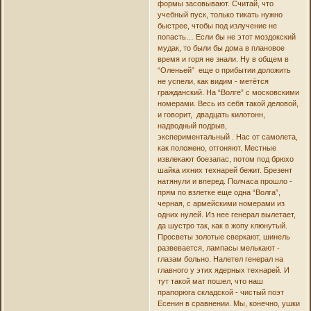
формы засовывают. Считай, что
учебный пуск, только тикать нужно
быстрее, чтобы под излучение не
попасть… Если бы не этот моздокский
мудак, то были бы дома в плановое
время и горя не знали. Ну в общем в
“Оленьей” еще о прибытии доложить
не успели, как видим - метётся
гражданский. На “Волге” с московскими
номерами. Весь из себя такой деловой,
и говорит, двадцать килотонн,
надводный подрыв,
экспериментальный . Нас от самолета,
как положено, отгоняют. Местные
извлекают боезапас, потом под брюхо
шайка ихних технарей бежит. Брезент
натянули и вперед. Полчаса прошло -
прям по взлетке еще одна “Волга”,
черная, с армейскими номерами из
одних нулей. Из нее генерал вылетает,
да шустро так, как в жопу клюнутый.
Просветы золотые сверкают, шинель
развевается, лампасы мелькают -
глазам больно. Налетел генерал на
главного у этих ядерных технарей. И
тут такой мат пошел, что наш
прапорюга складской - чистый поэт
Есенин в сравнении. Мы, конечно, ушки