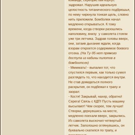
задрожал. Нарушив идеальную
целостность титанического подбрюшья,
по нему чиркнула тонкая щель, словно
нить приложили. Бомболюк начал
медленно открываться. К тому
времени, когда створки разошлись
наполовину, внизу у самолета стояли
уже три летчика. Задрав головы вверх,
они, затаив дыхание ждали, когда
взорам откроется содержимое боевого
отсека.
(На Ту-95 нет прямого
доступа из кабины пилотов в
бомбоотсек)
- Ммммать! - выпалил тот, что
спустился первым, как только сумел
разглядеть то, что находится внутри.
Не став дожидаться полного
раскрытия, он подбежал к трапу и
заорал:
- Костя! Закрывай, нахер, обратно!
Серега! Связь с КДП! Пусть машину
высылают! Чем скорее, тем лучше!
Створки, дернувшись на месте,
медленно поехали вверх, закрылись.
Из самолета выскочил четвертый
летчик. Заполошно оглянувшись, он
буквально скатился по трапу, и
воскликнул: