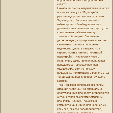
сказать.
Начальник смены отдал приказ, и через
несколько минут к “Медведю” по
рулежной дорожке уже мчался тягач.
Задача у него была несложной -
отбуксировать бомбардировщик в
дальний конец летного поля, где с утра
с ним начнет работать взвод
химической защиты. В принципе,
дезактивацию, а проще говоря, мытье
самолета с мылом и порошком,
надлежало сделать сегодня. Но в
строгом соответствии с политикой
перестройки, гласности и нового
мышления, единственная исправная
передвижная авторазливочная
станция АРС-15М по приказу
начальника политотдела с раннего утра
трудилась на полях соседствующего
колхоза.
Тягач, фыркая солярным выхлопом,
оттащил “Борт 262” на специально
оборудованную площадку, огороженную
с трех сторон высокими земляными
насыпями. Техники, похожие в
комбинезонах ОЗК на пришельцев из
космоса, быстро подставили трап,
подключили к самолету все