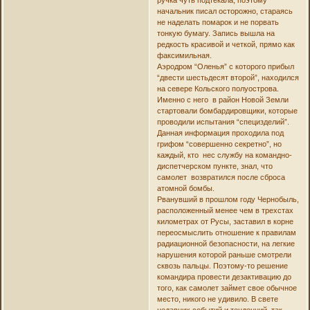
начальник писал осторожно, стараясь
не наделать помарок и не порвать
тонкую бумагу. Запись вышла на
редкость красивой и четкой, прямо как
факсимильная.
Аэродром “Оленья” с которого прибыл
“двести шестьдесят второй”, находился
на севере Кольского полуострова.
Именно с него в район Новой Земли
стартовали бомбардировщики, которые
проводили испытания “специзделий”.
Данная информация проходила под
грифом “совершенно секретно”, но
каждый, кто нес службу на командно-
диспетчерском пункте, знал, что
самолет возвратился после сброса
атомной бомбы.
Рванувший в прошлом году Чернобыль,
расположенный менее чем в трехстах
километрах от Русы, заставил в корне
переосмыслить отношение к правилам
радиационной безопасности, на легкие
нарушения которой раньше смотрели
сквозь пальцы. Поэтому-то решение
командира провести дезактивацию до
того, как самолет займет свое обычное
место, никого не удивило. В свете
недавних событий и тенденций, так