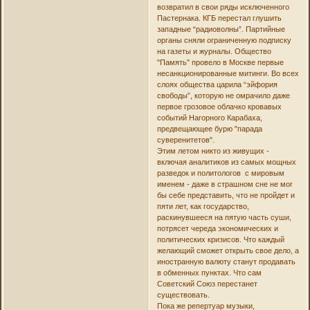
возвратил в свои ряды исключенного
Пастернака. КГБ перестал глушить
западные “радиоволны”. Партийные
органы сняли ограниченную подписку
на газеты и журналы. Общество
"Память" провело в Москве первые
несанкционированные митинги. Во всех
слоях общества царила “эйфория
свободы”, которую не омрачило даже
первое грозовое облачко кровавых
событий Нагорного Карабаха,
предвещающее бурю "парада
суверенитетов".
Этим летом никто из живущих -
включая аналитиков из самых мощных
разведок и политологов с мировым
именем - даже в страшном сне не мог
бы себе представить, что не пройдет и
пяти лет, как государство,
раскинувшееся на пятую часть суши,
потрясет череда экономических и
политических кризисов. Что каждый
желающий сможет открыть свое дело, а
иностранную валюту станут продавать
в обменных пунктах. Что сам
Советский Союз перестанет
существовать.
Пока же репертуар музыки,