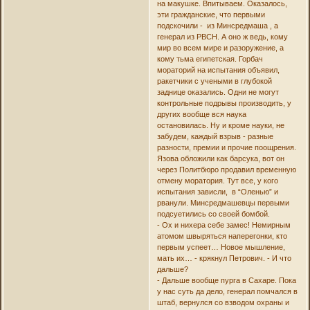
на макушке. Впитываем. Оказалось,
эти гражданские, что первыми
подскочили - из Минсредмаша , а
генерал из РВСН. А оно ж ведь, кому
мир во всем мире и разоружение, а
кому тьма египетская. Горбач
мораторий на испытания объявил,
ракетчики с учеными в глубокой
заднице оказались. Одни не могут
контрольные подрывы производить, у
других вообще вся наука
остановилась. Ну и кроме науки, не
забудем, каждый взрыв - разные
разности, премии и прочие поощрения.
Язова обложили как барсука, вот он
через Политбюро продавил временную
отмену моратория. Тут все, у кого
испытания зависли, в “Оленью” и
рванули. Минсредмашевцы первыми
подсуетились со своей бомбой.
- Ох и нихера себе замес! Немирным
атомом швыряться наперегонки, кто
первым успеет… Новое мышление,
мать их… - крякнул Петрович. - И что
дальше?
- Дальше вообще пурга в Сахаре. Пока
у нас суть да дело, генерал помчался в
штаб, вернулся со взводом охраны и