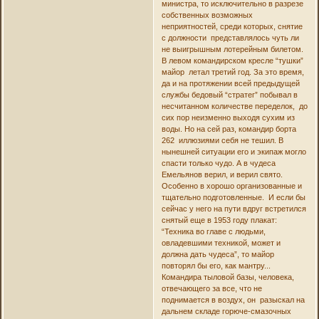
министра, то исключительно в разрезе
собственных возможных
неприятностей, среди которых, снятие
с должности представлялось чуть ли
не выигрышным лотерейным билетом.
В левом командирском кресле “тушки”
майор летал третий год. За это время,
да и на протяжении всей предыдущей
службы бедовый “стратег” побывал в
несчитанном количестве переделок, до
сих пор неизменно выходя сухим из
воды. Но на сей раз, командир борта
262 иллюзиями себя не тешил. В
нынешней ситуации его и экипаж могло
спасти только чудо. А в чудеса
Емельянов верил, и верил свято.
Особенно в хорошо организованные и
тщательно подготовленные. И если бы
сейчас у него на пути вдруг встретился
снятый еще в 1953 году плакат:
“Техника во главе с людьми,
овладевшими техникой, может и
должна дать чудеса”, то майор
повторял бы его, как мантру...
Командира тыловой базы, человека,
отвечающего за все, что не
поднимается в воздух, он разыскал на
дальнем складе горюче-смазочных