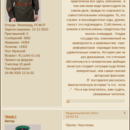
практически все здесь описанное, в
том или ином виде происходило на
самом деле, правда по отдельности,
самостоятельными эпизодами. Те, кто
служил в восьмидесятые годы, думаю,
смогут это подтвердить. Собственно, в
Откуда:
Ленинград, РСФСР
романе и использованы свидетельства
Зарегистрирован
: 13-12-2010
Приглашений:
0
многих очевидцев. Упадок
Сообщений:
3682
государства, помноженный на
Уважение:
+6354
криворукость и кривомыслие горе-
Позитив:
+3302
реформаторов порождал воистину
Пол:
Мужской
удивительные сюжеты. История уже не
Возраст:
41
[1985-01-26]
раз доказывала, что стечение
Провел на форуме:
обстоятельств и человеческие амбиции
3 месяца 10 дней
зачастую создают ситуации куда более
Последний визит:
невероятные, чем самая смелая
19-08-2025 12:14:32
авторская фантазия.
Я постарался рассказать
фантастическую историю “а что, если
...” . Что и как получилось, вам судить,
уважаемые читатели.
+1
3
Поделиться
13-01-2014
Чекист
16:42:14
Автор
Пролог. Неучтенка