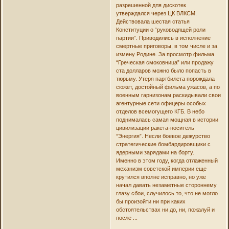
разрешенной для дискотек
утверждался через ЦК ВЛКСМ.
Действовала шестая статья
Конституции о “руководящей роли
партии”. Приводились в исполнение
смертные приговоры, в том числе и за
измену Родине. За просмотр фильма
“Греческая смоковница” или продажу
ста долларов можно было попасть в
тюрьму. Утеря партбилета порождала
сюжет, достойный фильма ужасов, а по
военным гарнизонам раскидывали свои
агентурные сети офицеры особых
отделов всемогущего КГБ. В небо
поднималась самая мощная в истории
цивилизации ракета-носитель
“Энергия”. Несли боевое дежурство
стратегические бомбардировщики с
ядерными зарядами на борту.
Именно в этом году, когда отлаженный
механизм советской империи еще
крутился вполне исправно, но уже
начал давать незаметные стороннему
глазу сбои, случилось то, что не могло
бы произойти ни при каких
обстоятельствах ни до, ни, пожалуй и
после ...