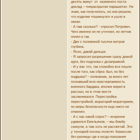
десять минут от наземного поста
доклад – «нераскрытие парашюта». Не
знаю, как получилось, но они решили,
что изделие «пшикнуло» и ушло в
океан.
- А там сколько? - спросил Петрович.
Чего именно он не уточнил, но летчик
понял и так.
- Две с половиной тысячи метров
глубина.
- Ясно, давай дальше.
- Я запросил разрешение сразу домой
идти, без подскока с дозаправкой.
- И у вас что, так спокойно все пошло
после того, как сброс был, но без
подрыва? – полковник, за много лет
познавший всю неисчерпаемость
военного бардака, вполне верил в
рассказ, но в этом месте
засомневался. Перестройка-
перестройкой, мораторий-мораторием,
но меры безопасности еще никто не
отменял.
- А с нас какой спрос? – искренне
удивился Емельянов, – мы бомбу
скинули, а там хоть не рассветай. Это
у технарей погоны полетят. Комиссии
без разницы где и когда показания