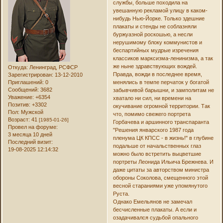
службы, больше походила на
увешанную рекламой улицу в каком-
нибудь Нью-Йорке. Только здешние
плакаты и стенды не соблазняли
буржуазной роскошью, а несли
нерушимому блоку коммунистов и
беспартийных мудрые изречения
классиков марксизма-ленинизма, а так
же ныне здравствующих вождей.
Откуда:
Ленинград, РСФСР
Правда, вожди в последнее время,
Зарегистрирован
: 13-12-2010
Приглашений:
0
менялись в темпе перчаток у богатой
Сообщений:
3682
забывчивой барышни, и замполитам не
Уважение:
+6354
хватало ни сил, ни времени на
Позитив:
+3302
окучивание огромной территории. Так
Пол:
Мужской
что, помимо свежего портрета
Возраст:
41
[1985-01-26]
Горбачева и аршинного транспаранта
Провел на форуме:
"Решения январского 1987 года
3 месяца 10 дней
пленума ЦК КПСС - в жизнь!" в глубине
Последний визит:
подальше от начальственных глаз
19-08-2025 12:14:32
можно было встретить выцветшие
портреты Леонида Ильича Брежнева. И
даже цитаты за авторством министра
обороны Соколова, смещенного этой
весной стараниями уже упомянутого
Руста.
Однако Емельянов не замечал
бесчисленные плакаты. А если и
озадачивался судьбой опального