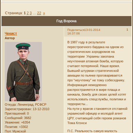
Страница:
1
2
3
…
22
»
Год Ворона
1
Поделиться
13-01-2014
Чекист
16:37:06
Автор
В 1987 году в результате
перестроечного бардака на одном из
стратегических аэродромов на
территории Украины закопана
неучтенная атомная бомба, которую
считают потерянной. Наше время.
Бывший штурман стратегической
авиации по пьянке проговаривается
про “неучтенку” не тому собеседнику.
Информация немедленно
распространяется в мире плаща и
кинжала, бомбу для своих целей хотят
использовать спецслужбы, политики и
террористы...
Откуда:
Ленинград, РСФСР
На пути у врагов становятся отставной
Зарегистрирован
: 13-12-2010
Приглашений:
0
украинский офицер и молодой агент
Сообщений:
3682
ЦРУ, считающий себя героем романов
Уважение:
+6354
Тома Клэнси
Позитив:
+3302
П.С. Реальность самую малость
Пол:
Мужской