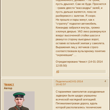
пусть дрыхнет. Сам не буди. Проснется
- грамм двести “массандры” залей, и
пусть дальше валяется, пока не
разберемся с залетом. Я скоро.
Не прошло и пары минут, как к
“стратегу” подкатил автомобиль.
Командир забрался внутрь, громко
хлопнув дверью. УАЗ лихо развернулся
вокруг высоченной стойки шасси и
рванул в сторону выездных ворот,
оставив остальной экипаж у самолета.
Выражения лиц у летчиков строго
соответствовали вульгарному понятию
“охреневшие” …
Отредактировано Чекист (14-01-2014
12:05:50)
+6
4
Поделиться
13-01-2014
Чекист
16:42:57
Автор
Стараниями замполитов аэродромные
задворки были щедро украшены
всяческой наглядной агитацией.
Пятикилометровая дорога, вдоль
которой располагались технические