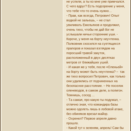
не успели, а ты ко мне уже примчался.
С чего вдруг? Есть подозрение у меня,
что тебе что-то очень нужно…
- Прав, как всегда, Петрович! Опыт
водкой не зальешь, – не стал
увиливать Емельянов и продолжил,
очень тихо, чтобы не дай бог не
услышали ничьи сторонние уши. -
Короче, у меня на борту неучтенка.
Полковник скосился на суетящихся
прапоров и показал взглядом на
поросший травой закуток,
расположенный в двух десятках
метров от ближайших ушей.
- И какая же у тебя, после «Оленьей»
на борту может быть неучтенка? – так
же тихо вопросил Петрович, как только
они удалились от подчиненных на
безопасное расстояние. – Не поселок
оленеводов, в самом деле, а полигон.
Темнишь, сосед …
- Та самая, про какую ты подумал, –
отлично зная, что командира базы
можно одолеть лишь в лобовой атаке,
без обиняков врезал майор.
- Охренел? Первое апреля давно
прошло.
- Какой тут к зеленям, апрель! Сам бы