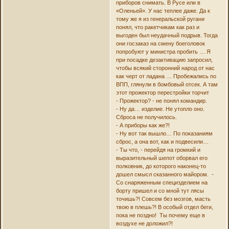
приборов снимать. В Русе или в
«Оленьей». У нас теплее даже. Да к
тому же я из генеральской ругани
понял, что ракетчикам как раз и
выгоден был неудачный подрыв. Тогда
они госзаказ на смену боеголовок
попробуют у министра пробить … Я
при посадке дезактивацию запросил,
чтобы всякий сторонний народ от нас
как черт от ладана … Пробежались по
ВПП, глянули в бомбовый отсек. А там
этот прожектор перестройки торчит
- Прожектор? - не понял командир.
- Ну да… изделие. Не утопло оно.
Сброса не получилось.
- А приборы как же?!
- Ну вот так вышло… По показаниям
сброс, а она вот, как и подвесили…
- Ты что, - перейдя на громкий и
выразительный шепот оборвал его
полковник, до которого наконец-то
дошел смысл сказанного майором. -
Со снаряженным специзделием на
борту пришел и со мной тут лясы
точишь?! Совсем без мозгов, масть
твою в плешь?! В особый отдел беги,
пока не поздно! Ты почему еще в
воздухе не доложил?!