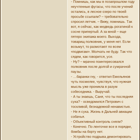
- Помнишь, как мы в позапрошлом году
неучтенные фугасы, что после учений
остались, в лесное озеро по твоей
просьбе ссыпали? – требовательно
спросил летчик. – Вижу, помнишь. Так
вот, я сейчас, как медведь рогатиной к
сосне припертый. А за мной – еще
пятеро экипажа моего. Выхода,
товарищ полковник, у меня нет. Если
возьмут, то размотают по всем
«подвигам». Молчать не буду. Так что
сядем, как говорится, усе.
- Ну? – мрачно поинтересовался
полковник после долгой и сумрачной
паузы.
- …баранки гну, - ответил Емельянов
чуть посмелее, чувствуя, что нужная
мысль уже проникла в разум
собеседника. - Выручай.
- А ты знаешь, Саня, что ты последняя
сука? - осведомился Петрович с
тоскливой, безнадежной ненавистью.
- Не я сука. Жизнь в Дальней авиации
собачья.
- Объективный контроль сняли?
- Конечно. По ленточке все в порядке,
бомбы на борту нет.
- Устройство подрыва демонтировать