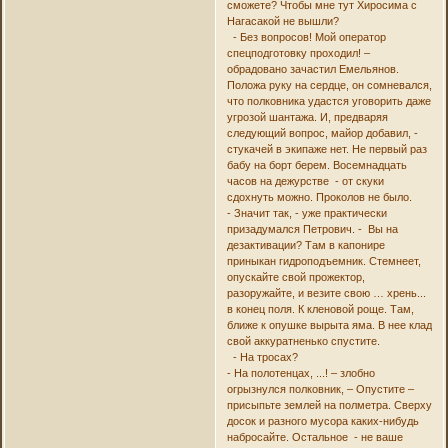
сможете? Чтобы мне тут Хиросима с
Нагасакой не вышли?
- Без вопросов! Мой оператор
спецподготовку проходил! –
обрадовано зачастил Емельянов.
Положа руку на сердце, он сомневался,
что полковника удастся уговорить даже
угрозой шантажа. И, предваряя
следующий вопрос, майор добавил, -
стукачей в экипаже нет. Не первый раз
бабу на борт берем. Восемнадцать
часов на дежурстве - от скуки
сдохнуть можно. Проколов не было.
- Значит так, - уже практически
призадумался Петрович. - Вы на
дезактивации? Там в капонире
приныкан гидроподъемник. Стемнеет,
опускайте свой прожектор,
разоружайте, и везите свою … хрень...
в конец поля. К кленовой роще. Там,
ближе к опушке вырыта яма. В нее клад
свой аккуратненько спустите.
- На тросах?
- На полотенцах, ...! – злобно
огрызнулся полковник, – Опустите –
присыпьте землей на полметра. Сверху
досок и разного мусора каких-нибудь
набросайте. Остальное - не ваше