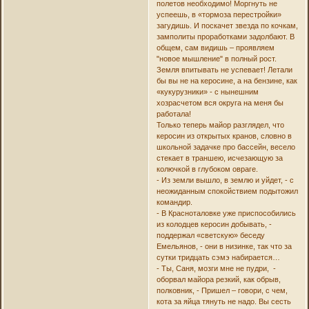
полетов необходимо! Моргнуть не
успеешь, в «тормоза перестройки»
загудишь. И поскачет звезда по кочкам,
замполиты проработками задолбают. В
общем, сам видишь – проявляем
"новое мышление" в полный рост.
Земля впитывать не успевает! Летали
бы вы не на керосине, а на бензине, как
«кукурузники» - с нынешним
хозрасчетом вся округа на меня бы
работала!
Только теперь майор разглядел, что
керосин из открытых кранов, словно в
школьной задачке про бассейн, весело
стекает в траншею, исчезающую за
колючкой в глубоком овраге.
- Из земли вышло, в землю и уйдет, - с
неожиданным спокойствием подытожил
командир.
- В Красноталовке уже приспособились
из колодцев керосин добывать, -
поддержал «светскую» беседу
Емельянов, - они в низинке, так что за
сутки тридцать сэмэ набирается…
- Ты, Саня, мозги мне не пудри, -
оборвал майора резкий, как обрыв,
полковник, - Пришел – говори, с чем,
кота за яйца тянуть не надо. Вы сесть