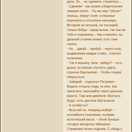
дело. Эх… не сдюжите, спалитесь…
- Сдюжим! - как можно убедительнее
заверил пилот. - Ты же наш "объект"
знаешь, вокруг поля сплошные
перелески и отсыпные капониры.
Вечером ни летунов, ни технарей,
только бойцы - караульные, так они же
тебе и подчинены... Как стемнеет, на
дальней стоянке можно хоть танк
гонять.
- Ну… давай… пробуй, - через силу,
выдавливая каждое слово, ответил
полковник.
- Так я машину твою заберу? – чуть
дыша, из опаски спугнуть удачу,
спросил Емельянов. - Чтобы скорее
обернуться.
- Забирай, - вздохнул Петрович. -
Водилу отошли сюда, ко мне. Как
закончите, выезжайте через дальние
ворота. Там мои дембеля. Молчать
будут, хоть десяток баб вывози.
- А особисты?
- Везучий ты, товарищ майор! –
осклабился полковник, потирая
вспотевший висок. – Ихнй Лукаши
сегодня звездочку обмывает.
Справляют всем отделом. С обеда у