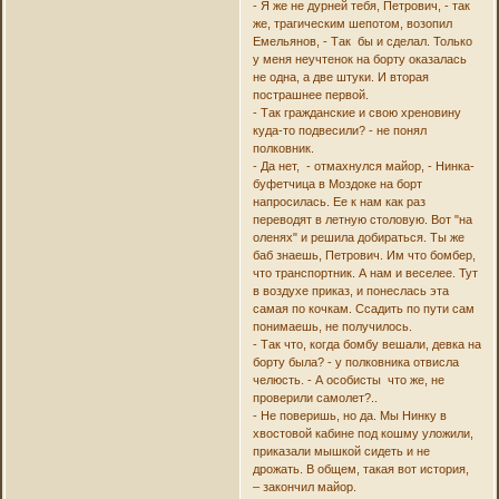
- Я же не дурней тебя, Петрович, - так
же, трагическим шепотом, возопил
Емельянов, - Так бы и сделал. Только
у меня неучтенок на борту оказалась
не одна, а две штуки. И вторая
пострашнее первой.
- Так гражданские и свою хреновину
куда-то подвесили? - не понял
полковник.
- Да нет, - отмахнулся майор, - Нинка-
буфетчица в Моздоке на борт
напросилась. Ее к нам как раз
переводят в летную столовую. Вот "на
оленях" и решила добираться. Ты же
баб знаешь, Петрович. Им что бомбер,
что транспортник. А нам и веселее. Тут
в воздухе приказ, и понеслась эта
самая по кочкам. Ссадить по пути сам
понимаешь, не получилось.
- Так что, когда бомбу вешали, девка на
борту была? - у полковника отвисла
челюсть. - А особисты что же, не
проверили самолет?..
- Не поверишь, но да. Мы Нинку в
хвостовой кабине под кошму уложили,
приказали мышкой сидеть и не
дрожать. В общем, такая вот история,
– закончил майор.