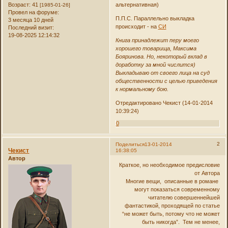
Возраст:
41
альтернативная)
[1985-01-26]
Провел на форуме:
П.П.С. Параллельно выкладка
3 месяца 10 дней
происходит - на
СИ
Последний визит:
19-08-2025 12:14:32
Книга принадлежит перу моего
хорошего товарища, Максима
Бояринова. Но, некоторый вклад в
доработку за мной числится)
Выкладываю от своего лица на суд
общественности с целью приведения
к нормальному бою.
Отредактировано Чекист (14-01-2014
10:39:24)
0
2
Поделиться
13-01-2014
Чекист
16:38:05
Автор
Краткое, но необходимое предисловие
от Автора
Многие вещи, описанные в романе
могут показаться современному
читателю совершеннейшей
фантастикой, проходящей по статье
“не может быть, потому что не может
быть никогда”. Тем не менее,