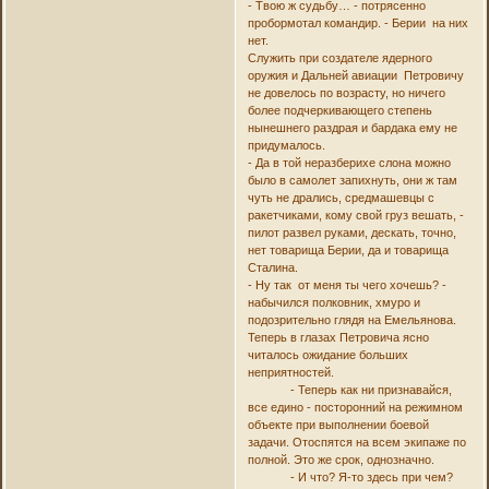
- Твою ж судьбу… - потрясенно
пробормотал командир. - Берии на них
нет.
Служить при создателе ядерного
оружия и Дальней авиации Петровичу
не довелось по возрасту, но ничего
более подчеркивающего степень
нынешнего раздрая и бардака ему не
придумалось.
- Да в той неразберихе слона можно
было в самолет запихнуть, они ж там
чуть не дрались, средмашевцы с
ракетчиками, кому свой груз вешать, -
пилот развел руками, дескать, точно,
нет товарища Берии, да и товарища
Сталина.
- Ну так от меня ты чего хочешь? -
набычился полковник, хмуро и
подозрительно глядя на Емельянова.
Теперь в глазах Петровича ясно
читалось ожидание больших
неприятностей.
- Теперь как ни признавайся,
все едино - посторонний на режимном
объекте при выполнении боевой
задачи. Отоспятся на всем экипаже по
полной. Это же срок, однозначно.
- И что? Я-то здесь при чем?