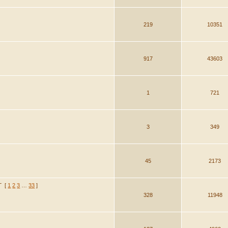
219
10351
917
43603
1
721
3
349
45
2173
Г
[
1
2
3
…
33
]
328
11948