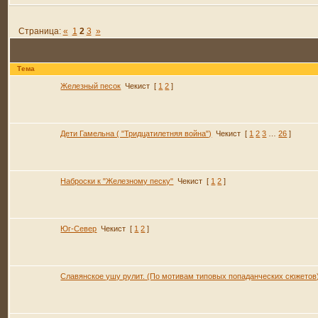
Страница:
«
1
2
3
»
Тема
Железный песок
Чекист
[
1
2
]
Дети Гамельна ( "Тридцатилетняя война")
Чекист
[
1
2
3
…
26
]
Наброски к "Железному песку"
Чекист
[
1
2
]
Юг-Север
Чекист
[
1
2
]
Славянское ушу рулит. (По мотивам типовых попаданческих сюжетов)