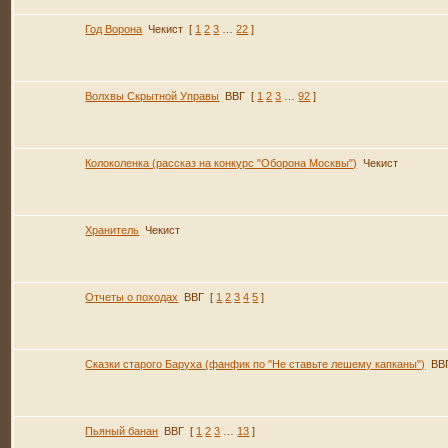
Год Ворона
Чекист
[
1
2
3
…
22
]
Волхвы Скрытной Управы
ВВГ
[
1
2
3
…
92
]
Колоколенка (рассказ на конкурс "Оборона Москвы")
Чекист
Хранитель
Чекист
Отчеты о походах
ВВГ
[
1
2
3
4
5
]
Сказки старого Баруха (фанфик по "Не ставьте лешему капканы")
ВВ
Пьяный банан
ВВГ
[
1
2
3
…
13
]