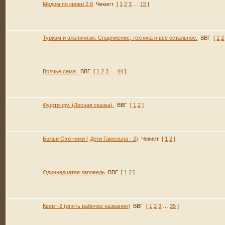
Медом по крови 2.0
Чекист
[
1
2
3
…
15
]
Туризм и альпинизм. Снаряжение, техника и всё остальное.
ВВГ
[
1
2
Волчье семя.
ВВГ
[
1
2
3
…
44
]
Фуфти-фу. (Лесная сказка).
ВВГ
[
1
2
]
Божьи Охотники ( Дети Гамельна - 2)
Чекист
[
1
2
]
Одиннадцатая заповедь
ВВГ
[
1
2
]
Кверт-2 (опять рабочее название)
ВВГ
[
1
2
3
…
35
]