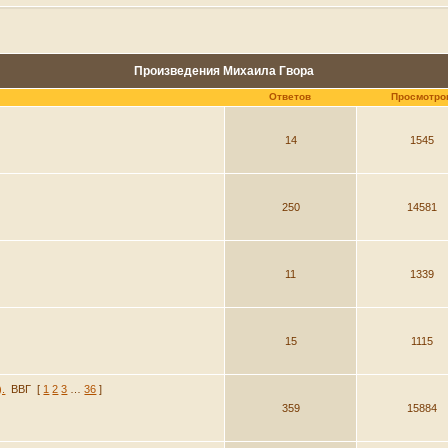
Произведения Михаила Гвора
Ответов
Просмотро
14
1545
250
14581
11
1339
15
1115
.
ВВГ
[
1
2
3
…
36
]
359
15884