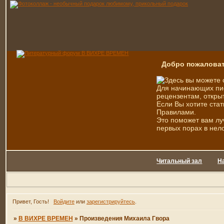
Добро пожаловат
Здесь вы можете 
Для начинающих пис
рецензентам, открыт
Если Вы хотите стат
Правилами.
Это поможет вам лу
первых порах в нел
Читальный зал
Н
Привет, Гость!
Войдите
или
зарегистрируйтесь
.
»
В ВИХРЕ ВРЕМЕН
»
Произведения Михаила Гвора