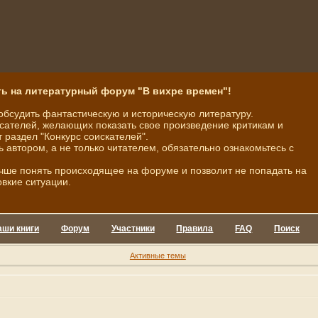
ь на литературный форум "В вихре времен"!
обсудить фантастическую и историческую литературу.
ателей, желающих показать свое произведение критикам и
 раздел "Конкурс соискателей".
ь автором, а не только читателем, обязательно ознакомьтесь с
чше понять происходящее на форуме и позволит не попадать на
овкие ситуации.
аши книги
Форум
Участники
Правила
FAQ
Поиск
Активные темы